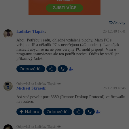
-80%
Vývojář mobilních aplikací
-80%
Python
Digitální gramotnost
Photoshop
HTML5, CSS3, Bootstrap, SEO
PHP
-80%
-30%
Specialista na AI a bigdata
-80%
JavaScript
Marketing
Adobe Illustrator
Aktivity
SQL a databáze
JavaScript
-80%
C# Game developer
-30%
Ladislav Tlapák
PHP
:
26.1.2019 17:41
WordPress
Adobe Lightroom
Testování a verzování
Python
Ahoj, Potřebuji radu, ohledně vzdálené plochy. Mám PC s
-80%
-30%
Webdesigner
veřejnou IP a několik PC s neveřejnou (4G modem). Lze nějak
-15%
C++
SEO
Adobe XD
nastavit abych se na ně přes veřejný PC mohl připojit. Vím o
UML a návrhové vzory
HTML / CSS
programu teamviewer ale ten použít nechci. Občas by stačil jen
-80%
Tester
-25%
příkazový řádek.
Swift
UX
Adobe InDesign
React
UML a návrhové vzory
Odpovědět
-80%
Systémový administrátor
Kotlin
Business
Adobe After Effects
Spring
MySQL/MariaDB
-80%
Odpovídá na Ladislav Tlapák
-25%
Grafik / UX/UI návrhář
-80%
C
Kryptoměny
Blender
Michael Škrášek
:
26.1.2019 18:46
ASP.NET MVC
MS-SQL
Asi stač povolit port 3389 (Remote Desktop Protocol) ve firewallu
-30%
3D grafik
VB.NET
Copywriting
na routeru.
Inkscape
Django
SQLite
-80%
Nahoru
Projektový manažer
Odpovědět
-80%
SQL
MS Office
Fotografování
Best practices
-80%
Databázový analytik
Návrh SW
Odpovídá na Ladislav Tlapák
Google Dokumenty