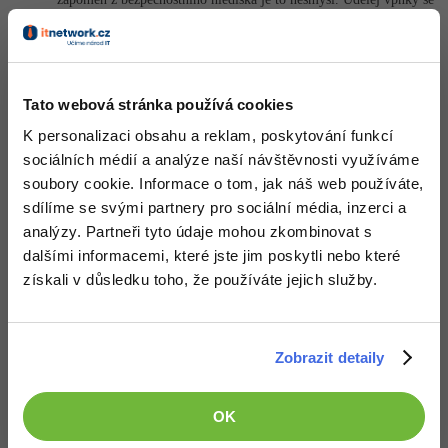
sdilenym klicem, ucty a mas zajisteno dobre klidne spani.
Nahoru
Odpovědět
Tato webová stránka používá cookies
Odpovídá na Roman
Ladislav Tlapák
:
26.1.2019 21:04
K personalizaci obsahu a reklam, poskytování funkcí
sociálních médií a analýze naší návštěvnosti využíváme
Děkuji a neslo by místo mikrotiku použit server ? Ty mám dva k
dispozici
soubory cookie. Informace o tom, jak náš web používáte,
sdílíme se svými partnery pro sociální média, inzerci a
Nahoru
Odpovědět
analýzy. Partneři tyto údaje mohou zkombinovat s
dalšími informacemi, které jste jim poskytli nebo které
Odpovídá na Ladislav Tlapák
Roman
:
26.1.2019 21:44
získali v důsledku toho, že používáte jejich služby.
Urcite je to jeste lepsi nez Mikrotik. Za me urcite linux
(Debian/CentOS) server s Openswan/Stron­gswan. Horsi reseni je
s Windows server z duvodu cestych restartu po aktualizacich.
Uptime Windows serveru je podstatne nizsi nez u linux serveru.
Zobrazit detaily
Na jednom Debianu mam 817 dni
Akceptované řešení
OK
+20 Zkušeností
+2,50 Kč