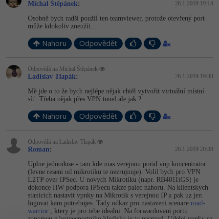
Video
Michal Štěpánek
:
26.1.2019 19:14
-41%
Copywriter
Osobně bych radši použil ten teamviewer, protože otevřený port
Algoritmy
Time management
Ostatní
může kdokoliv zneužít...
-10%
WordPress specialista
Umělá inteligence (AI)
Nahoru
Windows
Odpovědět
Fórum
SEO specialista
Pro děti
Linux
Odpovídá na Michal Štěpánek
Ladislav Tlapák
:
26.1.2019 19:38
Více
Sítě
Mě jde o to že bych nejlépe nějak chtěl vytvořit virtuální místní
síť. Třeba nějak přes VPN tunel ale jak ?
Fórum
Kybernetická bezpečnost
Nahoru
Odpovědět
Elektronický podpis
Odpovídá na Ladislav Tlapák
Roman
:
26.1.2019 20:38
Fórum
Uplne jednoduse - tam kde mas verejnou porid vnp koncentrator
(levne reseni od mikrotiku te nezrujnuje). Volil bych pro VPN
L2TP over IPSec. U novych Mikrotiku (napr. RB4011iGS) je
dokonce HW podpora IPSecu takze palec nahoru. Na klientskych
stanicich nastavit vpnky na Mikrotik s verejnou IP a pak uz jen
logovat kam potrebujes. Tady odkaz pro nastaveni scenare
road-
warrior
, ktery je pro tebe idealni. Na forwardovani portu
zapomen z bezpecnostniho hlediska je to nesmysl. Udelej vpnky se