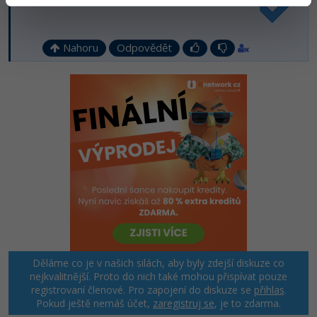
Nahoru
Odpovědět
Děláme co je v našich silách, aby byly zdejší diskuze co
nejkvalitnější. Proto do nich také mohou přispívat pouze
registrovaní členové. Pro zapojení do diskuze se
přihlas
.
Pokud ještě nemáš účet,
zaregistruj se
, je to zdarma.