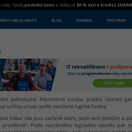
 tady. Využij
poslední šanci
a získej až
80 % extra kreditů ZDAR
ÍBĚHY ABSOLVENTŮ
BLOG
KARIÉRA
PRO FIRMY
d
elice jednoduché. Mikrovlnná trouba, pračka, otvírání gar
jí určitou situaci podle navržené logické funkce.
né hlídat, zda jsou zavřené dveře, jestli není přetížen a zda
ní proměnné". Podle navrženého logického obvodu pak sv