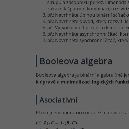
sirupu a zásobníku peněz. Limonáda s
zákazník špatnou kombinaci, rozsvítí s
př.: Navrhněte úplnou binární sčítačku
př.: Navrhněte obvod, který rozsvítí le
př.: Vytvořte multiplexor a demultiplex
př.: Navrhněte asynchronní čítač, kter
př.: Navrhněte synchronní čítač, kter
Booleova algebra
Booleova algebra je binární algebra (má je
k úpravě a minimalizaci logických funkcí
Asociativní
Při stejném operátoru nezáleží na závorkác