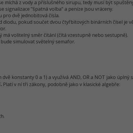
e míchá z vody a příslušného sirupu, tedy musí být spuštěn
e signalizace "špatná volba" a peníze jsou vráceny.
 pro dvě jednobitová čísla.
d diodu, pokud součet dvou čtyřbitových binárních čísel je vě
or.
ý má volitelný směr čítání (čítá vzestupně nebo sestupně).
ý bude simulovat světelný semafor.
n dvě konstanty 0 a 1) a využívá AND, OR a NOT jako úplný 
.
Platí v ní tři zákony, podobně jako v klasické algebře:
h.