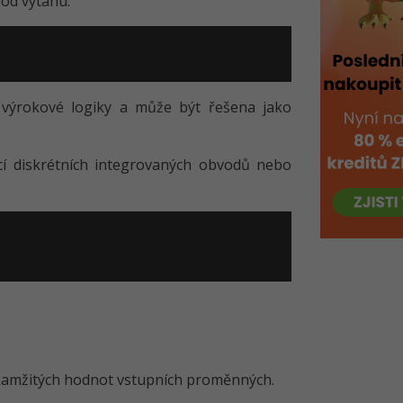
hod výtahu.
ů výrokové logiky a může být řešena jako
cí diskrétních integrovaných obvodů nebo
 okamžitých hodnot vstupních proměnných.