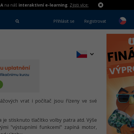
MA
na náš
interaktivní e-learning
.
Zjisti více:
Přihlásit se
Registrovat
ážových vrat i počítač jsou řízeny ve své
 je stisknuto tlačítko volby patra atd. Výše
ými "výstupními funkcemi" zapíná motor,