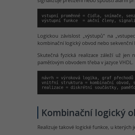
signalizuje přetížení nebo spouští alarm p
vstupní proměnné = čidla, snímače, senz
výstupní funkce  = akční členy, signal
Logickou závislost „výstupů" na „vstupe
kombinační logický obvod nebo sekvenční 
Skutečná fyzická realizace záleží už je
paměťovým obvodem třeba v jazyce VHDL.
návrh = výroková logika, graf přechodů

vnitřní struktura = kombinační obvod, s
realizace = diskrétní součástky, paměť
Kombinační logický 
Realizuje takové logické funkce, u kterýc