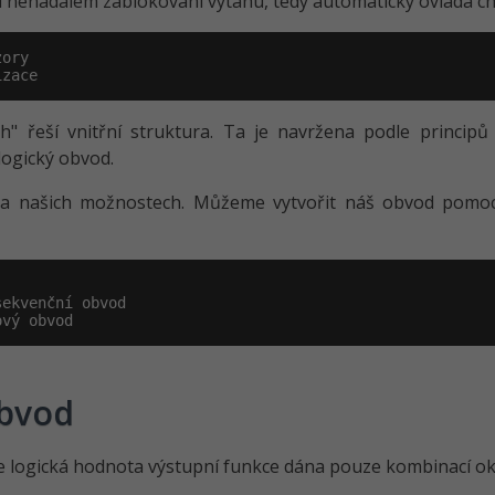
ři nenadálém zablokování výtahu, tedy automaticky ovládá c
ory

izace
ch" řeší vnitřní struktura. Ta je navržena podle princip
logický obvod.
n na našich možnostech. Můžeme vytvořit náš obvod pomo
ekvenční obvod

ový obvod
obvod
h je logická hodnota výstupní funkce dána pouze kombinací