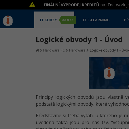
FINÁLNÍ VÝPRODEJ KREDITŮ
na ITnetwork je
IT KURZY
IT E-LEARNING
PŘ
od
0 Kč
Logické obvody 1 - Úvod
Hardware PC
Hardware
Logické obvody 1 - Úvo
Principy logických obvodů jsou vlastně v
podstatě logickými obvody, které vyhodnocu
Představme si třeba výtah, u kterého je nut
uvedená fakta jsou pro nás tzv. "vstup