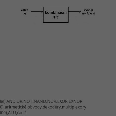
 hradel),AND,OR,NOT,NAN­D,NOR,EXOR,EX­NOR
0),aritmetické obvody,dekodé­ry,multiplexo­ry
 000),ALU,řadič