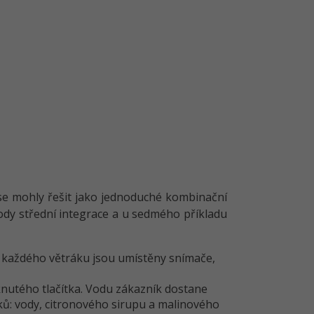
y se mohly řešit jako jednoduché kombinační
bvody střední integrace a u sedmého příkladu
U každého větráku jsou umístěny snímače,
nutého tlačítka. Vodu zákazník dostane
ků: vody, citronového sirupu a malinového