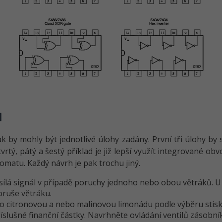
ů
ak by mohly být jednotlivé úlohy zadány. První tři úlohy b
rtý, pátý a šestý příklad je již lepší využít integrované o
matu. Každý návrh je pak trochu jiný.
vysílá signál v případě poruchy jednoho nebo obou větráků. 
 poruše větráku.
o citronovou a nebo malinovou limonádu podle výběru stisk
íslušné finanční částky. Navrhněte ovládání ventilů zásobní