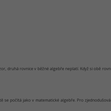
zor, druhá rovnice v běžné algebře neplatí. Když si obě rov
ě se počítá jako v matematické algebře. Pro zjednodušován