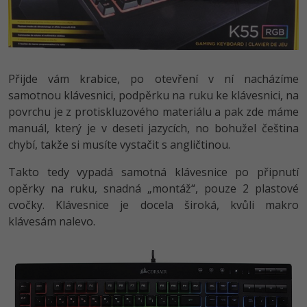
Video
-41%
Copywriter
Algoritmy
Time management
Ostatní
-10%
WordPress specialista
Umělá inteligence (AI)
Windows
Fórum
Přijde vám krabice, po otevření v ní nacházíme
SEO specialista
Pro děti
samotnou klávesnici, podpěrku na ruku ke klávesnici, na
Linux
povrchu je z protiskluzového materiálu a pak zde máme
Více
Sítě
manuál, který je v deseti jazycích, no bohužel čeština
chybí, takže si musíte vystačit s angličtinou.
Fórum
Kybernetická bezpečnost
Takto tedy vypadá samotná klávesnice po připnutí
opěrky na ruku, snadná „montáž“, pouze 2 plastové
Elektronický podpis
cvočky. Klávesnice je docela široká, kvůli makro
klávesám nalevo.
Fórum