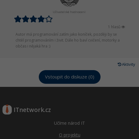
Uživatelské hodnocení:
1 hlasů
Autor má programování zatím jako koníček, později by se
chtěl programováním i živit. Dále ho baví cvičení, motorky a
občas i nějaká hra :)
Aktivity
Vstoupit do diskuze (0)
ITnetwork.cz
Učíme národ IT
O projektu