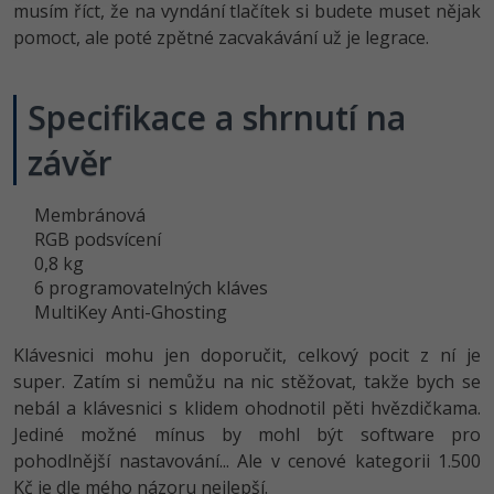
musím říct, že na vyndání tlačítek si budete muset nějak
pomoct, ale poté zpětné zacvakávání už je legrace.
Specifikace a shrnutí na
závěr
Membránová
RGB podsvícení
0,8 kg
6 programovatelných kláves
MultiKey Anti-Ghosting
Klávesnici mohu jen doporučit, celkový pocit z ní je
super. Zatím si nemůžu na nic stěžovat, takže bych se
nebál a klávesnici s klidem ohodnotil pěti hvězdičkama.
Jediné možné mínus by mohl být software pro
pohodlnější nastavování... Ale v cenové kategorii 1.500
Kč je dle mého názoru nejlepší.