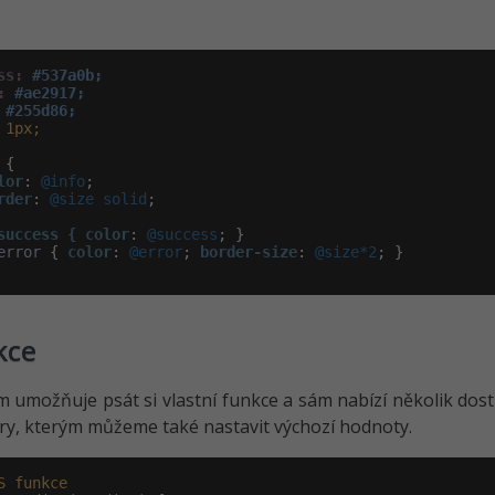
ss:
#537a0b;
:
#ae2917;
#255d86;
1px;
 {

lor
:
 @info
;

rder
:
 @size solid
;

success { color
:
 @success
; }

error
 { 
color
:
 @error
; 
border-size
:
 @size*2
; }

kce
 umožňuje psát si vlastní funkce a sám nabízí několik dost
y, kterým můžeme také nastavit výchozí hodnoty.
S
funkce