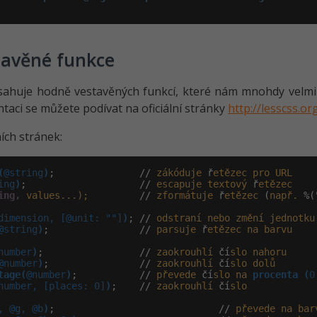
tavěné funkce
ahuje hodně vestavěných funkcí, které nám mnohdy velmi ul
aci se můžete podívat na oficiální stránky
http://lesscss.o
ních stránek:
(
@string
)
;               // 
zákóduje
 ř
etězec
pro
URL
ing
)
;                    // 
escapuje
textový
 ř
etězec
ing,
values...);
         // 
zformátuje
 ř
etězec
 (
např.
 %(
dimension, [@unit: ""]
)
; // 
odstraní
nebo
změní
jednotku
@string
)
;                // 
parsuje
 ř
etězec
na
barvu
number
)
;                 // 
zaokrouhlí
 čí
slo
nahoru
@number
)
;                // 
zaokrouhlí
 čí
slo
dolů
tage(
@number
)
;           // 
převede
 čí
slo
na
procenta (
0
number, [places: 0]
)
;    // 
zaokrouhlí
 čí
slo
, @g, @b
)
;                             // 
převede
na
bar