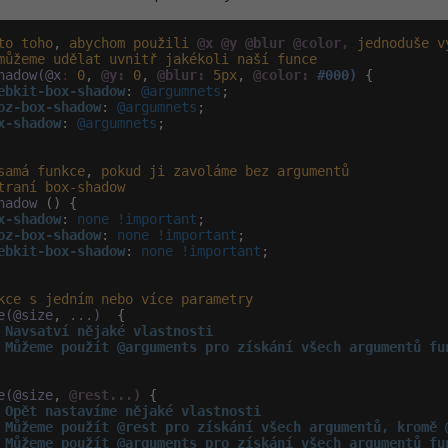
to
toho
, 
abychom
použili
@x
@y
@blur
@color,
jednoduše
v
můžeme
udělat
uvnitř
jakékoli
naší
funce
hadow(@x
:
0
, 
@y:
0
, 
@blur:
5px
, 
@color:
#000)
 {

ebkit-box-shadow
:
 @argumnets
;

oz-box-shadow
:
 @argumnets
;

x-shadow
:
 @argumnets
;

samá
funkce
, 
pokud
ji
zavoláme
bez
argumentů
traní
box-shadow
hadow
 () {

x-shadow
:
 none !important
;

oz-box-shadow
:
 none !important
;

ebkit-box-shadow
:
 none !important
;

kce
s
jedním
nebo
více
parametry
e(@size
, 
...)
  {

 
Navsatví nějaké vlastnosti

e(@size
, 
@rest...)
 {

 
Opět nastavíme nějaké vlastnosti

 Můžeme použít @rest pro získání všech argumentů, kromě @