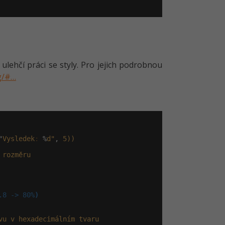
ehčí práci se styly. Pro jejich podrobnou
rg/#…
"
Vysledek
:
 %
d"
, 
5))
rozměru
.8 -> 80%
)
vu
v
hexadecimálním
tvaru