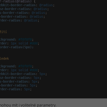
r-radius(@radius)
 {

ebkit-border-radius
:
 @radius
;

oz-border-radius
:
 @radius
;

s-border-radius
:
 @radius
;

-border-radius
:
 @radius
;

rder-radius
:
 @radius
;

žití
ckground
:
#f0f0f0
;

rder
:
 1px solid 
#ddd
;

ledek
ckground
:
#f0f0f0
;

rder
:
 1px solid 
#ddd
;

ebkit-border-radius
:
 5px
;

oz-border-radius
:
 5px
;

s-border-radius
:
 5px
;

-border-radius
:
 5px
;

rder-radius
:
 5px
;

ohou mít i volitelné parametry.