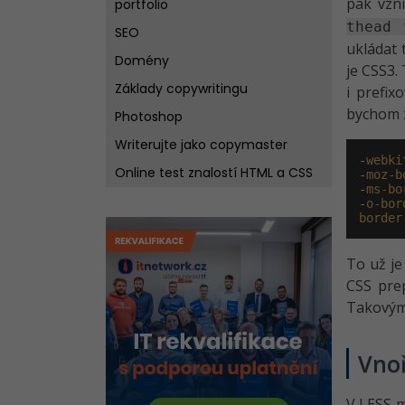
pak vzni
portfolio
thead 
SEO
ukládat 
Domény
je CSS3.
Základy copywritingu
i prefix
bychom z
Photoshop
Writerujte jako copymaster
-
webki
Online test znalostí HTML a CSS
-
moz-b
-
ms-bo
-
o-bor
border
To už je
CSS pre
Takovým
Vnoř
V LESS m