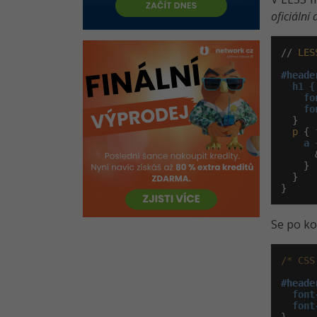
oficiáln
// 
LES
#heade
h1 {

    fo
fo
  }

p
 { 
a 
      
    }

  }

}
Se po ko
/* CSS
#heade
font
font