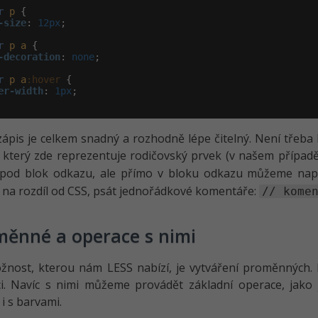
r
p
 {

-size
:
 12px
;

r
p
a
 {

-decoration
:
 none
;

r
p
a
:hover
 {

er-width
:
 1px
;

ápis je celkem snadný a rozhodně lépe čitelný. Není třeba 
, který zde reprezentuje rodičovský prvek (v našem přípa
pod blok odkazu, ale přímo v bloku odkazu můžeme na
 na rozdíl od CSS, psát jednořádkové komentáře:
// kome
měnné a operace s nimi
žnost, kterou nám LESS nabízí, je vytváření proměnných. 
ci. Navíc s nimi můžeme provádět základní operace, jako je
i s barvami.