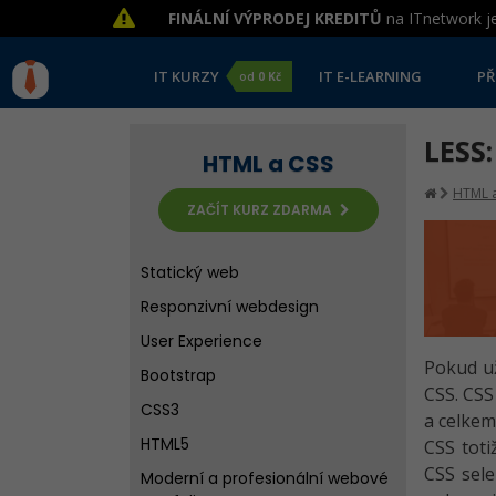
FINÁLNÍ VÝPRODEJ KREDITŮ
na ITnetwork je
IT KURZY
IT E-LEARNING
PŘ
od
0 Kč
LESS:
HTML a CSS
HTML a
ZAČÍT KURZ ZDARMA
Statický web
Responzivní webdesign
User Experience
Pokud už
Bootstrap
CSS. CSS
CSS3
a celkem
HTML5
CSS toti
CSS sele
Moderní a profesionální webové