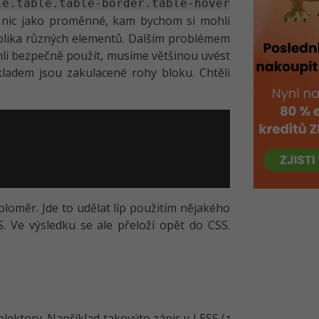
le.table.table-border.table-hover
í nic jako proměnné, kam bychom si mohli
ěkolika různých elementů. Dalším problémem
hli bezpečně použít, musíme většinou uvést
íkladem jsou zakulacené rohy bloku. Chtěli
oměr. Jde to udělat líp použitím nějakého
 Ve výsledku se ale přeloží opět do CSS.
lektory. Například takovýto zápis v LESS (
z