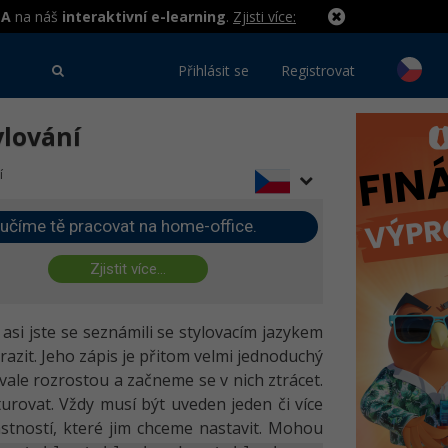
MA
na náš
interaktivní e-learning
.
Zjisti více:
Přihlásit se
Registrovat
ylování
í
učíme tě pracovat na home-office.
Zjistit více...
asi jste se seznámili se stylovacím jazykem
razit. Jeho zápis je přitom velmi jednoduchý
vale rozrostou a začneme se v nich ztrácet.
urovat. Vždy musí být uveden jeden či více
stností, které jim chceme nastavit. Mohou