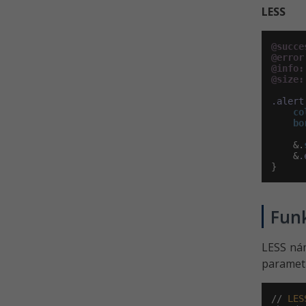
LESS
@succe
@error
@info:
@size:
.alert
co
bo
    &.
    &
.
}
Fun
LESS nám
parametr
// 
LES