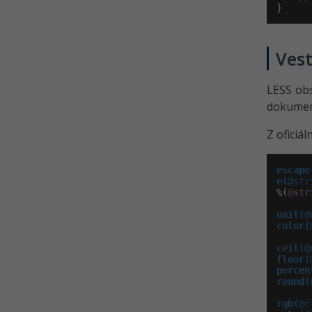
}
Ves
LESS obs
dokument
Z oficiál
escape
e(
@str
%(
@str
unit(
@
color(
ceil(
@
floor(
percen
round(
rgb(
@r