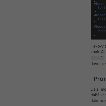
#heade
font
#heade
text
#heade
bord
}
Takový z
znak
&
... }
dovoluje
Pro
Další mo
další vě
dokonce 