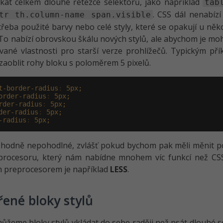
kat celkem dlouhé řetězce selektorů, jako například
tab
. CSS dál nenabíz
tr th.column-name span.visible
třeba použité barvy nebo celé styly, které se opakují u n
 To nabízí obrovskou škálu nových stylů, ale abychom je mo
ované vlastnosti pro starší verze prohlížečů. Typickým př
aoblit rohy bloku s poloměrem 5 pixelů.
t-border-radius
:
5px;
order-radius
:
5px;
rder-radius
:
5px;
der-radius
:
5px;
-radius
:
5px;
 hodně nepohodlné, zvlášť pokud bychom pak měli měnit pol
procesoru, který nám nabídne mnohem víc funkcí než CSS.
 preprocesorem je například
LESS
.
ené bloky stylů
ůžeme bloky stylů vkládat do sebe raději než psát dlouhé se