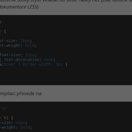
í dokumentace LESS
):
S
r
 {

nt-size
:
 26px
;

nt-weight
:
 bold
;

font-size
:
 12px
;

{ text-decoration
:
 none
;

&:
hover { border-width: 1px 
}

mpilaci převede na:
 */
r
h1
 {

-size
:
 26px
;

-weight
:
 bold
;
