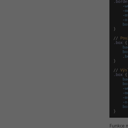
.borde
-w
-m
-m
-o
bo
}

// 
Pou
.box
 {

ba
bo
    .
}

// 
Výs
.box
 {

ba
bo
-w
-m
-m
-o
bo
}
Funkce m