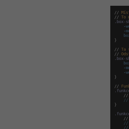
// 
Mís
// 
To
.box-s
-w
-m
bo
}

// 
Ta
// 
Ods
.box-s
bo
-m
-w
}

// 
Fun
.funkc
    //
}

.funkc
    //
    //