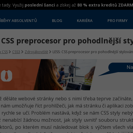
 tady. Využij
poslední šanci
a získej až
80 % extra kreditů ZDAR
ÍBĚHY ABSOLVENTŮ
BLOG
KARIÉRA
PRO FIRMY
 CSS preprocesor pro pohodlnější st
 CSS
CSS3
Zdrojákoviště
LESS: CSS preprocesor pro pohodlnější stylován
Na
 děláte webové stránky nebo s nimi třeba teprve začínáte, 
 nám umožňuje říct prohlížeči, jak má stránku či aplikaci zob
 rychle se učí. Problém nastává, když se nám CSS styly nebý
ž nenabízí žádnou možnost, jak styly uvnitř souboru strukt
ktorů, po kterém musí následovat blok s výčtem všech vla