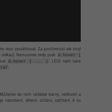
ho moc vysvětlovat. Za povšimnutí ale stojí
dě odkaz). Nemusíme tedy psát
a:hover {
psat
. LESS nám také
&:hover { ... }
.
ntář
Můžeme do nich ukládat barvy, velikosti a
 násobení, dělení, sčítání, odčítání. A to