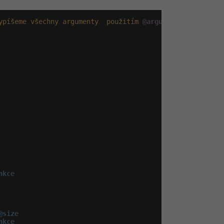
ypíšeme
všechny
argumenty
použitím
@arguments
size
