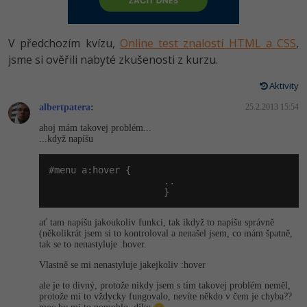
-80%
Vývojář mobilních aplikací
-80%
Python
Digitální gramotnost
Photoshop
HTML5, CSS3, Bootstrap, SEO
PHP
-80%
-30%
Specialista na AI a bigdata
V předchozím kvízu,
Online test znalostí HTML a CSS
,
-80%
JavaScript
Marketing
Adobe Illustrator
SQL a databáze
jsme si ověřili nabyté zkušenosti z kurzu.
JavaScript
-80%
C# Game developer
-30%
PHP
WordPress
Adobe Lightroom
Aktivity
Testování a verzování
Python
-80%
-30%
Webdesigner
-15%
albertpatera
C++
:
25.2.2013 15:54
SEO
Adobe XD
UML a návrhové vzory
HTML / CSS
ahoj mám takovej problém...
-80%
Tester
...když napíšu
-25%
Swift
UX
Adobe InDesign
React
UML a návrhové vzory
-80%
Systémový administrátor
#menu a:hover {

Kotlin
Business
Adobe After Effects
                     ..

Spring
MySQL/MariaDB
                     }
-80%
-25%
Grafik / UX/UI návrhář
-80%
C
Kryptoměny
Blender
ASP.NET MVC
MS-SQL
ať tam napíšu jakoukoliv funkci, tak ikdyž to napíšu správně
-30%
(několikrát jsem si to kontroloval a nenašel jsem, co mám špatně,
3D grafik
VB.NET
Copywriting
Inkscape
tak se to nenastyluje :hover.
Django
SQLite
Vlastně se mi nenastyluje jakejkoliv :hover
-80%
Projektový manažer
-80%
SQL
MS Office
Fotografování
Best practices
ale je to divný, protože nikdy jsem s tím takovej problém neměl,
-80%
protože mi to vždycky fungovalo, nevíte někdo v čem je chyba??
Databázový analytik
Návrh SW
Google Dokumenty