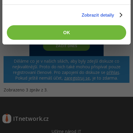
Zobrazit detaily
OK
Děláme co je v našich silách, aby byly zdejší diskuze co
nejkvalitnější. Proto do nich také mohou přispívat pouze
registrovaní členové. Pro zapojení do diskuze se
přihlas
.
Pokud ještě nemáš účet,
zaregistruj se
, je to zdarma.
Zobrazeno 3 zpráv z 3.
ITnetwork.cz
Učíme národ IT