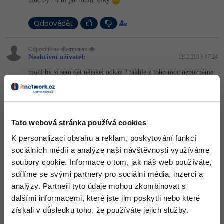
Video
moc by mi to pomohlo, díky
-41%
Copywriter
Algoritmy
Time management
Ostatní
Odpovědět
-10%
WordPress specialista
Umělá inteligence (AI)
Windows
Fórum
Odpovídá na albertpatera
Neaktivní uživatel
:
28.2.2013 17:24
SEO specialista
Pro děti
Linux
mohl by si sem dát nějakej odkaz ? takhle z toho moc nepoznáme
Příběhy absolventů
Více
Sítě
Blog
Nahoru
Odpovědět
Kariéra
Fórum
Kybernetická bezpečnost
Tato webová stránka používá cookies
Odpovídá na Neaktivní uživatel
Pro firmy
albertpatera
:
28.2.2013 17:31
K personalizaci obsahu a reklam, poskytování funkcí
Elektronický podpis
uz jsem to vyresil
sociálních médií a analýze naší návštěvnosti využíváme
soubory cookie. Informace o tom, jak náš web používáte,
Fórum
Nahoru
Odpovědět
sdílíme se svými partnery pro sociální média, inzerci a
analýzy. Partneři tyto údaje mohou zkombinovat s
dalšími informacemi, které jste jim poskytli nebo které
získali v důsledku toho, že používáte jejich služby.