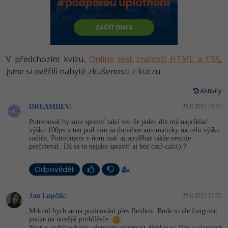
-80%
Vývojář mobilních aplikací
-80%
Python
Digitální gramotnost
Photoshop
HTML5, CSS3, Bootstrap, SEO
PHP
-80%
-30%
Specialista na AI a bigdata
-80%
JavaScript
Marketing
Adobe Illustrator
SQL a databáze
JavaScript
-80%
C# Game developer
-30%
PHP
V předchozím kvízu,
Online test znalostí HTML a CSS
,
WordPress
Adobe Lightroom
Testování a verzování
Python
jsme si ověřili nabyté zkušenosti z kurzu.
-80%
-30%
Webdesigner
-15%
C++
SEO
Adobe XD
UML a návrhové vzory
Aktivity
HTML / CSS
-80%
Tester
-25%
Swift
UX
DREAMDEV
:
29.8.2015 16:57
Adobe InDesign
React
UML a návrhové vzory
Potreboval by som spraviť takú vec že jeden div má napríklad
-80%
Systémový administrátor
Kotlin
Business
výšku 100px a ten pod nim sa dotiahne automaticky na celu výšku
Adobe After Effects
Spring
rodiča. Potrebujem v ňom mať aj scrollbar takže nesmie
MySQL/MariaDB
prečnievať. Dá sa to nejako spraviť aj bez css3 calc() ?
-80%
-25%
Grafik / UX/UI návrhář
-80%
C
Kryptoměny
Blender
ASP.NET MVC
MS-SQL
Odpovědět
-30%
3D grafik
VB.NET
Copywriting
Inkscape
Django
SQLite
Jan Lupčík
:
29.8.2015 17:15
-80%
Projektový manažer
-80%
SQL
MS Office
Fotografování
Best practices
Mrknul bych se na pozicování přes flexbox. Bude to ale fungovat
-80%
pouze na novější prohlížeče.
Databázový analytik
Návrh SW
Google Dokumenty
Nastav rodičovskému elementu vlastnost
display
na flex a vlastnost