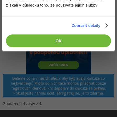
získali v důsledku toho, že používáte jejich služby.
Zobrazit detaily
OK
Děláme co je v našich silách, aby byly zdejší diskuze co
nejkvalitnější. Proto do nich také mohou přispívat pouze
registrovaní členové. Pro zapojení do diskuze se
přihlas
.
Pokud ještě nemáš účet,
zaregistruj se
, je to zdarma.
Zobrazeno 4 zpráv z 4.