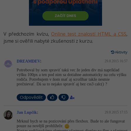
-80%
Vývojář mobilních aplikací
-80%
Python
Digitální gramotnost
Photoshop
HTML5, CSS3, Bootstrap, SEO
PHP
-80%
-30%
Specialista na AI a bigdata
-80%
JavaScript
Marketing
Adobe Illustrator
SQL a databáze
JavaScript
-80%
C# Game developer
-30%
PHP
V předchozím kvízu,
Online test znalostí HTML a CSS
,
WordPress
Adobe Lightroom
Testování a verzování
Python
jsme si ověřili nabyté zkušenosti z kurzu.
-80%
-30%
Webdesigner
-15%
C++
SEO
Adobe XD
UML a návrhové vzory
Aktivity
HTML / CSS
-80%
Tester
-25%
Swift
UX
DREAMDEV
:
29.8.2015 16:57
Adobe InDesign
React
UML a návrhové vzory
Potreboval by som spraviť takú vec že jeden div má napríklad
-80%
Systémový administrátor
Kotlin
Business
výšku 100px a ten pod nim sa dotiahne automaticky na celu výšku
Adobe After Effects
Spring
rodiča. Potrebujem v ňom mať aj scrollbar takže nesmie
MySQL/MariaDB
prečnievať. Dá sa to nejako spraviť aj bez css3 calc() ?
-80%
-25%
Grafik / UX/UI návrhář
-80%
C
Kryptoměny
Blender
ASP.NET MVC
MS-SQL
Odpovědět
-30%
3D grafik
VB.NET
Copywriting
Inkscape
Django
SQLite
Jan Lupčík
:
29.8.2015 17:15
-80%
Projektový manažer
-80%
SQL
MS Office
Fotografování
Best practices
Mrknul bych se na pozicování přes flexbox. Bude to ale fungovat
-80%
pouze na novější prohlížeče.
Databázový analytik
Návrh SW
Google Dokumenty
Nastav rodičovskému elementu vlastnost
display
na flex a vlastnost