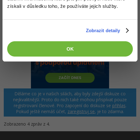
získali v důsledku toho, že používáte jejich služby.
Zobrazit detaily
OK
Děláme co je v našich silách, aby byly zdejší diskuze co
nejkvalitnější. Proto do nich také mohou přispívat pouze
registrovaní členové. Pro zapojení do diskuze se
přihlas
.
Pokud ještě nemáš účet,
zaregistruj se
, je to zdarma.
Zobrazeno 4 zpráv z 4.