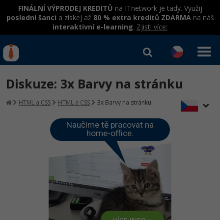
FINÁLNÍ VÝPRODEJ KREDITŮ
na ITnetwork je tady. Využij
poslední šanci
a získej až
80 % extra kreditů ZDARMA
na náš
interaktivní e-learning
.
Zjisti více:
IT kurzy
Od
0 Kč
Diskuze: 3x Barvy na stránku
Přihlásit se
|
Registrovat
IT e-learning
Rekvalifikace a kurzy
HTML a CSS
HTML a CSS
3x Barvy na stránku
hrazené úřadem práce
Kurzy IT profesí
Workshopy zdarma
Naučíme tě pracovat na
home-office.
Junior programátor
Kurzy programování
Umělá inteligence v praxi
Školení
Programátor WWW aplikací
Jak začít?
Kurzy e-commerce
Datová analýza v praxi
Základy programování
Školení dle technologií
-80%
Senior programátor
Java
Testování softwaru
Kurzy designu
Objektové programování - OOP
C# .NET
-80%
Front-end developer
-80%
C#.NET
Datová analýza
HTML/CSS
Umělá inteligence
Java