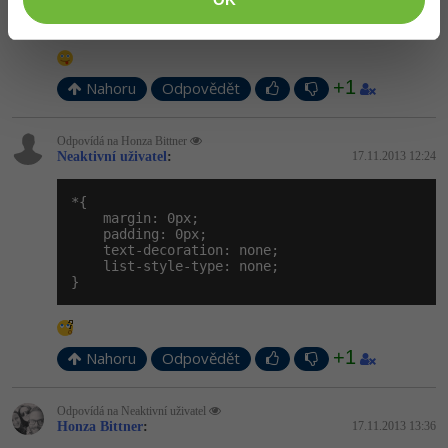
}
+1
Nahoru
Odpovědět
Odpovídá na Honza Bittner
Neaktivní uživatel
:
17.11.2013 12:24
*{

    margin: 0px;

    padding: 0px;

    text-decoration: none;

    list-style-type: none;

}
+1
Nahoru
Odpovědět
Odpovídá na Neaktivní uživatel
Honza Bittner
:
17.11.2013 13:36