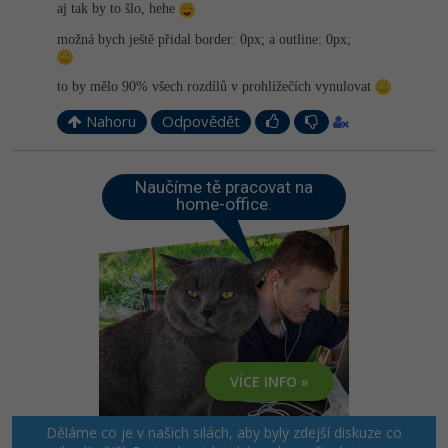
aj tak by to šlo, hehe
možná bych ještě přidal border: 0px; a outline: 0px;
to by mělo 90% všech rozdílů v prohlížečích vynulovat
Nahoru
Odpovědět
Naučíme tě pracovat na
home-office.
VÍCE INFO »
Děláme co je v našich silách, aby byly zdejší diskuze co