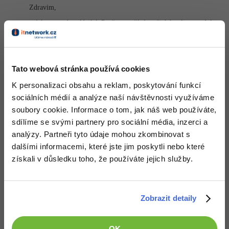
Zdravim,
otázka pro odpovídající. Proč nepoužíváte nějaký online modul
pro přímou ukázku ? Toto zde na devbooku nepochopim.
Jinak k řešení, h1 má deafultní mezeru je to logické, když je to
nadpis, tzn. napevno mu nahusti margin a paddding na 0. K
rozvržení stránky, aby se mohli počítat procent musí být z čeho
Tato webová stránka používá cookies
takže body s pevnou výškou (dal jsem HD ready na notebooku) a
nebo to promyslet jinak.
K personalizaci obsahu a reklam, poskytování funkcí
Zde je ukázka řešení:
http://jsfiddle.net/Kleo86/TJc8c/
sociálních médií a analýze naší návštěvnosti využíváme
soubory cookie. Informace o tom, jak náš web používáte,
+1
Nahoru
Odpovědět
sdílíme se svými partnery pro sociální média, inzerci a
analýzy. Partneři tyto údaje mohou zkombinovat s
Odpovídá na Kamil
dalšími informacemi, které jste jim poskytli nebo které
Honza Bittner
:
17.11.2013 12:06
získali v důsledku toho, že používáte jejich služby.
Dávej si vždy na začátek csska toto :
h1, h2, h3, h4, p, ul, li, a

{

Zobrazit detaily
    margin: 0px;

    padding: 0px;

    text-decoration: none;

    list-style-type: none;

OK