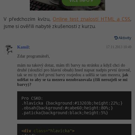
VÍCE INFO »
-80%
Vývojář mobilních aplikací
-80%
Python
Digitální gramotnost
Photoshop
HTML5, CSS3, Bootstrap, SEO
PHP
-80%
-30%
Specialista na AI a bigdata
V předchozím kvízu,
Online test znalostí HTML a CSS
,
-80%
JavaScript
Marketing
Adobe Illustrator
SQL a databáze
jsme si ověřili nabyté zkušenosti z kurzu.
JavaScript
-80%
C# Game developer
-30%
PHP
WordPress
Adobe Lightroom
Aktivity
Testování a verzování
Python
-80%
-30%
Webdesigner
-15%
Kamil
:
C++
17.11.2013 10:49
SEO
Adobe XD
UML a návrhové vzory
HTML / CSS
Zdar programátoři,
-80%
Tester
-25%
Swift
UX
Adobe InDesign
mám na takový dotaz, mám tři barvy na stránku a když chci do
React
UML a návrhové vzory
druhé (sloužící pro hlavní obsah) hned napsat nadpis první úrovně,
-80%
Systémový administrátor
tak se mi ty dvě první barvy rozjedou a udělá se tam mezera,
jak
Kotlin
Business
Adobe After Effects
udělat to aby se ta mezera nezobrazovala (čili nerozjeli se mi
Spring
MySQL/MariaDB
barvy)?
-80%
-25%
Grafik / UX/UI návrhář
-80%
C
Kryptoměny
Blender
ASP.NET MVC
MS-SQL
Pro CSKO:

-30%
3D grafik
.hlavicka {background:#13203b;height:22%;}

VB.NET
Copywriting
Inkscape
.obsah{background:#cabe60;height:80%;}

Django
SQLite
.paticka{background:black;height:5%}
-80%
Projektový manažer
-80%
SQL
MS Office
Fotografování
Best practices
-80%
<div
 class=
"hlavicka"
>
Databázový analytik
Návrh SW
Google Dokumenty