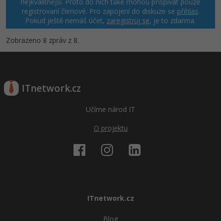
nejkvalitnější. Proto do nich také mohou přispívat pouze
registrovaní členové. Pro zapojení do diskuze se
přihlas
.
Pokud ještě nemáš účet,
zaregistruj se
, je to zdarma.
Zobrazeno 8 zpráv z 8.
ITnetwork.cz
Učíme národ IT
O projektu
ITnetwork.cz
Blog