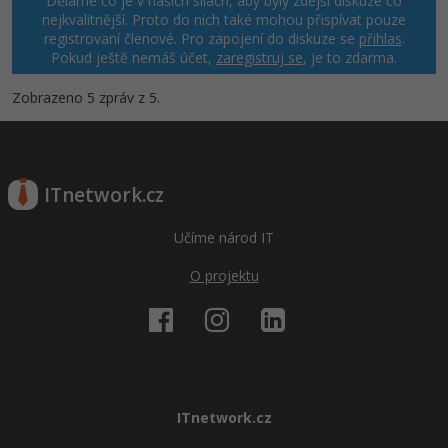
Děláme co je v našich silách, aby byly zdejší diskuze co
nejkvalitnější. Proto do nich také mohou přispívat pouze
registrovaní členové. Pro zapojení do diskuze se
přihlas
.
Pokud ještě nemáš účet,
zaregistruj se
, je to zdarma.
Zobrazeno 5 zpráv z 5.
ITnetwork.cz
Učíme národ IT
O projektu
ITnetwork.cz