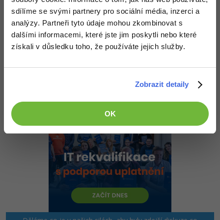
sdílíme se svými partnery pro sociální média, inzerci a
Odpovídá na Michal Kuba
analýzy. Partneři tyto údaje mohou zkombinovat s
Tonda Kozák
:
19.6.2015 23:13
dalšími informacemi, které jste jim poskytli nebo které
Taky (možná lepší) možnost.
získali v důsledku toho, že používáte jejich služby.
Nahoru
Odpovědět
Zobrazit detaily
OK