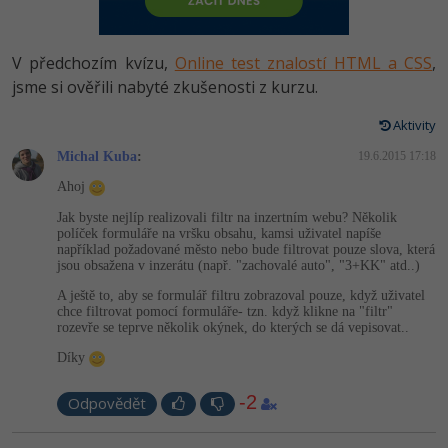
-80%
Vývojář mobilních aplikací
-80%
Python
Digitální gramotnost
Photoshop
HTML5, CSS3, Bootstrap, SEO
PHP
-80%
-30%
Specialista na AI a bigdata
V předchozím kvízu,
Online test znalostí HTML a CSS
,
-80%
JavaScript
Marketing
Adobe Illustrator
SQL a databáze
jsme si ověřili nabyté zkušenosti z kurzu.
JavaScript
-80%
C# Game developer
-30%
PHP
WordPress
Adobe Lightroom
Aktivity
Testování a verzování
Python
-80%
-30%
Webdesigner
-15%
Michal Kuba
C++
:
19.6.2015 17:18
SEO
Adobe XD
UML a návrhové vzory
HTML / CSS
Ahoj
-80%
Tester
-25%
Swift
UX
Adobe InDesign
Jak byste nejlíp realizovali filtr na inzertním webu? Několik
React
UML a návrhové vzory
políček formuláře na vršku obsahu, kamsi uživatel napíše
-80%
Systémový administrátor
například požadované město nebo bude filtrovat pouze slova, která
Kotlin
Business
Adobe After Effects
jsou obsažena v inzerátu (např. "zachovalé auto", "3+KK" atd..)
Spring
MySQL/MariaDB
-80%
-25%
Grafik / UX/UI návrhář
A ještě to, aby se formulář filtru zobrazoval pouze, když uživatel
-80%
C
Kryptoměny
Blender
chce filtrovat pomocí formuláře- tzn. když klikne na "filtr"
ASP.NET MVC
MS-SQL
rozevře se teprve několik okýnek, do kterých se dá vepisovat..
-30%
3D grafik
VB.NET
Copywriting
Inkscape
Díky
Django
SQLite
-80%
Projektový manažer
-80%
SQL
MS Office
-2
Fotografování
Odpovědět
Best practices
-80%
Databázový analytik
Návrh SW
Google Dokumenty