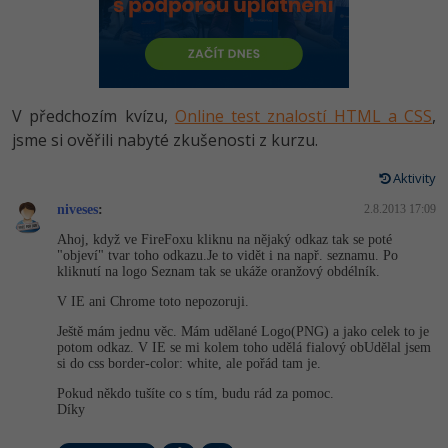
-80%
Vývojář mobilních aplikací
-80%
Python
Digitální gramotnost
Photoshop
HTML5, CSS3, Bootstrap, SEO
PHP
-80%
-30%
Specialista na AI a bigdata
-80%
JavaScript
Marketing
Adobe Illustrator
SQL a databáze
JavaScript
-80%
C# Game developer
-30%
PHP
V předchozím kvízu,
Online test znalostí HTML a CSS
,
WordPress
Adobe Lightroom
Testování a verzování
Python
jsme si ověřili nabyté zkušenosti z kurzu.
-80%
-30%
Webdesigner
-15%
C++
SEO
Adobe XD
UML a návrhové vzory
Aktivity
HTML / CSS
-80%
Tester
-25%
Swift
UX
niveses
:
2.8.2013 17:09
Adobe InDesign
React
UML a návrhové vzory
Ahoj, když ve FireFoxu kliknu na nějaký odkaz tak se poté
-80%
Systémový administrátor
Kotlin
Business
"objeví" tvar toho odkazu.Je to vidět i na např. seznamu. Po
Adobe After Effects
Spring
kliknutí na logo Seznam tak se ukáže oranžový obdélník.
MySQL/MariaDB
-80%
-25%
Grafik / UX/UI návrhář
-80%
C
V IE ani Chrome toto nepozoruji.
Kryptoměny
Blender
ASP.NET MVC
MS-SQL
Ještě mám jednu věc. Mám udělané Logo(PNG) a jako celek to je
-30%
3D grafik
VB.NET
potom odkaz. V IE se mi kolem toho udělá fialový obUdělal jsem
Copywriting
Inkscape
si do css border-color: white, ale pořád tam je.
Django
SQLite
-80%
Projektový manažer
-80%
SQL
Pokud někdo tušíte co s tím, budu rád za pomoc.
MS Office
Fotografování
Díky
Best practices
-80%
Databázový analytik
Návrh SW
Google Dokumenty