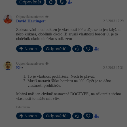
Video
Odpovědět
-41%
Copywriter
Algoritmy
Time management
Ostatní
Odpovídá na niveses
David Hartinger
:
2.8.2013 17:29
-10%
WordPress specialista
Umělá inteligence (AI)
Windows
Fórum
Zobrazování hrad odkazu je vlastností FF a děje se to jen když na
něco klikneš, obdélník okolo IE zrušíš vlastností border:0, je to
SEO specialista
Pro děti
Linux
obdélník okolo obrázku s odkazem.
Příběhy absolventů
Nahoru
Odpovědět
Více
Sítě
Blog
Kariéra
Odpovídá na niveses
Fórum
Kybernetická bezpečnost
Kit
:
2.8.2013 17:31
Pro firmy
To je vlastnost prohlížeče. Nech to plavat.
Elektronický podpis
Musíš nastavit šířku borderu na "0". Opět je to dáno
vlastností prohlížeče.
Fórum
Možná máš jen chybně nastavené DOCTYPE, na některé z těchto
vlastností to může mít vliv.
Editováno
Nahoru
Odpovědět