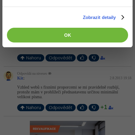
Nahoru
Odpovědět
Zobrazit detaily
Odpovídá na Kit
niveses
:
2.8.2013 19:08
Taky se nesnažím to mít stejný.. jen je blbý když je bílá stránka a
OK
kolem obrázků obdélníky. Dělat to na pixel stejný, to bych to dělal
3x déle
Nahoru
Odpovědět
Odpovídá na niveses
Kit
:
2.8.2013 19:18
Vzhled webů s fixními proporcemi se mi pravidelně rozbíjí,
protože mám v prohlížeči přednastavenu určitou minimální
velikost písma.
+1
Nahoru
Odpovědět