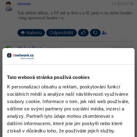
niveses
:
2.8.2013 17:38
Tak oběma děkuji, u FF mě to štve a u IE jsem v css místo header-
>img upravoval header->a.
Nahoru
Odpovědět
Michal Žůrek - misaz
:
2.8.2013 17:52
Jinak třeba chrom to oranžový rám udělá u inputů.
Tato webová stránka používá cookies
Nahoru
Odpovědět
K personalizaci obsahu a reklam, poskytování funkcí
Odpovídá na niveses
sociálních médií a analýze naší návštěvnosti využíváme
Kit
:
2.8.2013 18:03
soubory cookie. Informace o tom, jak náš web používáte,
Není tvojí povinností zajistit, aby stránka vypadala ve všech
sdílíme se svými partnery pro sociální média, inzerci a
prohlížečích stejně pixel po pixelu. Je důležité, aby měla svůj styl
analýzy. Partneři tyto údaje mohou zkombinovat s
a byla použitelná, což většinou ty úplně přesné nesplňují.
dalšími informacemi, které jste jim poskytli nebo které
Prostě plýtváš časem a nervama uživatelů, kteří si nějaký svůj styl
získali v důsledku toho, že používáte jejich služby.
přednastavili, protože ho takový chtějí mít.