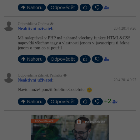
Nahoru
Odpovědět
Odpovídá na Ondrca
Neaktivní uživatel
:
20.4.2014 9:26
Má našeptávaš v PHP má nahrané všechny funkce HTML&CSS
napovídá všechny tagy a vlastnosti jenom v javascriptu ti řekne
jenom o tom co si použil
Nahoru
Odpovědět
Odpovídá na Zdeněk Pavlátka
Neaktivní uživatel
:
20.4.2014 9:27
Navíc mužeš použít SublimeCodeIntel
+2
Nahoru
Odpovědět