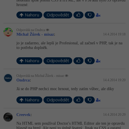
nedělám spíše jenom CSS a HTML, ale v PSPadu bylo JS opravdu
hrozné.
Nahoru
Odpovědět
Odpovídá na Ondrca
Michal Žůrek - misaz
:
14.4.2014 19:18
jo je zadarmo, ale lepší je Profesional, až začneš v PHP, tak je na
to potřeba doplněk.
Nahoru
Odpovědět
Odpovídá na Michal Žůrek - misaz
Ondrca
:
14.4.2014 19:20
Já se do PHP nechci moc hrnout, tedy zatím vůbec, ale díky
Nahoru
Odpovědět
Creevek
:
14.4.2014 20:29
Na HTML sem používal Doctor's HTML Editor ale ten je opravdu
hlavně na html. Ale není to úplně špatný. Jinak na CSS a ostatní