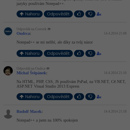
jazyky používám Notepad++.
Nahoru
Odpovědět
Odpovídá na Creevek
Ondrca
:
14.4.2014 21:08
Notepad++ se mi nelíbí, ale díky za tvůj názor
Nahoru
Odpovědět
Odpovídá na Ondrca
Michal Štěpánek
:
14.4.2014 21:16
Na HTML, PHP, CSS, JS používám PsPad, na VB.NET, C#.NET,
ASP.NET Visual Studio 2013 Express
Nahoru
Odpovědět
Rudolf Macek
:
14.4.2014 21:18
Notepad++ a jsem na 100% spokojen