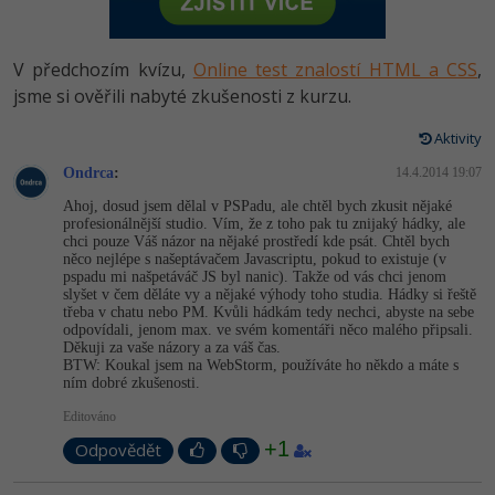
-80%
Vývojář mobilních aplikací
-80%
Python
Digitální gramotnost
Photoshop
HTML5, CSS3, Bootstrap, SEO
PHP
-80%
-30%
Specialista na AI a bigdata
V předchozím kvízu,
Online test znalostí HTML a CSS
,
-80%
JavaScript
Marketing
Adobe Illustrator
SQL a databáze
jsme si ověřili nabyté zkušenosti z kurzu.
JavaScript
-80%
C# Game developer
-30%
PHP
WordPress
Adobe Lightroom
Aktivity
Testování a verzování
Python
-80%
-30%
Webdesigner
-15%
Ondrca
C++
:
14.4.2014 19:07
SEO
Adobe XD
UML a návrhové vzory
HTML / CSS
Ahoj, dosud jsem dělal v PSPadu, ale chtěl bych zkusit nějaké
-80%
Tester
profesionálnější studio. Vím, že z toho pak tu znijaký hádky, ale
-25%
Swift
UX
Adobe InDesign
chci pouze Váš názor na nějaké prostředí kde psát. Chtěl bych
React
UML a návrhové vzory
něco nejlépe s našeptávačem Javascriptu, pokud to existuje (v
-80%
Systémový administrátor
pspadu mi našpetáváč JS byl nanic). Takže od vás chci jenom
Kotlin
Business
Adobe After Effects
slyšet v čem děláte vy a nějaké výhody toho studia. Hádky si řeště
Spring
MySQL/MariaDB
třeba v chatu nebo PM. Kvůli hádkám tedy nechci, abyste na sebe
-80%
-25%
Grafik / UX/UI návrhář
-80%
C
odpovídali, jenom max. ve svém komentáři něco malého připsali.
Kryptoměny
Blender
Děkuji za vaše názory a za váš čas.
ASP.NET MVC
MS-SQL
BTW: Koukal jsem na WebStorm, používáte ho někdo a máte s
-30%
3D grafik
VB.NET
ním dobré zkušenosti.
Copywriting
Inkscape
Django
SQLite
Editováno
-80%
Projektový manažer
-80%
SQL
MS Office
Fotografování
+1
Odpovědět
Best practices
-80%
Databázový analytik
Návrh SW
Google Dokumenty