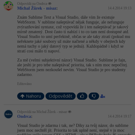
Video
Odpovídá na Ondrca
Michal Žůrek - misaz
:
14.4.2014 19:13
-41%
Copywriter
Algoritmy
Time management
Ostatní
Znám Sublime Text a Visual Studio, dále vím že existuje
WebStorm. V sublime našeptávač nějak funguje, ale nefunguje
-10%
WordPress specialista
Umělá inteligence (AI)
Windows
zvýrazňování syntaxe, což vypovídá že i ten našeptávač je takový
Fórum
mírně zmatený. Dost často ti nabízí i to co tam není dostupné atd.
Visual Studio to umí perfektně, občas se ale taky ztratí (pokud mu
SEO specialista
Pro děti
Linux
neřeknete jaké soubory už máte načtené a někdy v obejtech kdy
Příběhy absolventů
nemá tuchy o jaký datový typ se jedná). Každopádně i když se
stratí cosi málo ti napoví.
Více
Sítě
Blog
Za mě (velmi subjektivní názor) Visual Studio. Sublime je fajn,
ale jeslti je pro tebe našeptávač priorita, tak s ním moc nepočítej.
Kariéra
Fórum
Kybernetická bezpečnost
WebStorm jsem nezkoušel nevím. Visual Studio je pro studenty
zadarmo.
Pro firmy
Elektronický podpis
Editováno
Nahoru
Odpovědět
Fórum
Odpovídá na Michal Žůrek - misaz
Ondrca
:
14.4.2014 19:17
Visual Studio je zdarma i tak, ne? Díky za tvůj názor, do sublime
jsem moc nechtěl jít. Priorita to tak uplně není, stejně v js moc