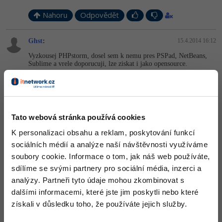
Nahoru
Odpovědět
Ghst
:
15.4.2014 16:12
Vyzkousej PHPstorm, dosel sem k nemu pres PSPad, NetBeans,
Sublime a vrele doporucuji, lze ziskat i jako opensource.
+1
Nahoru
Odpovědět
Odpovídá na Ondrca
Tato webová stránka používá cookies
Juraj Mlich
:
15.4.2014 17:34
K personalizaci obsahu a reklam, poskytování funkcí
NetBeans
sociálních médií a analýze naší návštěvnosti využíváme
soubory cookie. Informace o tom, jak náš web používáte,
Nahoru
Odpovědět
sdílíme se svými partnery pro sociální média, inzerci a
analýzy. Partneři tyto údaje mohou zkombinovat s
J@VA(Java)
:
19.4.2014 14:23
dalšími informacemi, které jste jim poskytli nebo které
Netbeans!!! Hodí se poté i pro PHP a JS
získali v důsledku toho, že používáte jejich služby.