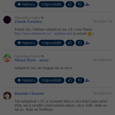
Nahoru
Odpovědět
Odpovídá na Ondrca
Zdeněk Pavlátka
:
20.4.2014 7:56
Pokud vím, Sublime našeptávač má. (A v tom článku
http://www.itnetwork.cz/…sublime-text
je orázek
)
Nahoru
Odpovědět
Odpovídá na Ondrca
Michal Žůrek - misaz
:
20.4.2014 9:21
našeptávač má, ale funguje tak na slovo.
Nahoru
Odpovědět
Dominik Chrastek
:
20.4.2014 9:25
Ten našeptávač v ST si víceméně dělá co chce.Když jsem načetl
třídu, tak ji neviděl a když načetlá nebyla, tak ji viděl, takže asi
tak no. Jinak asi NetBeans.