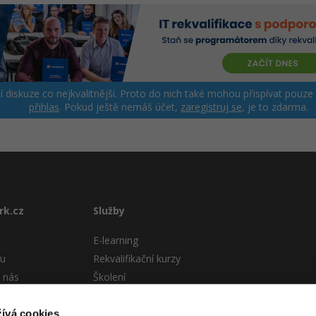
ší diskuze co nejkvalitnější. Proto do nich také mohou přispívat pouze
přihlas
. Pokud ještě nemáš účet,
zaregistruj se
, je to zdarma.
rk.cz
Služby
E-learning
tu
Rekvalifikační kurzy
 nás
Školení
Pro firmy
stému
ívá cookies