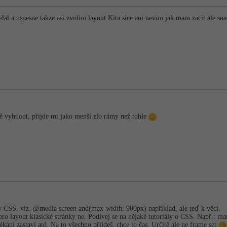
elal a uspesne takze asi zvolim layout Kita sice ani nevim jak mam zacit ale s
ě vyhnout, přijde mi jako menší zlo rámy než tohle
 v CSS. viz. @media screen and(max-width: 900px) například, ale teď k věci.
pro layout klasické stránky ne. Podívej se na nějaké tutoriály o CSS. Např.: mar
ékání zastaví atd. Na to všechno přijdeš, chce to čas. Určitě ale ne frame set