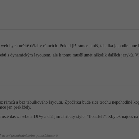
 web bych určitě dělal v rámcích. Pokud již rámce umíš, tabulka je podle mne l
 webů s dynamickým layoutem, ale k tomu musíš umět několik dalších jazyků. V
z rámců a bez tabulkového layoutu. Zpočátku bude sice trochu nepohodlné kop
mce jen překážely.
rostě dáš za sebe 2 DIVy a dáš jim atributy style="float:left". Zbytek najdeš n
 to ani prostřednictvím getterů/setterů.