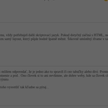
nu, vždy potřebuješ další skriptovací jazyk. Pokud dotyčný začíná s HTML, n
 ten samý layout, který půjde hodně špatně měnit. Šikovně umístěný iframe v t
 môžem odpovedať, že je jedno ako to spravíš či cez tabuľky alebo divi. Prost
stnenie a pod.. Ono človek si to ani nevšimne, ale dobre weby, kde sa človek cí
s týmto.
oho vysvetliť tak kľudne sa pýtaj...