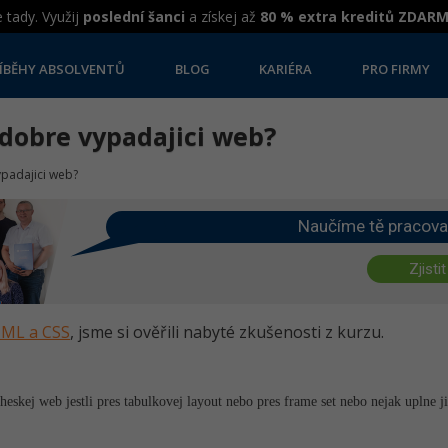
 tady. Využij
poslední šanci
a získej až
80 % extra kreditů ZDAR
ÍBĚHY ABSOLVENTŮ
BLOG
KARIÉRA
PRO FIRMY
a dobre vypadajici web?
vypadajici web?
Naučíme tě pracova
Zjistit
HTML a CSS
, jsme si ověřili nabyté zkušenosti z kurzu.
 heskej web jestli pres tabulkovej layout nebo pres frame set nebo nejak uplne j