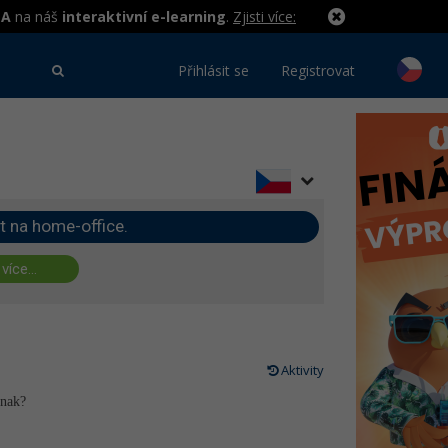
MA
na náš
interaktivní e-learning
.
Zjisti více:
Přihlásit se
Registrovat
t na home-office.
 více...
Aktivity
inak?