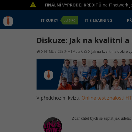
FINÁLNÍ VÝPRODEJ KREDITŮ
na ITnetwork je
IT KURZY
IT E-LEARNING
PŘ
od
0 Kč
Diskuze: Jak na kvalitni 
HTML a CSS
HTML a CSS
Jak na kvalitni a dobre 
V předchozím kvízu,
Online test znalostí 
Zdar chtel bych se zeptat jak udelat