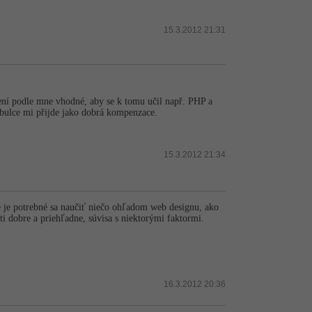
15.3.2012 21:31
ení podle mne vhodné, aby se k tomu učil např. PHP a
abulce mi přijde jako dobrá kompenzace.
15.3.2012 21:34
e je potrebné sa naučiť niečo ohľadom web designu, ako
ti dobre a priehľadne, súvisa s niektorými faktormi.
16.3.2012 20:36