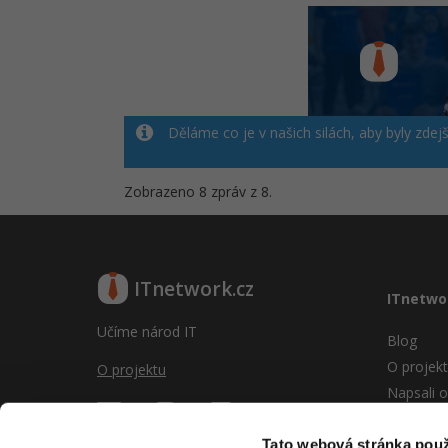
Děláme co je v našich silách, aby byly zdej
Zobrazeno 8 zpráv z 8.
ITnetwork.cz
ITnetwo
Učíme národ IT
Blog
O projek
O projektu
Napsali o
Reklama
Vývoj sy
Tato webová stránka použ