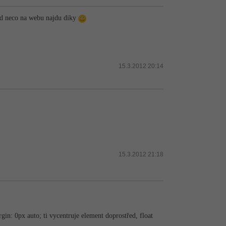
nad neco na webu najdu diky
15.3.2012 20:14
15.3.2012 21:18
gin: 0px auto; ti vycentruje element doprostřed, float