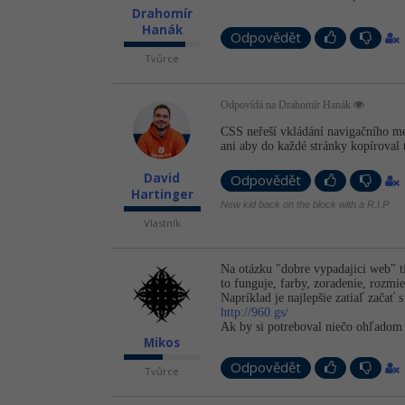
Drahomír
Hanák
Odpovědět
Tvůrce
Odpovídá na Drahomír Hanák
CSS neřeší vkládání navigačního me
ani aby do každé stránky kopíroval
David
Odpovědět
Hartinger
New kid back on the block with a R.I.P
Vlastník
Na otázku "dobre vypadajici web" ti
to funguje, farby, zoradenie, rozmie
Napríklad je najlepšie zatiaľ začať 
http://960.gs/
Ak by si potreboval niečo ohľadom t
Mikos
Odpovědět
Tvůrce