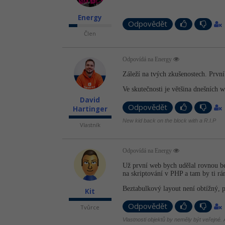
Energy
Odpovědět
Člen
Odpovídá na Energy
Záleží na tvých zkušenostech. První
Ve skutečnosti je většina dnešních
David
Odpovědět
Hartinger
New kid back on the block with a R.I.P
Vlastník
Odpovídá na Energy
Už první web bych udělal rovnou be
na skriptování v PHP a tam by ti rá
Beztabulkový layout není obtížný, p
Kit
Odpovědět
Tvůrce
Vlastnosti objektů by neměly být veřejné. A