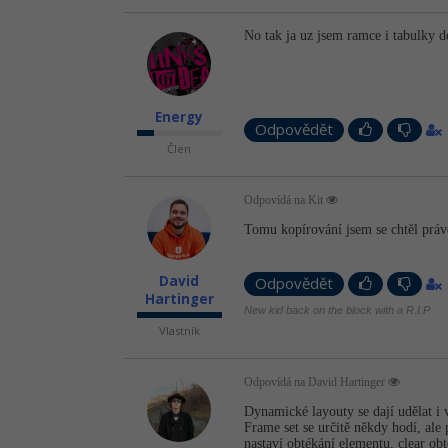
No tak ja uz jsem ramce i tabulky d
Energy
Odpovědět
Člen
Odpovídá na Kit
Tomu kopírování jsem se chtěl práv
David
Odpovědět
Hartinger
New kid back on the block with a R.I.P
Vlastník
Odpovídá na David Hartinger
Dynamické layouty se dají udělat i
Frame set se určitě někdy hodí, ale 
nastaví obtékání elementu, clear obt