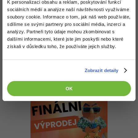
K personalizaci obsahu a reklam, poskytování funkcí
David Hartinger
:
28.4.2012 20:01
sociálních médií a analýze naší návštěvnosti využíváme
Vše je vysvětleno v příslušném tutoriálu a to velmi podrobně,
soubory cookie. Informace o tom, jak náš web používáte,
přijde nám to jako plýtvání naší energií když to vysvětlujeme
každému zvlášť...
sdílíme se svými partnery pro sociální média, inzerci a
analýzy. Partneři tyto údaje mohou zkombinovat s
Nahoru
Odpovědět
dalšími informacemi, které jste jim poskytli nebo které
získali v důsledku toho, že používáte jejich služby.
Odpovídá na David Hartinger
albertpatera
:
28.4.2012 22:17
jj už sem to vyřešil a mám to jak to být má
Zobrazit detaily
Nahoru
Odpovědět
OK