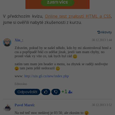
-80%
Vývojář mobilních aplikací
-80%
Python
Digitální gramotnost
Photoshop
HTML5, CSS3, Bootstrap, SEO
PHP
-80%
-30%
Specialista na AI a bigdata
V předchozím kvízu,
Online test znalostí HTML a CSS
,
-80%
JavaScript
Marketing
Adobe Illustrator
SQL a databáze
jsme si ověřili nabyté zkušenosti z kurzu.
JavaScript
-80%
C# Game developer
-30%
PHP
WordPress
Adobe Lightroom
Aktivity
Testování a verzování
Python
-80%
-30%
Webdesigner
-15%
Xin_
:
C++
30.12.2013 1:44
SEO
Adobe XD
UML a návrhové vzory
HTML / CSS
Zdravím, pokud by se našel někdo, kdo by mi zkontroloval html a
-80%
Tester
css a popřípadě řekl co udělat jinak, jestli tam mam chyby, no
-25%
Swift
UX
Adobe InDesign
prostě však vy víte co, tak bych byl rád
React
UML a návrhové vzory
-80%
Systémový administrátor
zatím tam mam jen header a menu, na zbytek se raději nedívejte
Kotlin
Business
Adobe After Effects
tam jsem ještě nedorazil
Spring
MySQL/MariaDB
-80%
-25%
Grafik / UX/UI návrhář
www:
http://xin.g6.cz/new/index.php
-80%
C
Kryptoměny
Blender
ASP.NET MVC
MS-SQL
Editováno
-30%
3D grafik
VB.NET
Copywriting
+1
Inkscape
Odpovědět
Django
SQLite
-80%
Projektový manažer
-80%
SQL
MS Office
Fotografování
Pavel Mareš
:
30.12.2013 3:52
Best practices
-80%
Databázový analytik
Návrh SW
Na mě teď moc nedávej je 03:50, ale zkusím to
.
Google Dokumenty