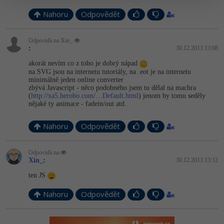
Nahoru
Odpovědět
Odpovídá na Xin_
:
30.12.2013 13:08
akorát nevím co z toho je dobrý nápad
na SVG jsou na internetu tutoriály, na .eot je na internetu
minimálně jeden online converter
zbývá Javascript - něco podobného jsem tu dělal na machra
(
http://xa5.herobo.com/…Default.html
) jenom by tomu seděly
nějaké ty animace - fadein/out atd.
Nahoru
Odpovědět
Odpovídá na
Xin_
:
30.12.2013 13:12
ten JS
Nahoru
Odpovědět