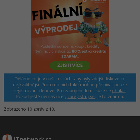
Děláme co je v našich silách, aby byly zdejší diskuze co
nejkvalitnější. Proto do nich také mohou přispívat pouze
registrovaní členové. Pro zapojení do diskuze se
přihlas
.
Pokud ještě nemáš účet,
zaregistruj se
, je to zdarma.
Zobrazeno 10 zpráv z 10.
ITnetwork.cz