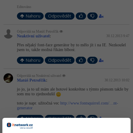
Editováno
Nahoru
Odpovědět
Odpovídá na Matúš Petrofčík
Neaktivní uživatel
:
30.12.2013 9:47
Přes nějaký font-face generátor by to mělo jít i na IE. Nezkoušel
jsem to, takže možná říkám blbost.
Nahoru
Odpovědět
Odpovídá na Neaktivní uživatel
Matúš Petrofčík
:
30.12.2013 10:02
jo jo, ja to už mám ale hotové konkrétne s týmto písmom takže by
som mu to zjednodušil
toto je napr. užitočná vec
http://www.fontsquirrel.com/…nt-
generator
Nahoru
Odpovědět