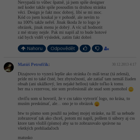
Video
Nevypadá to vůbec špatně, já jsem spíše designer
než koder takže spíše posoudím tu druhou stránku
-41%
Copywriter
Algoritmy
věci. Design je fakt moc dobrej, líbí se mi moc.
Time management
Ostatní
Kód co jsem koukal je v pohodě, ale nevím to
na 100% takže neřeš. Jinak škoda že to logo je
-10%
WordPress specialista
Umělá inteligence (AI)
obrázek, jinak menu je dobrý. A víc už hodnotit
Windows
Fórum
z mé strany nejde. Pak mi napiš až to bude hotové
rád bych viděl výsledek, zatím fakt dobré.
SEO specialista
Pro děti
Linux
Příběhy absolventů
Nahoru
Odpovědět
Více
Sítě
Blog
Matúš Petrofčík
:
30.12.2013 4:17
Kariéra
Fórum
Kybernetická bezpečnost
Dizajnovo to vyzerá lepšie ako stránka čo máš teraz (tá zelená),
príde mi to také čisté, bez zbytočností, ale zatiaľ tam nemáš žiaden
Pro firmy
obsah (ani ukážkový, len nejaké hellou) takže toľko k tomu.
Elektronický podpis
ber ma s rezervou, nie som profesionál ale snad som pomohol
chvíľu som si hovoril, že v css takto vytvoriť logo, no krása, to
Fórum
musím preskúmať, ale... ono je to obrázok
btw to písmo som použil na jednej mojej stránke, na IE sa nebude
zobrazovať tak ako chceš, potom mi napíš, pošlem ti súbory aj css
ktore tam vložíš (písmo) aby sa to zobrazovalo správne na
všetkých prehliadačoch
matusko