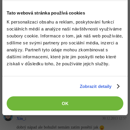
Xin_
:
30.12.2013 10:34
tak pokuď někdo víte jak nato logo tak sem s tím
ale
Tato webová stránka používá cookies
momentalně opravdu netuším jak by se to dalo udělat.. šimkou
barvu jo ale to písmo dvouma barvama? no to nevim.
K personalizaci obsahu a reklam, poskytování funkcí
jinak teda obsahově nic
spíše trénuju design než to co tam
nacpat
ale pokusím se to nějak vyplnit
sociálních médií a analýze naší návštěvnosti využíváme
soubory cookie. Informace o tom, jak náš web používáte,
Nahoru
Odpovědět
sdílíme se svými partnery pro sociální média, inzerci a
analýzy. Partneři tyto údaje mohou zkombinovat s
Odpovídá na Xin_
dalšími informacemi, které jste jim poskytli nebo které
:
30.12.2013 10:59
získali v důsledku toho, že používáte jejich služby.
Šlo by to udělat přes SVG ale CSS taky nevim.
Jinak by mi na ten design víc sedělo, kdyby se to při kliknutí na
jinou stránku nějak překreslilo javascriptem s animací, než když se
překresluje celá stránka.
A ten font bys tam mohl dát i ve formátu .eot aby to zvládl i IE.
Zobrazit detaily
Nahoru
Odpovědět
OK
Odpovídá na
Xin_
:
30.12.2013 12:57
dobrý nápad ale bohužel nemám zatím ponětií jak