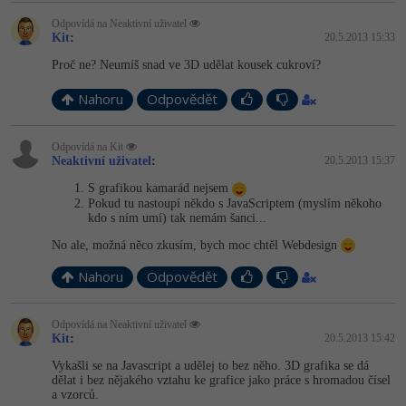
Odpovídá na Neaktivní uživatel
Kit
:
20.5.2013 15:33
Proč ne? Neumíš snad ve 3D udělat kousek cukroví?
Nahoru
Odpovědět
Odpovídá na Kit
Neaktivní uživatel
:
20.5.2013 15:37
S grafikou kamarád nejsem
Pokud tu nastoupí někdo s JavaScriptem (myslím někoho
kdo s ním umí) tak nemám šanci...
No ale, možná něco zkusím, bych moc chtěl Webdesign
Nahoru
Odpovědět
Odpovídá na Neaktivní uživatel
Kit
:
20.5.2013 15:42
Vykašli se na Javascript a udělej to bez něho. 3D grafika se dá
dělat i bez nějakého vztahu ke grafice jako práce s hromadou čísel
a vzorců.