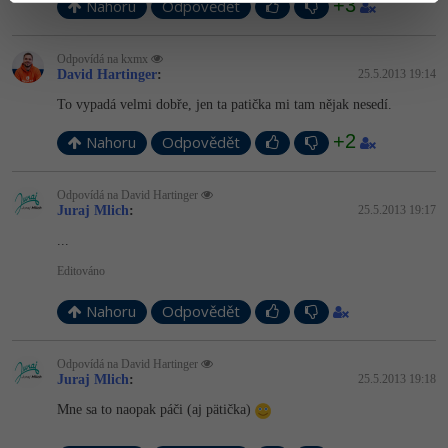
+3
Nahoru
Odpovědět
Odpovídá na kxmx
David Hartinger
:
25.5.2013 19:14
To vypadá velmi dobře, jen ta patička mi tam nějak nesedí.
+2
Nahoru
Odpovědět
Odpovídá na David Hartinger
Juraj Mlich
:
25.5.2013 19:17
...
Editováno
Nahoru
Odpovědět
Odpovídá na David Hartinger
Juraj Mlich
:
25.5.2013 19:18
Mne sa to naopak páči (aj pätička)