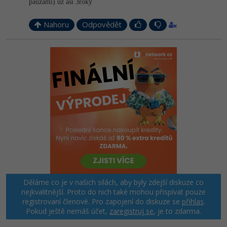
pauzami) už asi 3roky
Nahoru
Odpovědět
Děláme co je v našich silách, aby byly zdejší diskuze co
nejkvalitnější. Proto do nich také mohou přispívat pouze
registrovaní členové. Pro zapojení do diskuze se
přihlas
.
Pokud ještě nemáš účet,
zaregistruj se
, je to zdarma.