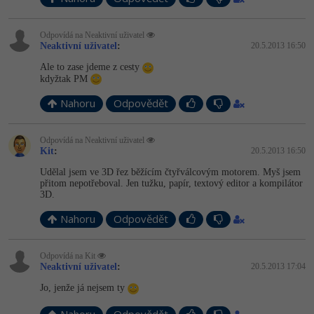
Odpovídá na Neaktivní uživatel
Neaktivní uživatel
:
20.5.2013 16:50
Ale to zase jdeme z cesty
kdyžtak PM
Nahoru
Odpovědět
Odpovídá na Neaktivní uživatel
Kit
:
20.5.2013 16:50
Udělal jsem ve 3D řez běžícím čtyřválcovým motorem. Myš jsem
přitom nepotřeboval. Jen tužku, papír, textový editor a kompilátor
3D.
Nahoru
Odpovědět
Odpovídá na Kit
Neaktivní uživatel
:
20.5.2013 17:04
Jo, jenže já nejsem ty