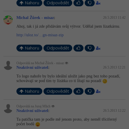
Nahoru
Odpovědět
Michal Žůrek - misaz
:
26.5.2013 11:42
Ahoj, tak i já zde přidávám svůj výtvor. Udělal jsem lízatkárnu.
http://uloz.to/…gn-misaz-zip
Nahoru
Odpovědět
Odpovídá na Michal Žůrek - misaz
Neaktivní uživatel
:
26.5.2013 12:21
To logo nahoře by bylo ideální uložit jako png bez toho pozadí,
schovávají se pod tím ty lízátka co ti lítají na pozadí
Nahoru
Odpovědět
Odpovídá na Juraj Mlich
Neaktivní uživatel
:
26.5.2013 12:22
Ta patička tam je podle mě jenom proto, aby neměl tříciferný
počet bodů