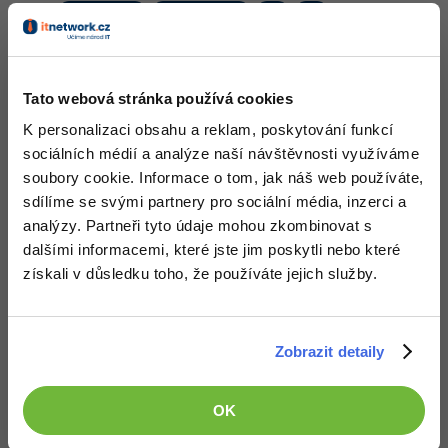
Nahoru
Odpovědět
Odpovídá na kxmx
Kit
:
22.5.2013 9:28
Tato webová stránka používá cookies
Továrnou na cukroví může být i obyčejná cukrárna. Kterým se
raději vyhýbám
K personalizaci obsahu a reklam, poskytování funkcí
sociálních médií a analýze naší návštěvnosti využíváme
Nahoru
Odpovědět
soubory cookie. Informace o tom, jak náš web používáte,
sdílíme se svými partnery pro sociální média, inzerci a
Milan Gallas
:
24.5.2013 20:54
analýzy. Partneři tyto údaje mohou zkombinovat s
můj soubor:
http://ulozto.cz/…/cukrovi-zip
dalšími informacemi, které jste jim poskytli nebo které
získali v důsledku toho, že používáte jejich služby.
+1
Nahoru
Odpovědět
Zobrazit detaily
kxmx
:
25.5.2013 19:12
http://www.antipop.cz/…z/index.html
fonty: Disko (dafont.com), Roboto (google fonts)
OK