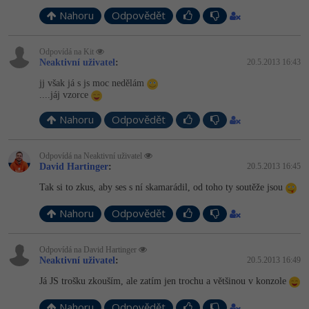
Nahoru
Odpovědět
Odpovídá na Kit
Neaktivní uživatel
:
20.5.2013 16:43
jj však já s js moc nedělám
....jáj vzorce
Nahoru
Odpovědět
Odpovídá na Neaktivní uživatel
David Hartinger
:
20.5.2013 16:45
Tak si to zkus, aby ses s ní skamarádil, od toho ty soutěže jsou
Nahoru
Odpovědět
Odpovídá na David Hartinger
Neaktivní uživatel
:
20.5.2013 16:49
Já JS trošku zkouším, ale zatím jen trochu a většinou v konzole
Nahoru
Odpovědět