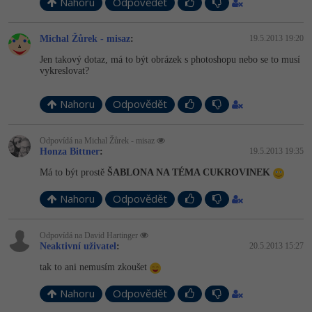
Nahoru
Odpovědět
Michal Žůrek - misaz
:
19.5.2013 19:20
Jen takový dotaz, má to být obrázek s photoshopu nebo se to musí
vykreslovat?
Nahoru
Odpovědět
Odpovídá na Michal Žůrek - misaz
Honza Bittner
:
19.5.2013 19:35
Má to být prostě
ŠABLONA NA TÉMA CUKROVINEK
Nahoru
Odpovědět
Odpovídá na David Hartinger
Neaktivní uživatel
:
20.5.2013 15:27
tak to ani nemusím zkoušet
Nahoru
Odpovědět