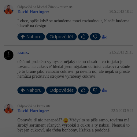
Odpovídá na Michal Žůrek - misaz
David Hartinger
:
20.5.2013 18:25
Lehce, spíše když se nebudeme moci rozhodnout, hledět budeme
hlavně na design.
Nahoru
Odpovědět
kxmx
:
21.5.2013 21:13
dělá mi problém vymyslet nějaký demo obsah... co to jako je
továrna na cukroví? hledal jsem nějakou definici cukroví a všude
je to brané jako vánoční cukroví. ja nevim no, ale nějak si prostě
nemůžu představit strojově vyráběný cukroví
Nahoru
Odpovědět
Odpovídá na kxmx
David Hartinger
:
22.5.2013 9:24
Opravdu tě nic nenapadá?
Vždyť to se píše samo, továrna má
široký sortiment různých výrobků z cukru a ty nabízí. Nemusí to
být jen cukroví, ale třeba bonbóny, lízátka a podobně.