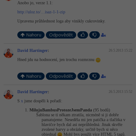
Anobo jo, verze 1.1:
http://uloz.to/…isaz-1-1-zip
Upravena průhlednost loga aby vinikly cukrovinky.
Nahoru
Odpovědět
David Hartinger
:
26.5.2013 15:22
Hned jdu na hodnocení, jen trochu rozmrznu
Nahoru
Odpovědět
David Hartinger
:
26.5.2013 15:52
S
x
jsme dospěli k pořadí:
MilujuBambusPro­tozeJsemPanda
(95 bodů)
Šablona se ti někam ztratila, nicméně si ji dobře
pamatujeme. Neseděla mi jen patička a tlačítka v
hlavičce bych dal asi neprůhledná. Jinak skvěle
zvolené barvy a obrázky, určitě bych si něco
objednal
Mohl bys použít více HTML 5 tagů.