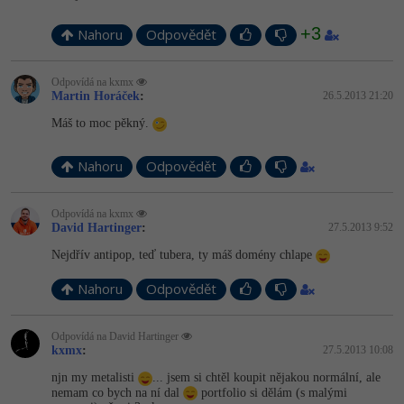
+3
Nahoru
Odpovědět
Odpovídá na kxmx
Martin Horáček
:
26.5.2013 21:20
Máš to moc pěkný.
Nahoru
Odpovědět
Odpovídá na kxmx
David Hartinger
:
27.5.2013 9:52
Nejdřív antipop, teď tubera, ty máš domény chlape
Nahoru
Odpovědět
Odpovídá na David Hartinger
kxmx
:
27.5.2013 10:08
njn my metalisti
... jsem si chtěl koupit nějakou normální, ale
nemam co bych na ní dal
portfolio si dělám (s malými