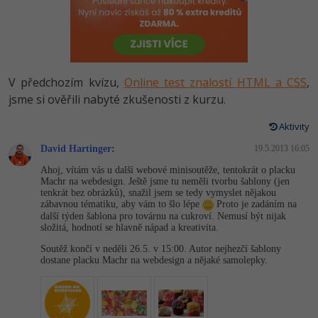
-80%
Vývojář mobilních aplikací
-80%
Python
Digitální gramotnost
Photoshop
HTML5, CSS3, Bootstrap, SEO
PHP
-80%
-30%
Specialista na AI a bigdata
-80%
JavaScript
Marketing
Adobe Illustrator
SQL a databáze
JavaScript
-80%
C# Game developer
-30%
PHP
V předchozím kvízu,
Online test znalostí HTML a CSS
,
WordPress
Adobe Lightroom
Testování a verzování
Python
jsme si ověřili nabyté zkušenosti z kurzu.
-80%
-30%
Webdesigner
-15%
C++
SEO
Adobe XD
UML a návrhové vzory
Aktivity
HTML / CSS
-80%
Tester
-25%
Swift
UX
David Hartinger
:
19.5.2013 16:05
Adobe InDesign
React
UML a návrhové vzory
Ahoj, vítám vás u další webové minisoutěže, tentokrát o placku
-80%
Systémový administrátor
Kotlin
Business
Machr na webdesign. Ještě jsme tu neměli tvorbu šablony (jen
Adobe After Effects
Spring
tenkrát bez obrázků), snažil jsem se tedy vymyslet nějakou
MySQL/MariaDB
zábavnou tématiku, aby vám to šlo lépe
Proto je zadáním na
-80%
-25%
Grafik / UX/UI návrhář
-80%
C
Kryptoměny
další týden šablona pro továrnu na cukroví. Nemusí být nijak
Blender
ASP.NET MVC
složitá, hodnotí se hlavně nápad a kreativita.
MS-SQL
-30%
3D grafik
VB.NET
Copywriting
Soutěž končí v neděli 26.5. v 15:00. Autor nejhezčí šablony
Inkscape
Django
dostane placku Machr na webdesign a nějaké samolepky.
SQLite
-80%
Projektový manažer
-80%
SQL
MS Office
Fotografování
Best practices
-80%
Databázový analytik
Návrh SW
Google Dokumenty