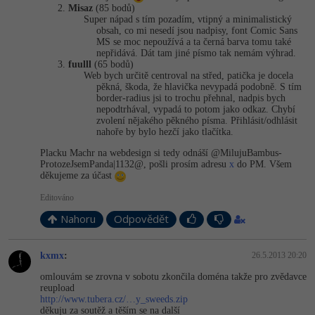
Misaz
(85 bodů)
Super nápad s tím pozadím, vtipný a minimalistický
obsah, co mi nesedí jsou nadpisy, font Comic Sans
MS se moc nepoužívá a ta černá barva tomu také
nepřidává. Dát tam jiné písmo tak nemám výhrad.
fuulll
(65 bodů)
Web bych určitě centroval na střed, patička je docela
pěkná, škoda, že hlavička nevypadá podobně. S tím
border-radius jsi to trochu přehnal, nadpis bych
nepodtrhával, vypadá to potom jako odkaz. Chybí
zvolení nějakého pěkného písma. Přihlásit/odhlásit
nahoře by bylo hezčí jako tlačítka.
Placku Machr na webdesign si tedy odnáší @MilujuBambus­
ProtozeJsemPan­da|1132@, pošli prosím adresu
x
do PM. Všem
děkujeme za účast
Editováno
Nahoru
Odpovědět
kxmx
:
26.5.2013 20:20
omlouvám se zrovna v sobotu zkončila doména takže pro zvědavce
reupload
http://www.tubera.cz/…y_sweeds.zip
děkuju za soutěž a těším se na další