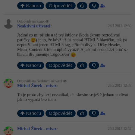
Nahoru
Odpovědět
Odpovídá na kxmx
Neaktivní uživatel
:
26.5.2013 12:30
Jediné co mi přijde u té tvé šablony škoda (krom roztodivné
patičky
) je to, že když už jsi napsal HTML5 hlavičku, tak jsi
nepoužil ani jeden HTML5 tag, přitom divy s IDčky Header,
Menu, Content k tomu úplně vybízí! A pak mi nedochází proč se
hlavní div jmenuje LogoCover
Nahoru
Odpovědět
Odpovídá na Neaktivní uživatel
Michal Žůrek - misaz
:
26.5.2013 12:37
To je proto aby text nezanikal, ale skusím se ještě jednou podívat
jak to vypadá bez toho.
Nahoru
Odpovědět
Michal Žůrek - misaz
:
26.5.2013 12:52