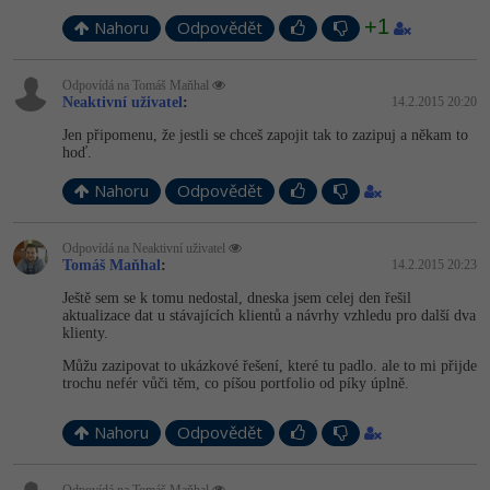
+1
Nahoru
Odpovědět
Odpovídá na Tomáš Maňhal
Neaktivní uživatel
:
14.2.2015 20:20
Jen připomenu, že jestli se chceš zapojit tak to zazipuj a někam to
hoď.
Nahoru
Odpovědět
Odpovídá na Neaktivní uživatel
Tomáš Maňhal
:
14.2.2015 20:23
Ještě sem se k tomu nedostal, dneska jsem celej den řešil
aktualizace dat u stávajících klientů a návrhy vzhledu pro další dva
klienty.
Můžu zazipovat to ukázkové řešení, které tu padlo. ale to mi přijde
trochu nefér vůči těm, co píšou portfolio od píky úplně.
Nahoru
Odpovědět