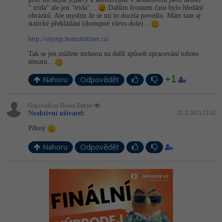
".trida" ale jen "trida"...
Dalším žroutem času bylo hledání
obrázků. Ale myslím že se mi to docela povedlo. Mám tam aj
statické překládání (dostupné vlevo dole)...
http://olymp.honzabittner.cz/
Tak se jen můžete mrknou na další způsob zpracování tohoto
tématu...
+1
Nahoru
Odpovědět
Odpovídá na Honza Bittner
Neaktivní uživatel
:
21.2.2015 12:41
Pěkný
Nahoru
Odpovědět