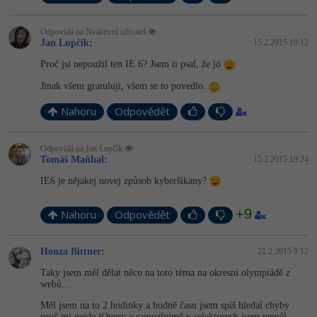
Odpovídá na Neaktivní uživatel
Jan Lupčík
:
15.2.2015 19:12
Proč jsi nepoužil ten IE 6? Jsem ti psal, že jó
Jinak všem gratuluji, všem se to povedlo.
Nahoru
Odpovědět
Odpovídá na Jan Lupčík
Tomáš Maňhal
:
15.2.2015 19:24
IE6 je nějakej novej způsob kyberšikany?
+9
Nahoru
Odpovědět
Honza Bittner
:
21.2.2015 9:12
Taky jsem měl dělat něco na toto téma na okresní olympiádě z
webů...
Měl jsem na to 2 hodinky a hodně času jsem spíš hledal chyby
proč mi nejde jQuery a samozřejmě v selektorech jsem neměl