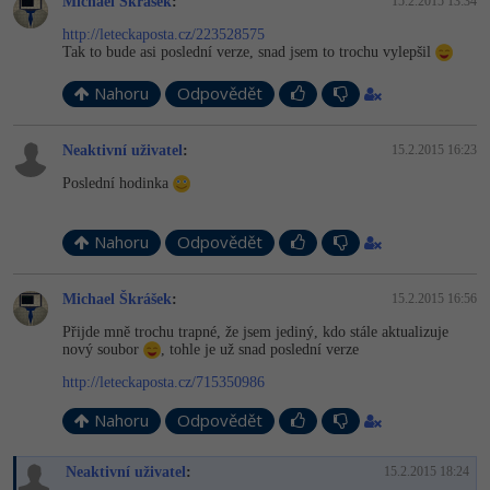
Michael Škrášek
:
15.2.2015 13:34
http://leteckaposta.cz/223528575
Tak to bude asi poslední verze, snad jsem to trochu vylepšil
Nahoru
Odpovědět
Neaktivní uživatel
:
15.2.2015 16:23
Poslední hodinka
Nahoru
Odpovědět
Michael Škrášek
:
15.2.2015 16:56
Přijde mně trochu trapné, že jsem jediný, kdo stále aktualizuje
nový soubor
, tohle je už snad poslední verze
http://leteckaposta.cz/715350986
Nahoru
Odpovědět
Neaktivní uživatel
:
15.2.2015 18:24