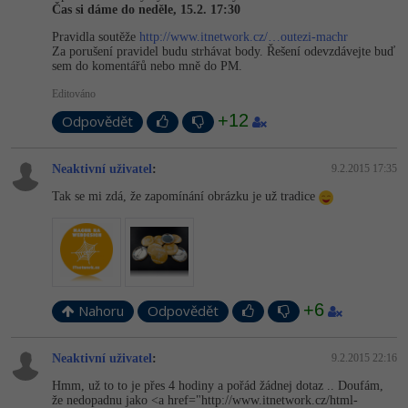
Video
Čas si dáme do neděle, 15.2. 17:30
-41%
Copywriter
Algoritmy
Pravidla soutěže
http://www.itnetwork.cz/…outezi-machr
Time management
Ostatní
Za porušení pravidel budu strhávat body. Řešení odevzdávejte buď
sem do komentářů nebo mně do PM.
-10%
WordPress specialista
Umělá inteligence (AI)
Windows
Fórum
Editováno
SEO specialista
+12
Pro děti
Odpovědět
Linux
Příběhy absolventů
Více
Sítě
Blog
Neaktivní uživatel
:
9.2.2015 17:35
Tak se mi zdá, že zapomínání obrázku je už tradice
Kariéra
Fórum
Kybernetická bezpečnost
Pro firmy
Elektronický podpis
Fórum
+6
Nahoru
Odpovědět
Neaktivní uživatel
:
9.2.2015 22:16
Hmm, už to to je přes 4 hodiny a pořád žádnej dotaz .. Doufám,
že nedopadnu jako <a href="http://­www.itnetwork­.cz/html-