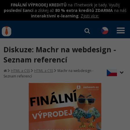
FINÁLNÍ VÝPRODEJ KREDITŮ
na ITnetwork je tady. Využij
poslední šanci
a získej až
80 % extra kreditů ZDARMA
na náš
interaktivní e-learning
.
Zjisti více:
IT kurzy
Od
0 Kč
Diskuze: Machr na webdesign -
Přihlásit se
|
Registrovat
IT e-learning
Rekvalifikace a kurzy
Seznam referencí
hrazené úřadem práce
Kurzy IT profesí
HTML a CSS
HTML a CSS
Machr na webdesign -
Workshopy zdarma
Seznam referencí
Junior programátor
Kurzy programování
Umělá inteligence v praxi
Školení
Programátor WWW aplikací
Jak začít?
Kurzy e-commerce
Datová analýza v praxi
Základy programování
Školení dle technologií
-80%
Senior programátor
Java
Testování softwaru
Kurzy designu
Objektové programování - OOP
C# .NET
-80%
Front-end developer
-80%
C#.NET
Datová analýza
HTML/CSS
Umělá inteligence
Java