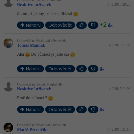
Odpovídá na Tomáš Maňhal
Neaktivní uživatel
:
14.2.2015 20:25
Zatím jsi jediný, kdo se přihlásil
+2
Nahoru
Odpovědět
Odpovídá na Neaktivní uživatel
Tomáš Maňhal
:
14.2.2015 21:06
Aha
Do půlnoci je ještě čas
Nahoru
Odpovědět
Odpovídá na Tomáš Maňhal
Neaktivní uživatel
:
14.2.2015 21:06
Proč do půlnoci ?
Nahoru
Odpovědět
Odpovídá na Neaktivní uživatel
Matúš Petrofčík
:
14.2.2015 21:15