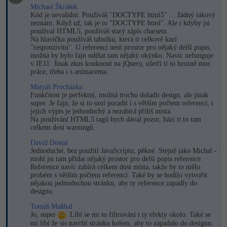
Michael Škrášek
Kód je nevalidní. Používáš "DOCTYPE html5" ... žádný takový
neznám. Když už, tak je to "DOCTYPE html". Ale i kdyby jsi
používal HTML5, používáš starý zápis charsetu.
Na hlavičku používáš tabulku, která ti celkově kazí
"responzivitu". U referencí není prostor pro nějaký delší popis,
možná by bylo fajn udělat tam nějaký okýnko. Navíc nefunguje
v IE11. Jinak zkus kouknout na jQuery, ušetří ti to hrozně moc
práce, třeba i s animacema.
Matyáš Procházka
Funkčnost je perfektní, možná trochu doladit design, ale jinak
super. Je fajn, že si to umí poradit i s větším počtem referencí, i
jejich výpis je jednoduchý a nezabírá příliš místa.
Na používání HTML5 tagů bych dával pozor, hází ti to tam
celkem dost warningů.
David Dostal
Jednoduché, bez použití JavaScriptu, pěkné. Stejně jako Michal -
mohl jsi tam přidat nějaký prostor pro delší popis reference.
Reference navíc zabírá celkem dost místa, takže by to mělo
probém s větším počtem referencí. Také by se hodilo vytvořit
nějakou jednoduchou stránku, aby ty reference zapadly do
designu.
Tomáš Maňhal
Jo, super
. Líbí se mi to filtrování i ty efekty okolo. Také se
mi líbí že sis navrhl stránku kolem, aby to zapadalo do designu.