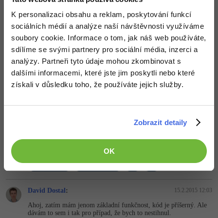
K personalizaci obsahu a reklam, poskytování funkcí
Nahoru
Odpovědět
sociálních médií a analýze naší návštěvnosti využíváme
soubory cookie. Informace o tom, jak náš web používáte,
Tomáš Maňhal
:
15.2.2015 11:20
sdílíme se svými partnery pro sociální média, inzerci a
Pro úplnost taky házím na leteckou, kdyby náhodou byl problém
analýzy. Partneři tyto údaje mohou zkombinovat s
se stažením z mého hostingu
dalšími informacemi, které jste jim poskytli nebo které
http://leteckaposta.cz/437914046
získali v důsledku toho, že používáte jejich služby.
Nahoru
Odpovědět
Zobrazit detaily
Michael Škrášek
:
15.2.2015 11:56
musel jsem ještě jednu věc upravit, nová verze
http://leteckaposta.cz/996140222
OK
Nahoru
Odpovědět
David Dostal
:
15.2.2015 12:03
Ahoj, zatím mám jenom základní funkčnost, kód je příšerný. Ale
dávám to sem i tak pro případ, že bych to nestihnul.