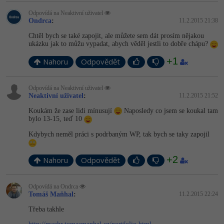
Odpovídá na Neaktivní uživatel
Ondrca
:
11.2.2015 21:38
Chtěl bych se také zapojit, ale můžete sem dát prosím nějakou
ukázku jak to můžu vypadat, abych věděl jestli to dobře chápu?
+1
Nahoru
Odpovědět
Odpovídá na Neaktivní uživatel
Neaktivní uživatel
:
11.2.2015 21:52
Koukám že zase lidi mínusují
Naposledy co jsem se koukal tam
bylo 13-15, teď 10
Kdybych neměl práci s podrbaným WP, tak bych se taky zapojil
+2
Nahoru
Odpovědět
Odpovídá na Ondrca
Tomáš Maňhal
:
11.2.2015 22:24
Třeba takhle