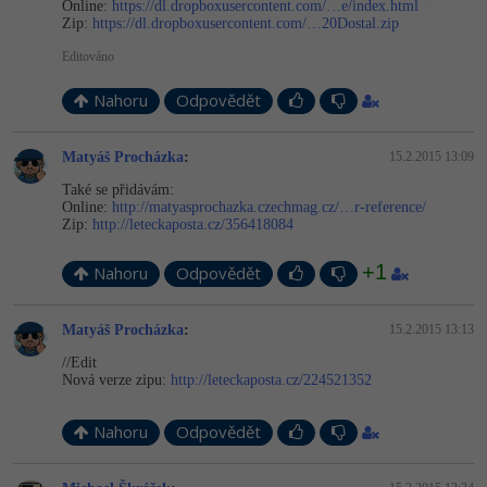
Online:
https://dl.dropboxusercontent.com/…e/index.html
Zip:
https://dl.dropboxusercontent.com/…20Dostal.zip
Editováno
Nahoru
Odpovědět
Matyáš Procházka
:
15.2.2015 13:09
Také se přidávám:
Online:
http://matyasprochazka.czechmag.cz/…r-reference/
Zip:
http://leteckaposta.cz/356418084
+1
Nahoru
Odpovědět
Matyáš Procházka
:
15.2.2015 13:13
//Edit
Nová verze zipu:
http://leteckaposta.cz/224521352
Nahoru
Odpovědět