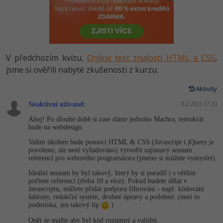
-80%
Vývojář mobilních aplikací
-80%
Python
Digitální gramotnost
Photoshop
HTML5, CSS3, Bootstrap, SEO
PHP
-80%
-30%
Specialista na AI a bigdata
-80%
JavaScript
Marketing
Adobe Illustrator
SQL a databáze
JavaScript
-80%
C# Game developer
-30%
PHP
V předchozím kvízu,
Online test znalostí HTML a CSS
,
WordPress
Adobe Lightroom
Testování a verzování
Python
jsme si ověřili nabyté zkušenosti z kurzu.
-80%
-30%
Webdesigner
-15%
C++
SEO
Adobe XD
UML a návrhové vzory
Aktivity
HTML / CSS
-80%
Tester
-25%
Swift
UX
Neaktivní uživatel
:
9.2.2015 17:33
Adobe InDesign
React
UML a návrhové vzory
Ahoj! Po dlouhé době si zase dáme jednoho Machra, tentokrát
-80%
Systémový administrátor
Kotlin
Business
bude na webdesign.
Adobe After Effects
Spring
MySQL/MariaDB
Vaším úkolem bude pomocí HTML & CSS (Javascript i jQuery je
-80%
-25%
Grafik / UX/UI návrhář
-80%
C
povoleno, ale není vyžadováno) vytvořit zajímavý seznam
Kryptoměny
Blender
ASP.NET MVC
referencí pro webového programátora (jméno si můžete vymyslet).
MS-SQL
-30%
3D grafik
VB.NET
Ideální seznam by byl takový, který by si poradil i s větším
Copywriting
Inkscape
počtem referencí (třeba 10 a více). Pokud budete dělat v
Django
SQLite
Javascriptu, můžete přidat podporu filtrování - např. kódování
-80%
Projektový manažer
-80%
SQL
šablony, redakční systém, drobné úpravy a podobné. (není to
MS Office
Fotografování
Best practices
podmínka, jen takový tip
)
-80%
Databázový analytik
Návrh SW
Opět se snažte aby byl kód rozumný a validní.
Google Dokumenty