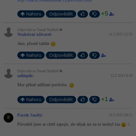
http://machr.tomasmanhal.cz/portfolio.html
+5
Nahoru
Odpovědět
Odpovídá na Tomáš Maňhal
Neaktivní uživatel
:
11.2.2015 22:53
Ano, přesně takhle
Nahoru
Odpovědět
Odpovídá na Tomáš Maňhal
sahlepik
:
12.2.2015 0:34
Moc pěkně udělané portfolio.
+1
Nahoru
Odpovědět
Patrik Smělý
:
14.2.2015 20:15
Původně jsem se chtěl zapojit, ale nějak mi na to nezbyl čas
:/.