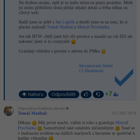
Na druhou stranu, opět je tu málo místa na popis projektu. Mohl
jsi místo přiblížení slona přidat nějaký detail a třeba odkaz na
cílový web.
Radil jsem se ještě s
Jan Lupčík
a shodli jsme se na tom, že si
placku zaslouží
Tomáš Maňhal
a
Matyáš Procházka
.
Jen tak BTW. chtěl jsem být zlý porotce a nasadit na vás IE6 ale
nakonec jsem si to rozmyslel
Gratuluji vítězům a prosím o adresu do PMka
Akceptované řešení
+5 Zkušeností
+7
Nahoru
Odpovědět
Odpovídá na Neaktivní uživatel
Tomáš Maňhal
:
15.2.2015 18:31
Děkuju
Můj první machr, vážím si toho a gratuluju
Matyáš
Procházka
Samozřejmě také ostatním zúčastněným
Snad se
v budoucnu uvidíme na dalších machrech a hecneme se společně k
lepším výkonům