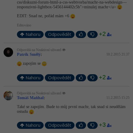
css/diskuzni-forum-html-a-css-webtvorba/machr-na-webdesign---
responzivni-lightbox-5456144402c5b­">minulej machr</a>
EDIT: Snad ne, pořád mám +6
Editováno
+2
Nahoru
Odpovědět
Odpovídá na Neaktivní uživatel
Patrik Smělý
:
10.2.2015 21:37
zapojím se
+2
Nahoru
Odpovědět
Odpovídá na Neaktivní uživatel
Tomáš Maňhal
:
11.2.2015 15:25
Také se zapojím. Bude to můj první machr, tak snad si neudělám
ostudu
+3
Nahoru
Odpovědět