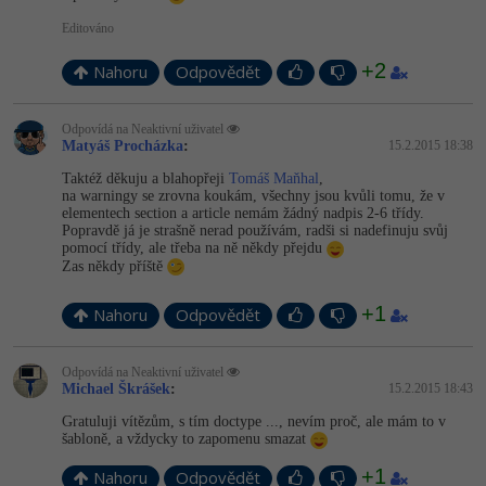
Editováno
+2
Nahoru
Odpovědět
Odpovídá na Neaktivní uživatel
Matyáš Procházka
:
15.2.2015 18:38
Taktéž děkuju a blahopřeji
Tomáš Maňhal
,
na warningy se zrovna koukám, všechny jsou kvůli tomu, že v
elementech section a article nemám žádný nadpis 2-6 třídy.
Popravdě já je strašně nerad používám, radši si nadefinuju svůj
pomocí třídy, ale třeba na ně někdy přejdu
Zas někdy příště
+1
Nahoru
Odpovědět
Odpovídá na Neaktivní uživatel
Michael Škrášek
:
15.2.2015 18:43
Gratuluji vítězům, s tím doctype ..., nevím proč, ale mám to v
šabloně, a vždycky to zapomenu smazat
+1
Nahoru
Odpovědět