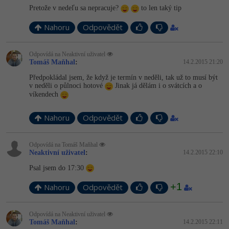
Pretože v nedeľu sa nepracuje?
to len taký tip
Nahoru
Odpovědět
Odpovídá na Neaktivní uživatel
Tomáš Maňhal
:
14.2.2015 21:20
Předpokládal jsem, že když je termín v neděli, tak už to musí být
v neděli o půlnoci hotové
Jinak já dělám i o svátcích a o
víkendech
Nahoru
Odpovědět
Odpovídá na Tomáš Maňhal
Neaktivní uživatel
:
14.2.2015 22:10
Psal jsem do 17:30
+1
Nahoru
Odpovědět
Odpovídá na Neaktivní uživatel
Tomáš Maňhal
:
14.2.2015 22:11