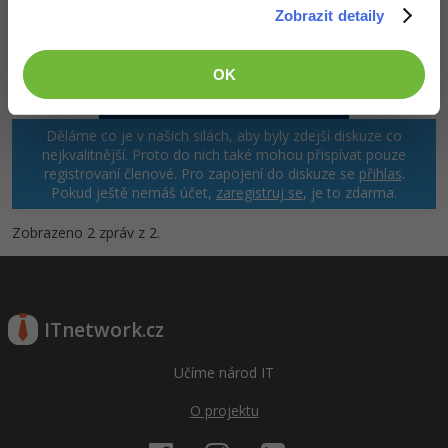
Zobrazit detaily
OK
Děláme co je v našich silách, aby byly zdejší diskuze co
nejkvalitnější. Proto do nich také mohou přispívat pouze
registrovaní členové. Pro zapojení do diskuze se
přihlas
.
Pokud ještě nemáš účet,
zaregistruj se
, je to zdarma.
Zobrazeno 2 zpráv z 2.
ITnetwork.cz
Učíme národ IT
O projektu