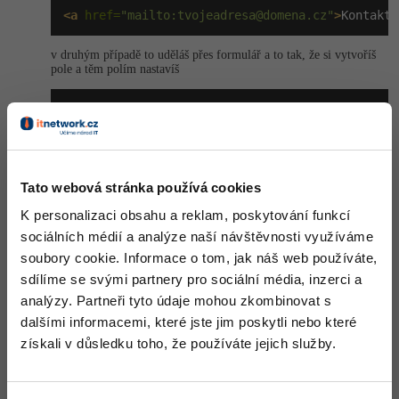
Video
<a
 href=
"mailto:
tvojeadresa@domena.cz
"
>
Kontaktu
-41%
Copywriter
Algoritmy
Time management
Ostatní
v druhým případě to uděláš přes formulář a to tak, že si vytvoříš
-10%
pole a těm polím nastavíš
WordPress specialista
Umělá inteligence (AI)
Windows
Fórum
value="to, co tam chceš, aby tam bylo napsaný"
SEO specialista
Pro děti
Linux
Příběhy absolventů
prostor pro text pak bude přes <textarea>
Více
Sítě
Blog
a do form action napíšeš mailto:tvojea­
dresa@domena.cz
Tato webová stránka používá cookies
Kariéra
Fórum
mám takovej dojem, že by se to dalo udělat i přes podmínku
Kybernetická bezpečnost
K personalizaci obsahu a reklam, poskytování funkcí
Pro firmy
sociálních médií a analýze naší návštěvnosti využíváme
+1
Nahoru
Odpovědět
Elektronický podpis
soubory cookie. Informace o tom, jak náš web používáte,
sdílíme se svými partnery pro sociální média, inzerci a
Fórum
analýzy. Partneři tyto údaje mohou zkombinovat s
dalšími informacemi, které jste jim poskytli nebo které
získali v důsledku toho, že používáte jejich služby.