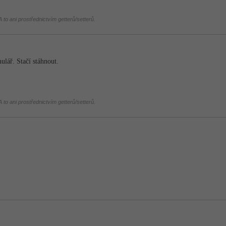
 to ani prostřednictvím getterů/setterů.
ulář. Stačí stáhnout.
 to ani prostřednictvím getterů/setterů.