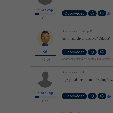
b.prokop
Odpovědět
Člen
Odpovídá na b.prokop
Asi ti tam chybí tlačítko "Odeslat".
+
Kit
Odpovědět
Vlastnosti objektů by neměly být veřejné. A
Tvůrce
Odpovídá na Kit
to je pravda neni tam , ale zkopíro
b.prokop
Odpovědět
Člen