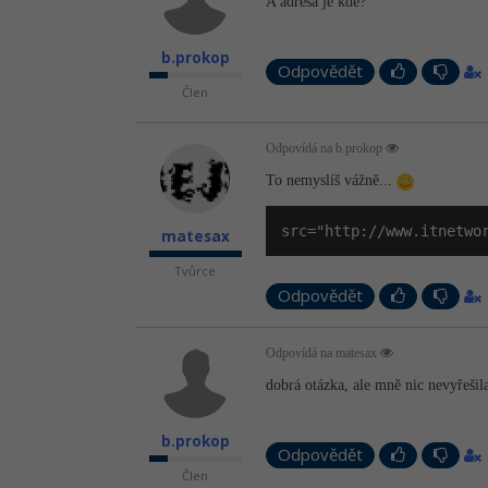
A adresa je kde?
b.prokop
Odpovědět
Člen
Odpovídá na b.prokop
To nemyslíš vážně...
src="http://www.itnetwo
matesax
Tvůrce
Odpovědět
Odpovídá na matesax
dobrá otázka, ale mně nic nevyřešil
b.prokop
Odpovědět
Člen