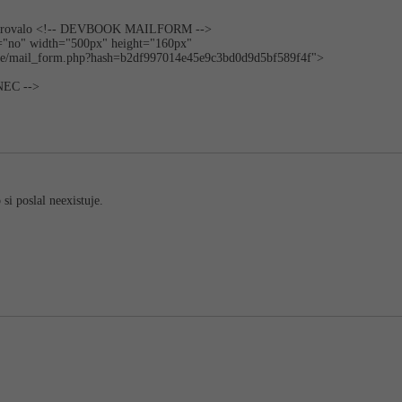
generovalo <!-- DEVBOOK MAILFORM -->
g="no" width="500px" height="160px"
vice/mail_for­m.php?hash=b2­df997014e45e9c3bd0d9d5bf­589f4f">
EC -->
si poslal neexistuje.