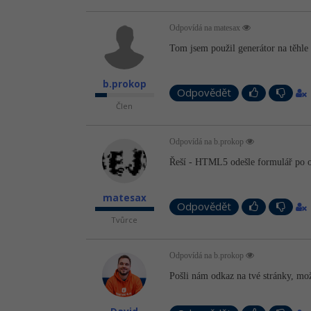
Odpovídá na matesax
Tom jsem použil generátor na těhle
b.prokop
Odpovědět
Člen
Odpovídá na b.prokop
Řeší - HTML5 odešle formulář po od
matesax
Odpovědět
Tvůrce
Odpovídá na b.prokop
Pošli nám odkaz na tvé stránky, mož