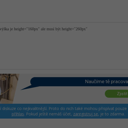
é výška je height="160px" ale musí být height="260px"
Naučíme tě pracova
Zjistit
ší diskuze co nejkvalitnější. Proto do nich také mohou přispívat pouze
přihlas
. Pokud ještě nemáš účet,
zaregistruj se
, je to zdarma.