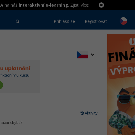
MA
na náš
interaktivní e-learning
.
Zjisti více:
Přihlásit se
Registrovat
Aktivity
de mám chybu?