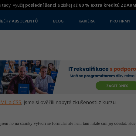
 tady. Využij
poslední šanci
a získej až
80 % extra kreditů ZDAR
ÍBĚHY ABSOLVENTŮ
BLOG
KARIÉRA
PRO FIRMY
HTML a CSS
, jsme si ověřili nabyté zkušenosti z kurzu.
 jsem ho na stránky vytvoří se formulář ale není tam nikde čím jej odeslat. K