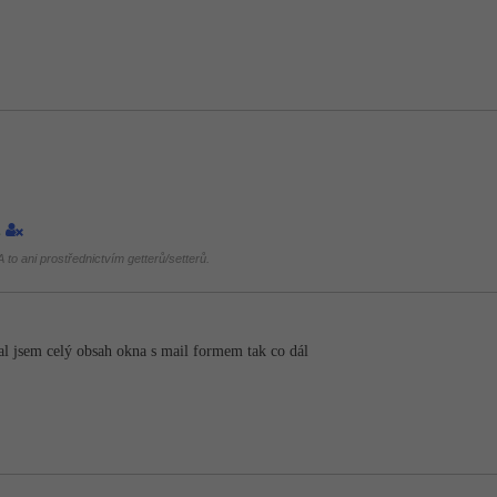
1
 to ani prostřednictvím getterů/setterů.
val jsem celý obsah okna s mail formem tak co dál