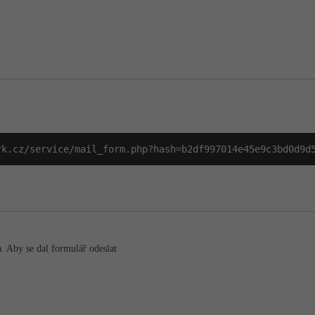
rk.cz/service/mail_form.php?hash=b2df997014e45e9c3bd0d9d
a. Aby se dal formulář odeslat