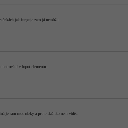
 stánkách jak funguje zato já nemůžu
entrování v input elementu...
ná je rám moc nízký a proto tlačítko není vidět.