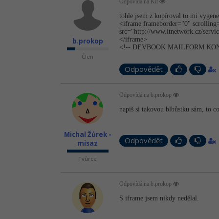
Odpovídá na Kit
tohle jsem z kopíroval to mi vy
<iframe frameborder="0" scrollin
src="http://w­ww.itnetwork.cz/ser­
</iframe>
b.prokop
<!-- DEVBOOK MAILFORM KON
Člen
Odpovědět
Odpovídá na b.prokop
napiš si takovou blbůstku sám, to co 
Michal Žůrek -
Odpovědět
misaz
Tvůrce
Odpovídá na b.prokop
S iframe jsem nikdy nedělal.