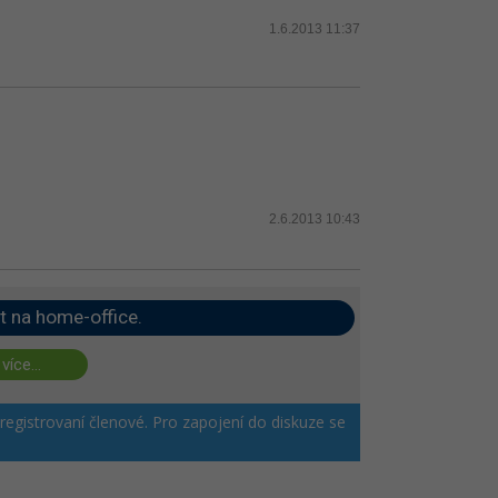
1.6.2013 11:37
2.6.2013 10:43
t na home-office.
 více...
 registrovaní členové. Pro zapojení do diskuze se