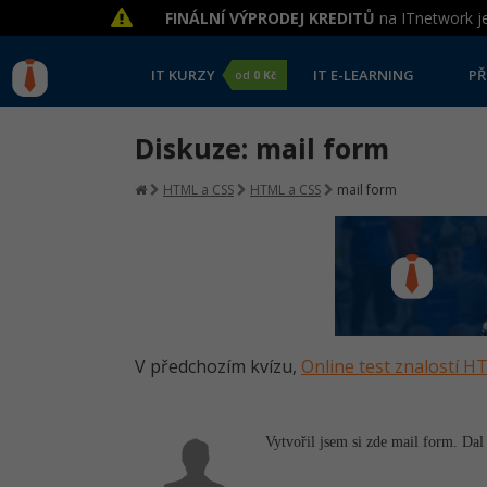
FINÁLNÍ VÝPRODEJ KREDITŮ
na ITnetwork je
IT KURZY
IT E-LEARNING
PŘ
od
0 Kč
Diskuze: mail form
HTML a CSS
HTML a CSS
mail form
V předchozím kvízu,
Online test znalostí 
Vytvořil jsem si zde mail form. Dal