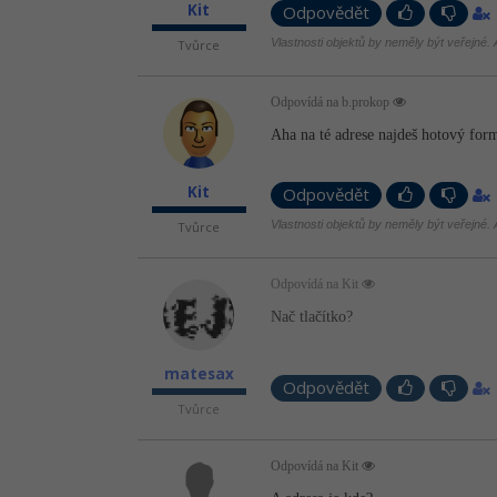
Kit
Odpovědět
Vlastnosti objektů by neměly být veřejné. A
Tvůrce
Odpovídá na b.prokop
Aha na té adrese najdeš hotový form
Kit
Odpovědět
Vlastnosti objektů by neměly být veřejné. A
Tvůrce
Odpovídá na Kit
Nač tlačítko?
matesax
Odpovědět
Tvůrce
Odpovídá na Kit