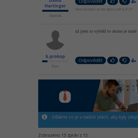
David
Odpovědět
Hartinger
New kid back on the block with a R.I.P
Vlastník
už jsem to vyřešil to okono je mal
b.prokop
Odpovědět
Člen
Děláme co je v našich silách, aby byly zdej
Zobrazeno 15 zpráv z 15.