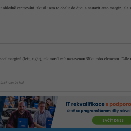
t ohledně centrování. zkusil jsem to obalit do divu a nastavit auto margin, ale st
cí marginů (left, right), tak musíš mít nastavenou šířku toho elementu. Dále 
 brick can be laid.