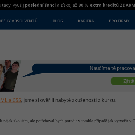
 tady. Využij
poslední šanci
a získej až
80 % extra kreditů ZDAR
ÍBĚHY ABSOLVENTŮ
BLOG
KARIÉRA
PRO FIRMY
Naučíme tě pracova
Zjistit
HTML a CSS
, jsme si ověřili nabyté zkušenosti z kurzu.
ak nějak zkouším, ale potřeboval bych poradit v tomhle případě jak vytvořit v