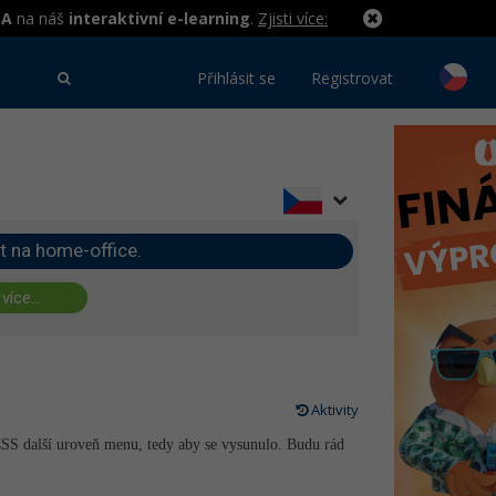
MA
na náš
interaktivní e-learning
.
Zjisti více:
Přihlásit se
Registrovat
t na home-office.
 více...
Aktivity
 CSS další uroveň menu, tedy aby se vysunulo. Budu rád