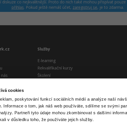
ší diskuze co nejkvalitnější. Proto do nich také mohou přispívat pouze
přihlas
. Pokud ještě nemáš účet,
zaregistruj se
, je to zdarma.
rk.cz
Služby
E-learning
tu
Rekvalifikační kurzy
 nás
Školení
Pro firmy
stému
ívá cookies
 podmínky
reklam, poskytování funkcí sociálních médií a analýze naší návš
 Informace o tom, jak náš web používáte, sdílíme se svými par
analýzy. Partneři tyto údaje mohou zkombinovat s dalšími informa
kali v důsledku toho, že používáte jejich služby.