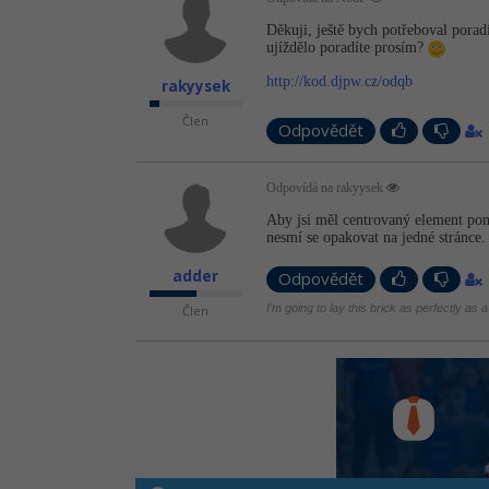
Děkuji, ještě bych potřeboval poradi
ujíždělo poradíte prosím?
http://kod.djpw.cz/odqb
rakyysek
Člen
Odpovědět
Odpovídá na rakyysek
Aby jsi měl centrovaný element pomo
nesmí se opakovat na jedné stránce.
adder
Odpovědět
I’m going to lay this brick as perfectly as a
Člen