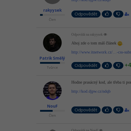
rakyysek
Odpovědět
Člen
Odpovídá na rakyysek
Ahoj zde o tom máš článek
.
http://www.itnetwork.cz/…-css-su
Patrik Smělý
+
Odpovědět
Tvůrce
Hodne prasácný kod, ale třeba ti 
http://kod.djpw.cz/ndqb
NouF
Odpovědět
Člen
Odpovídá na NouF