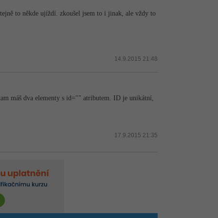
ejně to někde ujíždí. zkoušel jsem to i jinak, ale vždy to
14.9.2015 21:48
tam máš dva elementy s id="" atributem. ID je unikátní,
17.9.2015 21:35