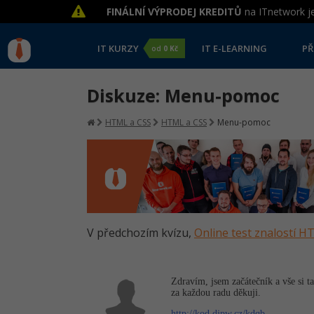
FINÁLNÍ VÝPRODEJ KREDITŮ
na ITnetwork je
IT KURZY
IT E-LEARNING
PŘ
od
0 Kč
Diskuze: Menu-pomoc
HTML a CSS
HTML a CSS
Menu-pomoc
V předchozím kvízu,
Online test znalostí 
Zdravím, jsem začátečník a vše si t
za každou radu děkuji.
http://kod.djpw.cz/kdqb