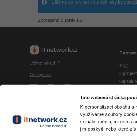
Děláme co je v našich silách, aby byly zdej
Zobrazeno 5 zpráv z 5.
ITnetwork.cz
ITnetwo
Učíme národ IT
Blog
O projek
O projektu
Napsali o
Reklama
Vývoj sy
Tato webová stránka použ
Provozní
K personalizaci obsahu a 
RSS
využíváme soubory cookie.
Kontakt
sociální média, inzerci a 
jim poskytli nebo které zís