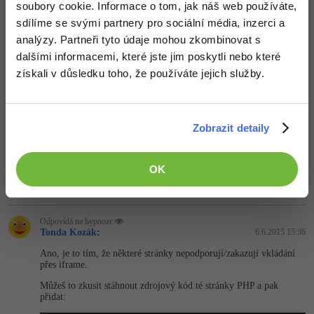
soubory cookie. Informace o tom, jak náš web používáte,
sdílíme se svými partnery pro sociální média, inzerci a
Odpovídá na Michal Šmahel
analýzy. Partneři tyto údaje mohou zkombinovat s
hypnozc
:
5.6.2015 22:28
dalšími informacemi, které jste jim poskytli nebo které
To je jen překlep... nejede to ani s uzavřeným tagem
získali v důsledku toho, že používáte jejich služby.
Nahoru
Odpovědět
Odpovídá na hypnozc
Zobrazit detaily
Michal Šmahel
:
5.6.2015 22:29
Seznam ti funguje??
OK
Nahoru
Odpovědět
Odpovídá na hypnozc
Tonda Kozák
:
6.6.2015 15:36
Ano, je to tím, že některé stránky nepodporují/za­kazují vkládání
přes iframe.
Můžeš to zkusit stáhnout zdrojový kód té stránky PHP a pak
přidat: