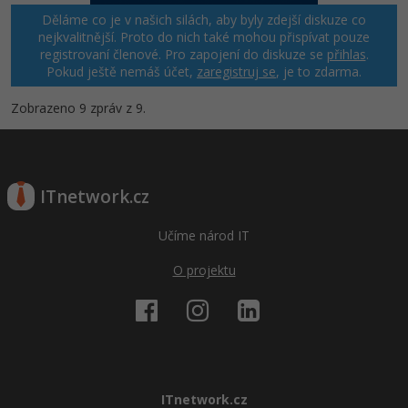
Děláme co je v našich silách, aby byly zdejší diskuze co
nejkvalitnější. Proto do nich také mohou přispívat pouze
registrovaní členové. Pro zapojení do diskuze se
přihlas
.
Pokud ještě nemáš účet,
zaregistruj se
, je to zdarma.
Zobrazeno 9 zpráv z 9.
ITnetwork.cz
Učíme národ IT
O projektu
ITnetwork.cz