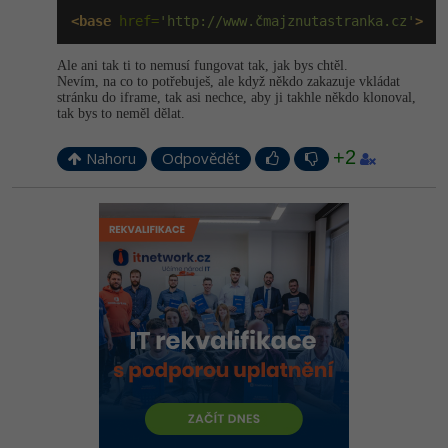
<base
 href=
'http://www.čmajznutastranka.cz'
>
Ale ani tak ti to nemusí fungovat tak, jak bys chtěl.
Nevím, na co to potřebuješ, ale když někdo zakazuje vkládat
stránku do iframe, tak asi nechce, aby ji takhle někdo klonoval,
tak bys to neměl dělat.
+2
Nahoru
Odpovědět