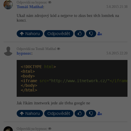
Video
Odpovídá na hypnozc
Tomáš Maňhal
:
5.6.2015 21:38
-41%
Copywriter
Algoritmy
Time management
Ostatní
Ukaž nám zdrojový kód a nejprve to zkus bez těch lomítek na
konci.
-10%
WordPress specialista
Umělá inteligence (AI)
Windows
Fórum
Nahoru
Odpovědět
SEO specialista
Pro děti
Linux
Příběhy absolventů
Odpovídá na Tomáš Maňhal
Více
hypnozc
Sítě
:
5.6.2015 22:20
Blog
Kariéra
Fórum
<!DOCTYPE
 html
>
Kybernetická bezpečnost
<html>
<body>
Pro firmy
<iframe
 src=
"http://www.itnetwork.cz/"
</iframe
>
Elektronický podpis
</body>
</html>
Fórum
Jak říkám itnetwork jede ale třeba google ne
Nahoru
Odpovědět
Odpovídá na hypnozc