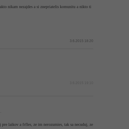
takto nikam nezajdes a si znepriatelis komunitu a nikto ti
3.6.2015 18:20
3.6.2015 19:10
.
j pre laikov a frfles, ze im nerozumies, tak sa necuduj, ze