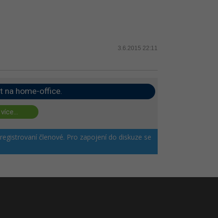
3.6.2015 22:11
t na home-office.
 více...
 registrovaní členové. Pro zapojení do diskuze se