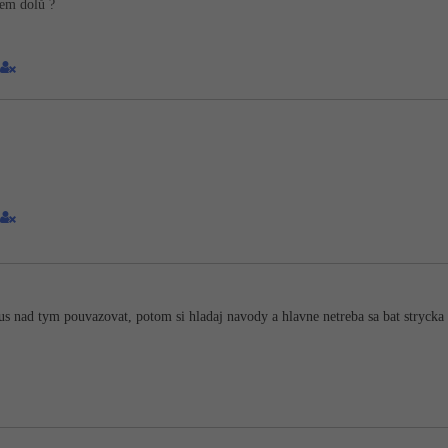
rem dolů ?
skus nad tym pouvazovat, potom si hladaj navody a hlavne netreba sa bat strycka