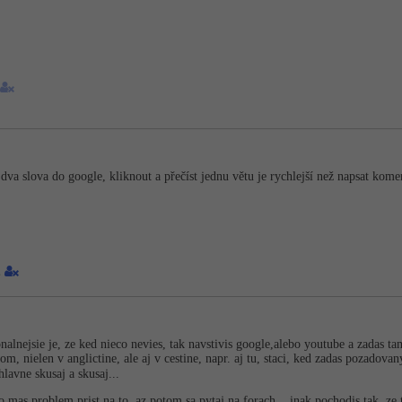
 dva slova do google, kliknout a přečíst jednu větu je rychlejší než napsat komen
2
onalnejsie je, ze ked nieco nevies, tak navstivis google,alebo youtube a zadas ta
om, nielen v anglictine, ale aj v cestine, napr. aj tu, staci, ked zadas pozado
 hlavne skusaj a skusaj...
o mas problem prist na to, az potom sa pytaj na forach... inak pochodis tak, ze 