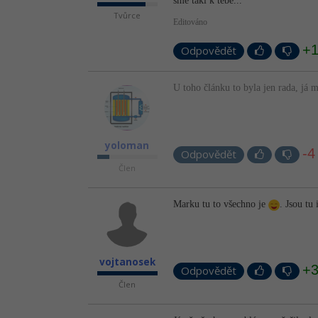
sme taki k tebe...
Tvůrce
Editováno
+
Odpovědět
U toho článku to byla jen rada, já 
yoloman
-4
Odpovědět
Člen
Marku tu to všechno je
. Jsou tu
vojtanosek
+
Odpovědět
Člen