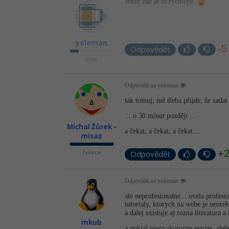
Jenže zde je to rychlejší.
yoloman
-5
Odpovědět
Člen
Odpovídá na yoloman
tak trénuj, mě třeba přijde, že zadat
... o 30 minut později ...
Michal Žůrek -
a čekat, a čekat, a čekat....
misaz
+
Tvůrce
Odpovědět
Odpovídá na yoloman
ale neprofesionalne... ovela profesi
tutorialy, ktorych na webe je neurek
a dalej existuje aj rozna literatura a
mkub
a pokial nieco skutocne nevies, aleb