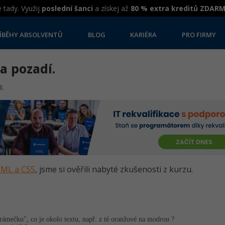
 tady. Využij
poslední šanci
a získej až
80 % extra kreditů ZDAR
ÍBĚHY ABSOLVENTŮ
BLOG
KARIÉRA
PRO FIRMY
a pozadí.
í.
HTML a CSS
, jsme si ověřili nabyté zkušenosti z kurzu.
ámečku", co je okolo textu, např. z té oranžové na modrou ?