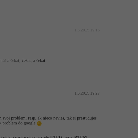
1.6.2015 19:15
tář a čekat, čekat, a čekat.
1.6.2015 19:27
m svoj problem, resp. ak nieco nevies, tak si prestudujes
vany problem do google
ti niekto napise nieco v style
UTFG
, resp.
RTFM