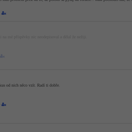
2
a mé příspěvky nic neodepisoval a dělal že nežiji.
kus od nich něco vzít. Radí ti dobře.
4