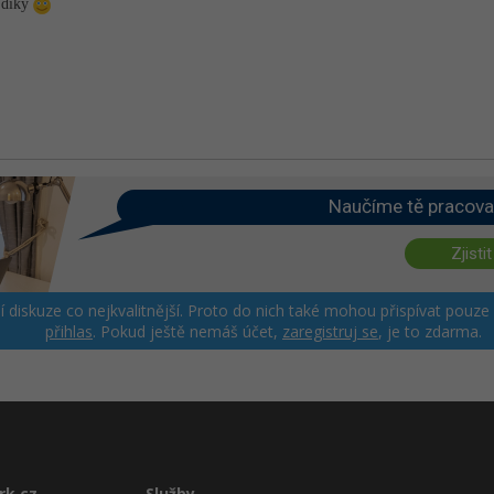
e díky
Naučíme tě pracova
Zjistit
ší diskuze co nejkvalitnější. Proto do nich také mohou přispívat pouze
přihlas
. Pokud ještě nemáš účet,
zaregistruj se
, je to zdarma.
rk.cz
Služby