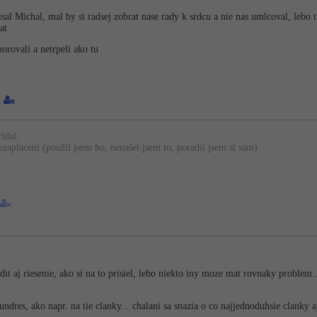
pisal Michal, mal by si radsej zobrat nase rady k srdcu a nie nas umlcoval, lebo 
at
orovali a netrpeli ako tu
1
ídal.
ezaplacení (použil jsem ho, nenašel jsem to, poradil jsem si sám)
odit aj riesenie, ako si na to prisiel, lebo niekto iny moze mat rovnaky problem..
undres, ako napr. na tie clanky... chalani sa snazia o co najjednoduhsie clanky a