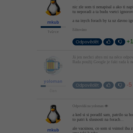
nic zle som ti nenapisal a ako ti na
tu neporadi a ta budu vsetci ignorov
a na inych forach by ta uz davno ign
mkub
Editováno
Tvůrce
+
Odpovědět
Já jen nechci abys mi na něco odpov
Rada použij Google je fakt rada k n
yoloman
-5
Odpovědět
Člen
Odpovídá na yoloman
a ked si si poradil sam, patrilo sa h
to patri k slusnosti na forach...
ale vacsinou, co som si vsimol iba z
mkub