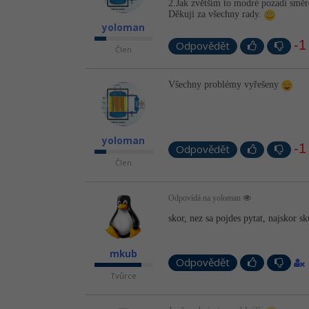
2.Jak zvětším to modré pozadí smě
Děkuji za všechny rady.
yoloman
-1
Odpovědět
Člen
Všechny problémy vyřešeny
yoloman
-1
Odpovědět
Člen
Odpovídá na yoloman
skor, nez sa pojdes pytat, najskor 
mkub
Odpovědět
Tvůrce