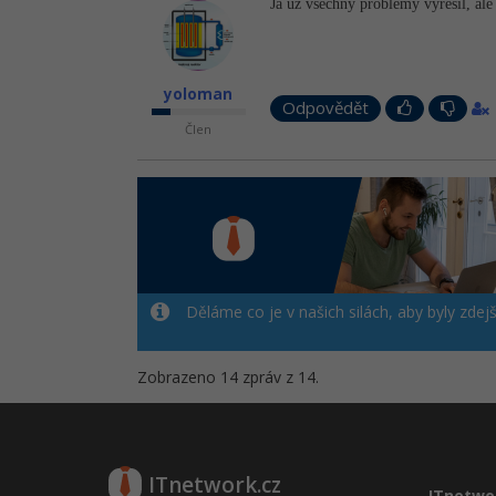
Já už všechny problémy vyřešil, al
yoloman
Odpovědět
Člen
Děláme co je v našich silách, aby byly zdej
Zobrazeno 14 zpráv z 14.
ITnetwork.cz
ITnetwo