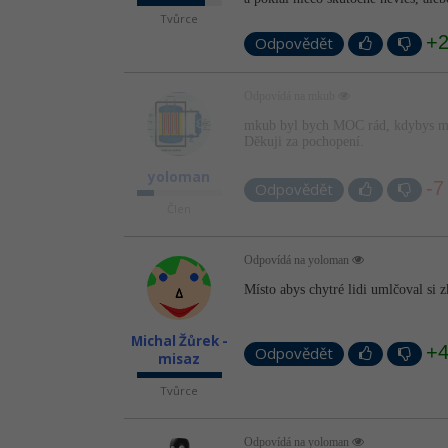
Tvůrce
+
Odpovědět
Odpovídá na mkub
mkub byl bych MOC rád, kdybys mi n
Děkuji za pochopení.
yoloman
-7
Odpovědět
Člen
Odpovídá na yoloman
Místo abys chytré lidi umlčoval si z
Michal Žůrek -
+
Odpovědět
misaz
Tvůrce
Odpovídá na yoloman