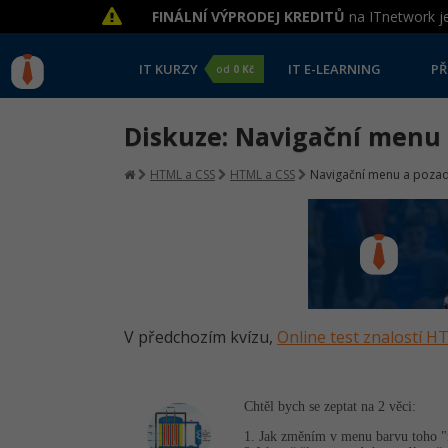
FINÁLNÍ VÝPRODEJ KREDITŮ
na ITnetwork je
IT KURZY
IT E-LEARNING
PŘ
od
0 Kč
Diskuze: Navigační menu 
HTML a CSS
HTML a CSS
Navigační menu a pozad
V předchozím kvízu,
Online test znalostí 
Chtěl bych se zeptat na 2 věci:
1. Jak změním v menu barvu toho "r