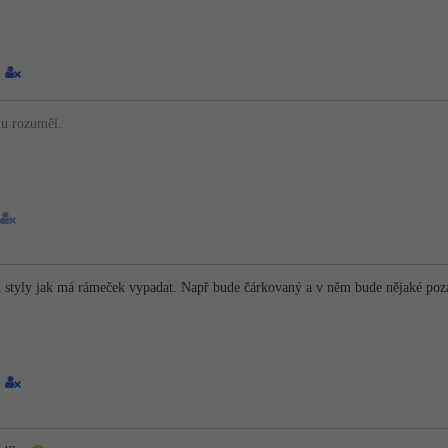
1
mu rozuměl.
 i styly jak má rámeček vypadat. Např bude čárkovaný a v něm bude nějaké poz
3