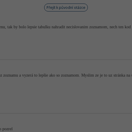
Přejít k původní otázce
nu, tak by bolo lepsie tabulku nahradit necislovanim zoznamom, nech ten kod n
ez zoznamu a vyzerá to lepšie ako so zoznamom. Myslim ze je to uz stránka na 
o pozrel