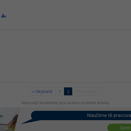
1
« Nejstarší
1
2
Nejnovější »
Nejnovější komentáře jsou na konci poslední stránky.
Naučíme tě pracova
Zjistit