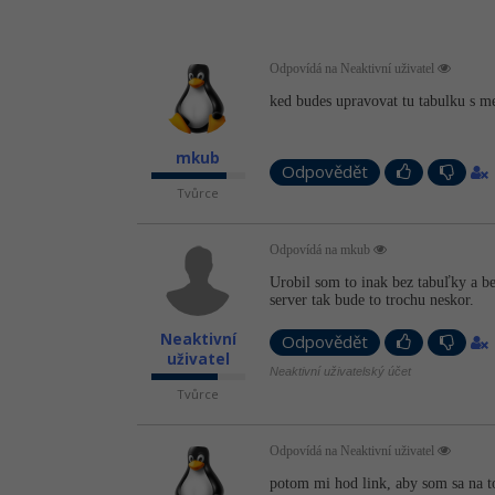
Odpovídá na Neaktivní uživatel
ked budes upravovat tu tabulku s me
mkub
Odpovědět
Tvůrce
Odpovídá na mkub
Urobil som to inak bez tabuľky a b
server tak bude to trochu neskor.
Neaktivní
Odpovědět
uživatel
Neaktivní uživatelský účet
Tvůrce
Odpovídá na Neaktivní uživatel
potom mi hod link, aby som sa na t