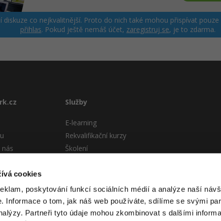
ší diskuze co nejkvalitnější. Proto do nich také mohou přispívat pouze
přihlas
. Pokud ještě nemáš účet,
zaregistruj se
, je to zdarma.
rk.cz
Služby
E-learning
tu
Rekvalifikační kurzy
 nás
Školení
Pro firmy
stému
ívá cookies
 podmínky
reklam, poskytování funkcí sociálních médií a analýze naší návš
 Informace o tom, jak náš web používáte, sdílíme se svými par
analýzy. Partneři tyto údaje mohou zkombinovat s dalšími informa