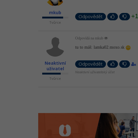
mkub
+
Odpovědět
Tvůrce
Odpovídá na mkub
tu to máš: lamka02.moxo.sk
Neaktivní
Odpovědět
uživatel
Neaktivní uživatelský účet
Tvůrce