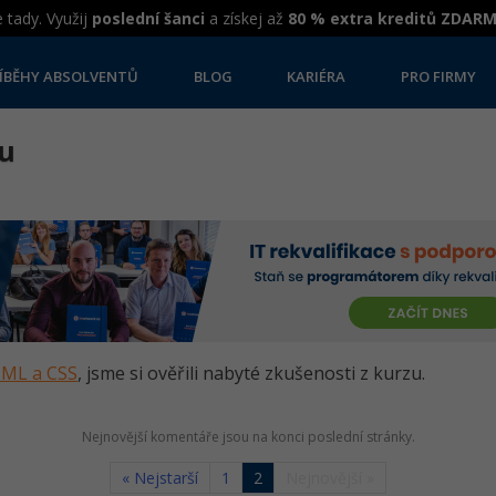
 tady. Využij
poslední šanci
a získej až
80 % extra kreditů ZDAR
ÍBĚHY ABSOLVENTŮ
BLOG
KARIÉRA
PRO FIRMY
nu
HTML a CSS
, jsme si ověřili nabyté zkušenosti z kurzu.
Nejnovější komentáře jsou na konci poslední stránky.
« Nejstarší
1
2
Nejnovější »