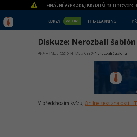
FINÁLNÍ VÝPRODEJ KREDITŮ
na ITnetwork je
IT KURZY
IT E-LEARNING
PŘ
od
0 Kč
Diskuze: Nerozbalí šabló
HTML a CSS
HTML a CSS
Nerozbalí šablónu
V předchozím kvízu,
Online test znalostí 