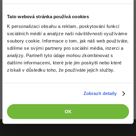
Video
-41%
Copywriter
Algoritmy
Time management
Ostatní
Tato webová stránka používá cookies
-10%
WordPress specialista
Umělá inteligence (AI)
K personalizaci obsahu a reklam, poskytování funkcí
Windows
Fórum
sociálních médií a analýze naší návštěvnosti využíváme
SEO specialista
Pro děti
soubory cookie. Informace o tom, jak náš web používáte,
Linux
Příběhy absolventů
sdílíme se svými partnery pro sociální média, inzerci a
Více
analýzy. Partneři tyto údaje mohou zkombinovat s
Sítě
Blog
dalšími informacemi, které jste jim poskytli nebo které
Kariéra
Fórum
získali v důsledku toho, že používáte jejich služby.
Kybernetická bezpečnost
Pro firmy
Děláme co je v našich silách, aby byly zdejší diskuze co
Elektronický podpis
nejkvalitnější. Proto do nich také mohou přispívat pouze
Zobrazit detaily
registrovaní členové. Pro zapojení do diskuze se
přihlas
.
Fórum
Pokud ještě nemáš účet,
zaregistruj se
, je to zdarma.
OK
Zobrazeno 2 zpráv z 2.