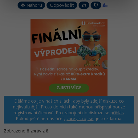
Nahoru
Odpovědět
Děláme co je v našich silách, aby byly zdejší diskuze co
nejkvalitnější. Proto do nich také mohou přispívat pouze
registrovaní členové. Pro zapojení do diskuze se
přihlas
.
Pokud ještě nemáš účet,
zaregistruj se
, je to zdarma.
Zobrazeno 8 zpráv z 8.