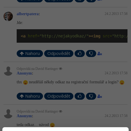
Video
-41%
Copywriter
Algoritmy
Time management
Ostatní
albertpatera
:
24.2.2013 17:58
-10%
Jde:
WordPress specialista
Umělá inteligence (AI)
Windows
Fórum
<a
 href=
"http://nejakyodkaz/"
><img
 src=
"http://
SEO specialista
Pro děti
Linux
Příběhy absolventů
Více
Nahoru
Sítě
Odpovědět
Blog
Kariéra
Fórum
Kybernetická bezpečnost
Odpovídá na David Hartinger
Anonym
:
24.2.2013 17:58
Pro firmy
Elektronický podpis
thx
neuděláš někdy odkaz na registrační formulář a login?
Fórum
Nahoru
Odpovědět
Odpovídá na David Hartinger
Anonym
:
24.2.2013 17:58
teda odkaz... návod