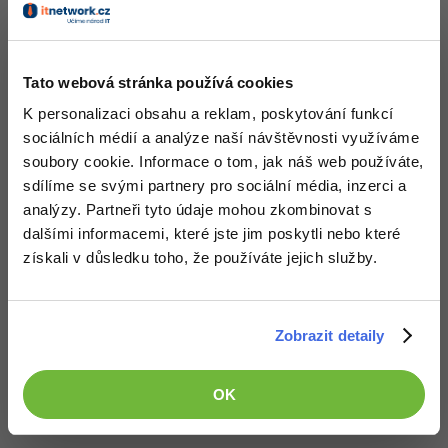
Nahoru
Odpovědět
Odpovídá na David Hartinger
Tato webová stránka používá cookies
albertpatera
:
24.2.2013 17:59
K personalizaci obsahu a reklam, poskytování funkcí
byl si rychlejší
sociálních médií a analýze naší návštěvnosti využíváme
soubory cookie. Informace o tom, jak náš web používáte,
Nahoru
Odpovědět
sdílíme se svými partnery pro sociální média, inzerci a
analýzy. Partneři tyto údaje mohou zkombinovat s
Odpovídá na Anonym
dalšími informacemi, které jste jim poskytli nebo které
albertpatera
:
24.2.2013 18:02
získali v důsledku toho, že používáte jejich služby.
hele umíš z databází..musíš totiž umět z databází
Nahoru
Odpovědět
Zobrazit detaily
Odpovídá na albertpatera
Anonym
:
24.2.2013 18:07
OK
jžš děkuju za radu xD