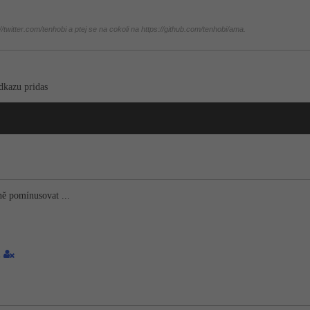
twitter.com/tenhobi a ptej se na cokoli na https://github.com/tenhobi/ama.
odkazu pridas
ě pomínusovat ...
2