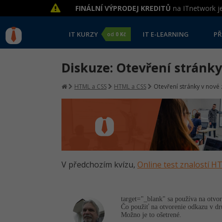
FINÁLNÍ VÝPRODEJ KREDITŮ
na ITnetwork je
IT KURZY
IT E-LEARNING
PŘ
od
0 Kč
Diskuze: Otevření stránky
HTML a CSS
HTML a CSS
Otevření stránky v nové
V předchozím kvízu,
Online test znalostí 
target="_blank" sa používa na otvo
Čo použiť na otvorenie odkazu v dru
Možno je to ošetrené.