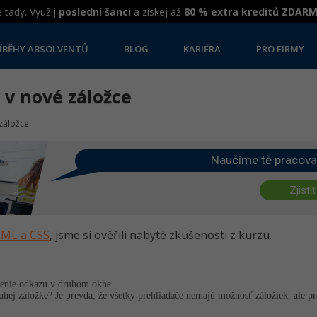
 tady. Využij
poslední šanci
a získej až
80 % extra kreditů ZDAR
ÍBĚHY ABSOLVENTŮ
BLOG
KARIÉRA
PRO FIRMY
 v nové záložce
 záložce
Naučíme tě pracova
Zjistit
HTML a CSS
, jsme si ověřili nabyté zkušenosti z kurzu.
renie odkazu v druhom okne.
hej záložke? Je prevda, že všetky prehliadače nemajú možnosť záložiek, ale p