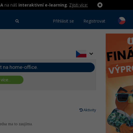
MA
na náš
interaktivní e-learning
.
Zjisti více:
Přihlásit se
Registrovat
t na home-office.
 více...
Aktivity
redsa ma to zaujíma.