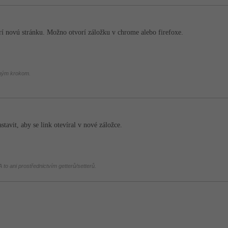
í novú stránku. Možno otvorí záložku v chrome alebo firefoxe.
chým krokom.
stavit, aby se link otevíral v nové záložce.
 to ani prostřednictvím getterů/setterů.