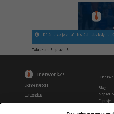
Děláme co je v našich silách, aby byly zdej
Zobrazeno 8 zpráv z 8.
ITnetwork.cz
ITnetwo
Učíme národ IT
Blog
Napsali o
O projektu
O projek
Reklama
Vývoj sy
Tato webová stránka použ