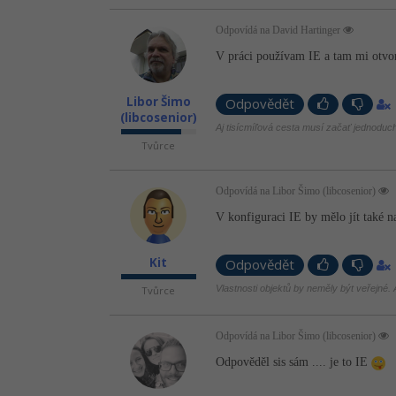
Odpovídá na David Hartinger
V práci používam IE a tam mi otvor
Libor Šimo
Odpovědět
(libcosenior)
Aj tisícmíľová cesta musí začať jednodu
Tvůrce
Odpovídá na Libor Šimo (libcosenior)
V konfiguraci IE by mělo jít také na
Kit
Odpovědět
Vlastnosti objektů by neměly být veřejné. A
Tvůrce
Odpovídá na Libor Šimo (libcosenior)
Odpověděl sis sám .... je to IE