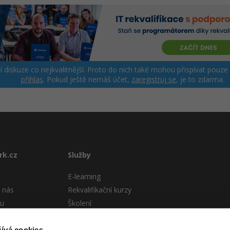
ší diskuze co nejkvalitnější. Proto do nich také mohou přispívat pouze
přihlas
. Pokud ještě nemáš účet,
zaregistruj se
, je to zdarma.
rk.cz
Služby
E-learning
 nás
Rekvalifikační kurzy
tu
Školení
Pro firmy
stému
ívá cookies