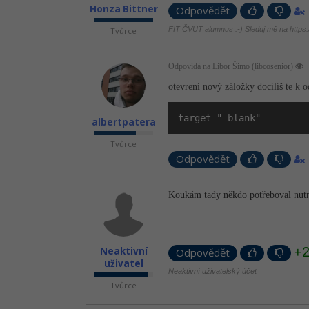
Honza Bittner
Odpovědět
FIT ČVUT alumnus :-) Sleduj mě na https://
Tvůrce
Odpovídá na Libor Šimo (libcosenior)
otevreni nový záložky docílíš te k 
target="_blank"
albertpatera
Tvůrce
Odpovědět
Koukám tady někdo potřeboval nutn
+
Neaktivní
Odpovědět
uživatel
Neaktivní uživatelský účet
Tvůrce