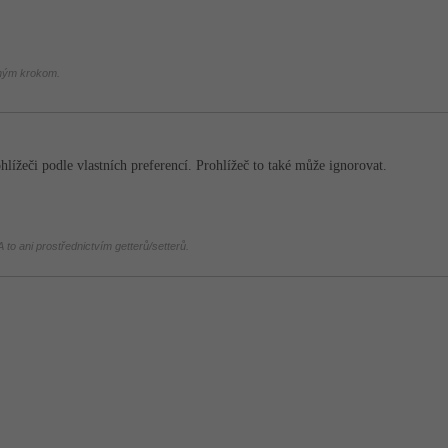
chým krokom.
hlížeči podle vlastních preferencí. Prohlížeč to také může ignorovat.
 to ani prostřednictvím getterů/setterů.