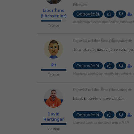
Editováno
Libor Šimo
Odpovědět
(libcosenior)
Aj tisícmíľová cesta musí začať jednodu
Tvůrce
Odpovídá na Libor Šimo (libcosenior)
To si uživatel nastavuje ve svém pro
Kit
Odpovědět
Vlastnosti objektů by neměly být veřejné. A
Tvůrce
Odpovídá na Libor Šimo (libcosenior)
Blank ti otevře v nové záložce.
David
Odpovědět
Hartinger
New kid back on the block with a R.I.P
Vlastník