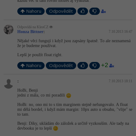
každú vec si tam rovno môžeš aj vyskúšať.
Nahoru
Odpovědět
Odpovídá na KleoCZ
Honza Bittner
:
7.10.2013 16:47
Nějaké věci fungují i když jsou zapsány špatně. To ale neznamená
že je budeme používat.
Lepší je použít float:right.
+2
Nahoru
Odpovědět
:
7.10.2013 18:11
HoBi, Benji
jedni z mála, co mi poradili
HoBi: no, ono mi to s tím marginem stejně nefungovalo. A float
mi dělá bordel, i když mám margin: 10px auto u obsahu, "vlije" se
to tam.
Benji: Díky, ukládám do záložek a určitě vyzkouším. Ale tady na
devbooku je to lepší