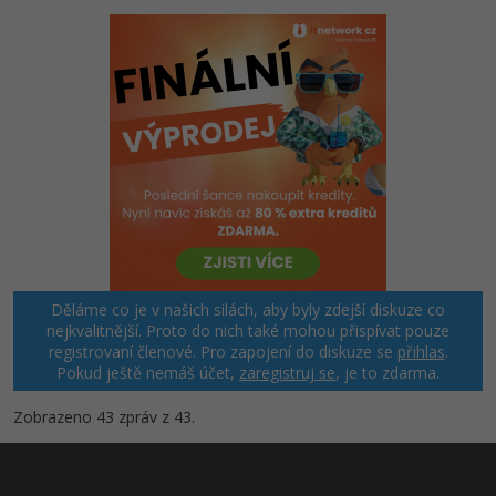
Děláme co je v našich silách, aby byly zdejší diskuze co
nejkvalitnější. Proto do nich také mohou přispívat pouze
registrovaní členové. Pro zapojení do diskuze se
přihlas
.
Pokud ještě nemáš účet,
zaregistruj se
, je to zdarma.
Zobrazeno 43 zpráv z 43.