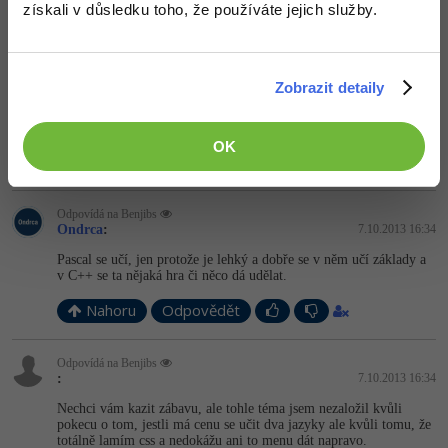
Odpovídá na Ondrca
získali v důsledku toho, že používáte jejich služby.
Benjibs
:
7.10.2013 16:31
Aj keď v ňom niečo robíš, stále sa tým učíš.
Každopádne, neviem si predstaviť učiť sa len jeden jazyk naraz, a
Zobrazit detaily
až sa ho po pár rokoch naučíš, prejsť na ďalší
Už len škola ma
teraz núti učiť sa Pascal a C++,
nehovoriac o tom, čo robím doma.
OK
Nahoru
Odpovědět
Odpovídá na Benjibs
Ondrca
:
7.10.2013 16:34
Pascal se učí, jen protože je lehký a dobře se v něm učí základy a
v C++ se ta nějaká hra či něco dá udělat.
Nahoru
Odpovědět
Odpovídá na Benjibs
:
7.10.2013 16:34
Nechci vám kazit zábavu, ale tohle téma jsem nezaložil kvůli
pokecu o tom, jestli má cenu se učit dva jazyky ale kvůli tomu, že
totálně lamím css a nedokážu ani to menu dát napravo.