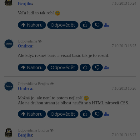
Benjibs
:
7.10.2013 16:24
Veľa ludí to tak robí
Nahoru
Odpovědět
Odpovídá na
Ondrca
:
7.10.2013 16:25
Ale když řekneš basic a visual basic tak je to rozdíl.
Nahoru
Odpovědět
Odpovídá na Benjibs
Ondrca
:
7.10.2013 16:26
Možná jo, ale není to potom nejlepší
.
Ale na druhou stranu je blbost neučit se s HTML zároveň CSS.
Nahoru
Odpovědět
Odpovídá na Ondrca
Benjibs
:
7.10.2013 16:27