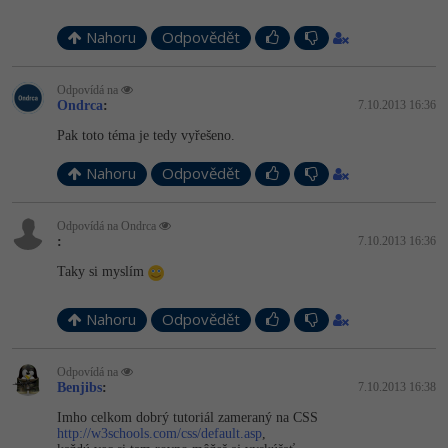
Nahoru
Odpovědět
Odpovídá na
Ondrca
:
7.10.2013 16:36
Pak toto téma je tedy vyřešeno.
Nahoru
Odpovědět
Odpovídá na Ondrca
:
7.10.2013 16:36
Taky si myslím
Nahoru
Odpovědět
Odpovídá na
Benjibs
:
7.10.2013 16:38
Imho celkom dobrý tutoriál zameraný na CSS
http://w3schools.com/css/default.asp
,