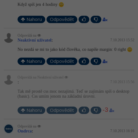
Když spíš jen 4 hodiny
Nahoru
Odpovědět
Odpovídá na
Neaktivní uživatel
:
7.10.2013 15:52
No nezdá se mi to jako kód člověka, co napíše margin: 0 right
Nahoru
Odpovědět
Odpovídá na Neaktivní uživatel
:
7.10.2013 15:56
Tak mě prostě css moc nezajímá. Teď se zajímám spíš o desktop
(basic). Css umím jenom na základní úrovni.
-3
Nahoru
Odpovědět
Odpovídá na
Ondrca
:
7.10.2013 16:16