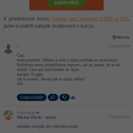
-80%
Vývojář mobilních aplikací
-80%
Python
Digitální gramotnost
Photoshop
HTML5, CSS3, Bootstrap, SEO
PHP
-80%
-30%
Specialista na AI a bigdata
V předchozím kvízu,
Online test znalostí HTML a CSS
,
-80%
JavaScript
Marketing
Adobe Illustrator
SQL a databáze
jsme si ověřili nabyté zkušenosti z kurzu.
JavaScript
-80%
C# Game developer
-30%
PHP
WordPress
Adobe Lightroom
Aktivity
Testování a verzování
Python
-80%
-30%
Webdesigner
-15%
:
C++
7.10.2013 6:39
SEO
Adobe XD
UML a návrhové vzory
HTML / CSS
Čau,
-80%
Tester
mám problém. Dělám si web a mám problém se stylováním.
-25%
Swift
UX
Adobe InDesign
Potřebuju menu přimáčknout napravo, ale ne jenom, že se mi
React
UML a návrhové vzory
nedaří. Ono ani když hodím do stylu
-80%
Systémový administrátor
margin: 0 right;
Kotlin
Business
Adobe After Effects
tak to nejede. Nevíte jak to mám udělat?
Spring
MySQL/MariaDB
Dík
-80%
-25%
Grafik / UX/UI návrhář
-80%
C
Kryptoměny
Blender
ASP.NET MVC
MS-SQL
Odpovědět
-30%
3D grafik
VB.NET
Copywriting
Inkscape
Django
SQLite
Odpovídá na
-80%
Projektový manažer
-80%
SQL
Michal Žůrek - misaz
MS Office
:
7.10.2013 6:42
Fotografování
Best practices
nemáme zdroják ani věšteckou kouli.
-80%
Databázový analytik
Návrh SW
Google Dokumenty