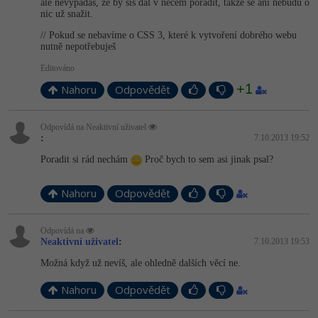
ale nevypadáš, že by sis dal v něčem poradit, takže se ani nebudu o
nic už snažit.
// Pokud se nebavíme o CSS 3, které k vytvoření dobrého webu
nutně nepotřebuješ
Editováno
+1
Nahoru
Odpovědět
Odpovídá na Neaktivní uživatel
:
7.10.2013 19:52
Poradit si rád nechám
Proč bych to sem asi jinak psal?
Nahoru
Odpovědět
Odpovídá na
Neaktivní uživatel
:
7.10.2013 19:53
Možná když už nevíš, ale ohledně dalších věcí ne.
Nahoru
Odpovědět