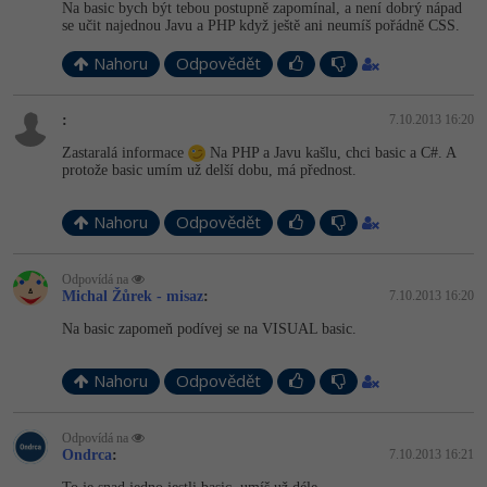
Na basic bych být tebou postupně zapomínal, a není dobrý nápad
se učit najednou Javu a PHP když ještě ani neumíš pořádně CSS.
Nahoru
Odpovědět
:
7.10.2013 16:20
Zastaralá informace
Na PHP a Javu kašlu, chci basic a C#. A
protože basic umím už delší dobu, má přednost.
Nahoru
Odpovědět
Odpovídá na
Michal Žůrek - misaz
:
7.10.2013 16:20
Na basic zapomeň podívej se na VISUAL basic.
Nahoru
Odpovědět
Odpovídá na
Ondrca
:
7.10.2013 16:21