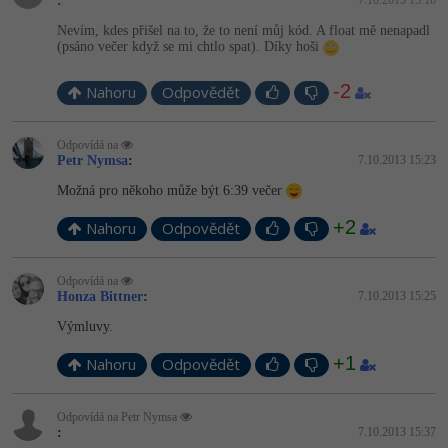
:
Nevím, kdes přišel na to, že to není můj kód. A float mě nenapadl
(psáno večer když se mi chtlo spat). Díky hoši
-2
Nahoru
Odpovědět
Odpovídá na
Petr Nymsa
:
7.10.2013 15:23
Možná pro někoho může být 6:39 večer
+2
Nahoru
Odpovědět
Odpovídá na
Honza Bittner
:
7.10.2013 15:25
Výmluvy.
+1
Nahoru
Odpovědět
Odpovídá na Petr Nymsa
:
7.10.2013 15:37