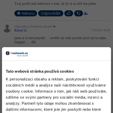
Tvoj profil tiež nehovorí o tom, že by si sa učil len jeden.
Nahoru
Odpovědět
Odpovídá na Neaktivní uživatel
KleoCZ
:
7.10.2013 16:28
jsem si to nevymyslel ... osvětli mi tedy prosím proč mi to takto
funguje .... dík
http://scratchpad.io/…al-wish-5048
Nahoru
Odpovědět
Tato webová stránka používá cookies
Odpovídá na Benjibs
Ondrca
:
7.10.2013 16:29
K personalizaci obsahu a reklam, poskytování funkcí
HTML a CSS + JS se už neučím, batch není moc smysluplný a už
sociálních médií a analýze naší návštěvnosti využíváme
se v něm taky neučím, GameMaker zanedbávám, Javu se učím a
soubory cookie. Informace o tom, jak náš web používáte,
JQuery mi nefunguje.
sdílíme se svými partnery pro sociální média, inzerci a
Nahoru
Odpovědět
analýzy. Partneři tyto údaje mohou zkombinovat s
dalšími informacemi, které jste jim poskytli nebo které