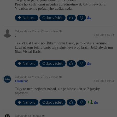
To je snad jedno jestli basic, umíš už déle.
Přece ho kvůli tomu nebudeš upřednostňovat, C# ti nevytknu.
V basicu se nic pořádnýho udělat nedá.
Nahoru
Odpovědět
Odpovídá na Michal Žůrek - misaz
:
7.10.2013 16:23
Tak VIsual Basic no. Říkám tomu Basic, je to kratší a většinou,
když někom řeknu basic tak stejně neví o co kráčí. Ještě abych mu
říkal Visual Basic.
Nahoru
Odpovědět
Odpovídá na Michal Žůrek - misaz
Ondrca
:
7.10.2013 16:24
Taky to není nejhorší nápad, ale je blbost učit se 2 jazyky
najednou.
+1
Nahoru
Odpovědět
Odpovídá na Ondrca