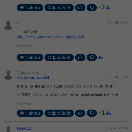
Video
+2
Nahoru
Odpovědět
-41%
Copywriter
Algoritmy
Time management
Ostatní
-10%
:
7.10.2013 6:47
WordPress specialista
Umělá inteligence (AI)
Windows
Fórum
Tu máš style.
http://www.itnetwork.cz/dev-lighter/223
SEO specialista
Pro děti
Linux
Příběhy absolventů
Editováno
Více
Sítě
Blog
Nahoru
Odpovědět
Kariéra
Fórum
Kybernetická bezpečnost
Odpovídá na
Pro firmy
Neaktivní uživatel
:
7.10.2013 7:54
Elektronický podpis
Kde jsi na
margin: 0 right
přišel? což takhle zkusit float?
// EDIT: Jak tak na to koukám, tak to stejně nebude tvůj kód.
Fórum
Editováno
+1
Nahoru
Odpovědět
KleoCZ
:
7.10.2013 12:02