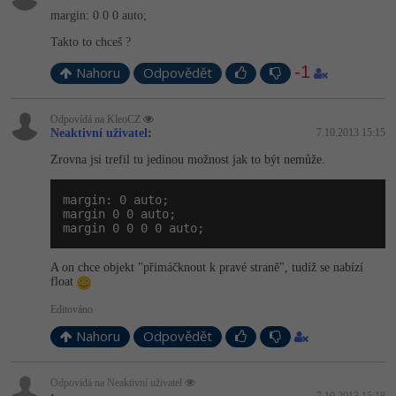
margin: 0 0 0 auto;
Takto to chceš ?
-1
Nahoru
Odpovědět
Odpovídá na KleoCZ
Neaktivní uživatel
:
7.10.2013 15:15
Zrovna jsi trefil tu jedinou možnost jak to být nemůže.
margin: 0 auto;

margin 0 0 auto;

margin 0 0 0 0 auto;
A on chce objekt "přimáčknout k pravé straně", tudíž se nabízí
float
Editováno
Nahoru
Odpovědět
Odpovídá na Neaktivní uživatel
7.10.2013 15:18