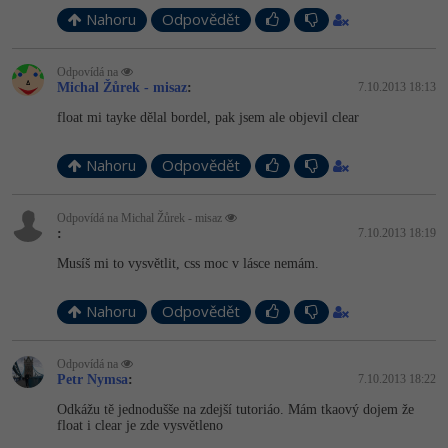
Nahoru
Odpovědět
Odpovídá na
Michal Žůrek - misaz
:
7.10.2013 18:13
float mi tayke dělal bordel, pak jsem ale objevil clear
Nahoru
Odpovědět
Odpovídá na Michal Žůrek - misaz
:
7.10.2013 18:19
Musíš mi to vysvětlit, css moc v lásce nemám.
Nahoru
Odpovědět
Odpovídá na
Petr Nymsa
:
7.10.2013 18:22
Odkážu tě jednodušše na zdejší tutoriáo. Mám tkaový dojem že
float i clear je zde vysvětleno