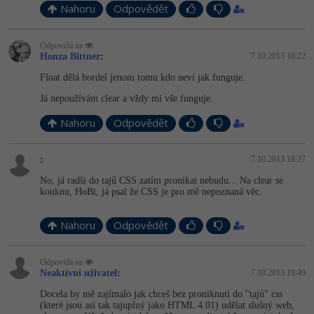
Nahoru
Odpovědět
Odpovídá na
Honza Bittner
:
7.10.2013 18:22
Float dělá bordel jenom tomu kdo neví jak funguje.
Já nepoužívám clear a vždy mi vše funguje.
Nahoru
Odpovědět
:
7.10.2013 18:27
No, já radši do tajů CSS zatím pronikat nebudu... Na clear se
kouknu, HoBi, já psal že CSS je pro mě nepoznaná věc.
Nahoru
Odpovědět
Odpovídá na
Neaktivní uživatel
:
7.10.2013 19:49
Docela by mě zajímalo jak chceš bez proniknutí do "tajů" css
(které jsou asi tak tajuplný jako HTML 4.01) udělat slušný web,