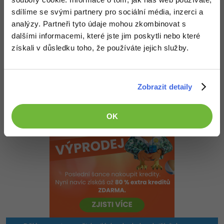
}

sdílíme se svými partnery pro sociální média, inzerci a
@media only screen and (max-width: 960px)

analýzy. Partneři tyto údaje mohou zkombinovat s
{

dalšími informacemi, které jste jim poskytli nebo které
  body { ... pro mensi nez 960px ... }

}
získali v důsledku toho, že používáte jejich služby.
+1
Nahoru
Odpovědět
Zobrazit detaily
OK