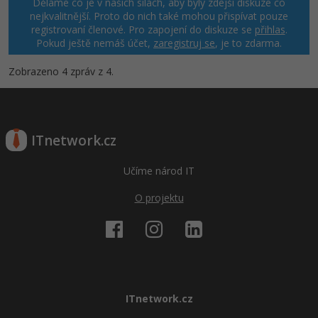
Děláme co je v našich silách, aby byly zdejší diskuze co
nejkvalitnější. Proto do nich také mohou přispívat pouze
registrovaní členové. Pro zapojení do diskuze se
přihlas
.
Pokud ještě nemáš účet,
zaregistruj se
, je to zdarma.
Zobrazeno 4 zpráv z 4.
ITnetwork.cz
Učíme národ IT
O projektu
ITnetwork.cz