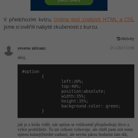
-80%
Vývojář mobilních aplikací
-80%
Python
Digitální gramotnost
Photoshop
HTML5, CSS3, Bootstrap, SEO
PHP
-80%
-30%
Specialista na AI a bigdata
V předchozím kvízu,
Online test znalostí HTML a CSS
,
-80%
JavaScript
Marketing
Adobe Illustrator
SQL a databáze
jsme si ověřili nabyté zkušenosti z kurzu.
JavaScript
-80%
C# Game developer
-30%
PHP
WordPress
Adobe Lightroom
Aktivity
Testování a verzování
Python
-80%
-30%
Webdesigner
-15%
reverse nitram:
C++
21.4.2013 12:00
SEO
Adobe XD
UML a návrhové vzory
HTML / CSS
ahoj,
-80%
Tester
-25%
Swift
UX
Adobe InDesign
React
UML a návrhové vzory
#option

-80%
Systémový administrátor
        {

Kotlin
Business
Adobe After Effects
                left:20%;

Spring
MySQL/MariaDB
                top:40%;

-80%
-25%
Grafik / UX/UI návrhář
                position:absolute;

-80%
C
Kryptoměny
Blender
                width:35%;

ASP.NET MVC
MS-SQL
                height:35%;

-30%
3D grafik
                background-color: green;

VB.NET
Copywriting
Inkscape
        }
Django
SQLite
-80%
Projektový manažer
-80%
SQL
MS Office
Fotografování
jak je z kódu vidět, tak option se velikostně přizpůsobuje šírce a
Best practices
výšce prohlížeče. To mi celkem vyhovuje, ale chtěl jsem mít tento
-80%
Databázový analytik
option kulatý(border-radius), ale nevím jakou hodnotu tam dát,
Návrh SW
Google Dokumenty