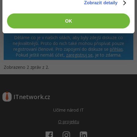
Zobrazit detaily
OK
Děláme co je v našich silách, aby byly zdejší diskuze co
nejkvalitnější. Proto do nich také mohou přispívat pouze
registrovaní členové. Pro zapojení do diskuze se
přihlas
.
Pokud ještě nemáš účet,
zaregistruj se
, je to zdarma.
Zobrazeno 2 zpráv z 2.
ITnetwork.cz
Učíme národ IT
O projektu