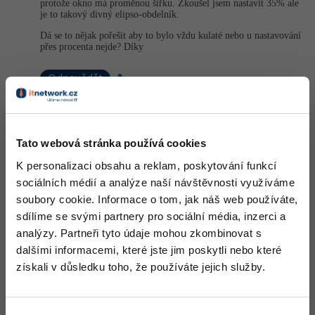
Video
protože okno má proměnou šířku. Zkoušel jsem nastavit 35% ale
je to takový divný elipso-obdelník.
-41%
Copywriter
Algoritmy
Time management
Ostatní
Dá se to nějak pořešit aby to bylo vždu kulaté nebo u nastavování
přes procenta nejde? Díky
-10%
WordPress specialista
Umělá inteligence (AI)
Windows
Fórum
Odpovědět
SEO specialista
Pro děti
Linux
Příběhy absolventů
Odpovídá na
Neaktivní uživatel
Více
:
27.4.2013 18:59
Sítě
Blog
Tato webová stránka používá cookies
Ne, čistě přes CSS to nepůjde. Budeš musit zvážit použití JS nebo
Kariéra
nastavit pevnou šířku.
Fórum
Kybernetická bezpečnost
K personalizaci obsahu a reklam, poskytování funkcí
+1
sociálních médií a analýze naší návštěvnosti využíváme
Nahoru
Odpovědět
Pro firmy
Elektronický podpis
soubory cookie. Informace o tom, jak náš web používáte,
sdílíme se svými partnery pro sociální média, inzerci a
Fórum
analýzy. Partneři tyto údaje mohou zkombinovat s
dalšími informacemi, které jste jim poskytli nebo které
získali v důsledku toho, že používáte jejich služby.