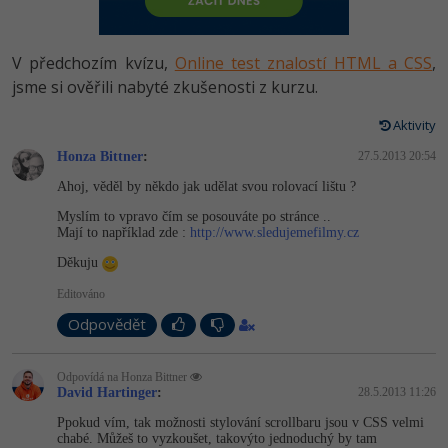
-80%
Vývojář mobilních aplikací
-80%
Python
Digitální gramotnost
Photoshop
HTML5, CSS3, Bootstrap, SEO
PHP
-80%
-30%
Specialista na AI a bigdata
V předchozím kvízu,
Online test znalostí HTML a CSS
,
-80%
JavaScript
Marketing
Adobe Illustrator
SQL a databáze
jsme si ověřili nabyté zkušenosti z kurzu.
JavaScript
-80%
C# Game developer
-30%
PHP
WordPress
Adobe Lightroom
Aktivity
Testování a verzování
Python
-80%
-30%
Webdesigner
-15%
Honza Bittner
C++
:
27.5.2013 20:54
SEO
Adobe XD
UML a návrhové vzory
HTML / CSS
Ahoj, věděl by někdo jak udělat svou rolovací lištu ?
-80%
Tester
-25%
Swift
UX
Adobe InDesign
Myslím to vpravo čím se posouváte po stránce ..
React
UML a návrhové vzory
Mají to například zde :
http://www.sledujemefilmy.cz
-80%
Systémový administrátor
Kotlin
Business
Adobe After Effects
Děkuju
Spring
MySQL/MariaDB
-80%
-25%
Grafik / UX/UI návrhář
Editováno
-80%
C
Kryptoměny
Blender
ASP.NET MVC
MS-SQL
Odpovědět
-30%
3D grafik
VB.NET
Copywriting
Inkscape
Django
SQLite
Odpovídá na Honza Bittner
-80%
Projektový manažer
-80%
SQL
David Hartinger
:
28.5.2013 11:26
MS Office
Fotografování
Best practices
Ppokud vím, tak možnosti stylování scrollbaru jsou v CSS velmi
-80%
Databázový analytik
chabé. Můžeš to vyzkoušet, takovýto jednoduchý by tam
Návrh SW
Google Dokumenty