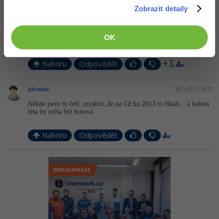
Zobrazit detaily
Odpovídá na niveses
Neaktivní uživatel
:
28.5.2013 15:47
OK
Fakt? Výborně, to celkem mění můj názor na Operu
+1
Nahoru
Odpovědět
niveses
:
28.5.2013 16:31
Někde jsem to četl, myslím, že na CESu 2013 to říkali... a kolem
léta by měla být hotová
Nahoru
Odpovědět