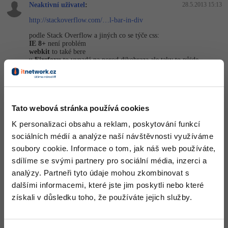
Neaktivní uživatel
:
28.5.2013 15:13
http://stackoverflow.com/…l-bar-in-div
podle Stack Overflow a jiných co se týče css:
IE 8+
není problém
webkit
to také bere
u
Firefoxu
to vypadá na porod dikobraza ale taky to půjde
a Operu jsem nenašel, Opera mi přijde že se (nejen)poslední dobou
snaží taky dělat co nejvíce problémů ...
JS
tady něco hotového
http://manos.malihu.gr/…nt-scroller/
Tato webová stránka používá cookies
nebo
http://jqueryui.com/slider/
K personalizaci obsahu a reklam, poskytování funkcí
Editováno
sociálních médií a analýze naší návštěvnosti využíváme
+2
Nahoru
Odpovědět
soubory cookie. Informace o tom, jak náš web používáte,
sdílíme se svými partnery pro sociální média, inzerci a
Odpovídá na Neaktivní uživatel
analýzy. Partneři tyto údaje mohou zkombinovat s
niveses
:
28.5.2013 15:43
dalšími informacemi, které jste jim poskytli nebo které
Tak Opera přechází na Webkit, takže už nebude dělat problémy
získali v důsledku toho, že používáte jejich služby.
Editováno
Nahoru
Odpovědět