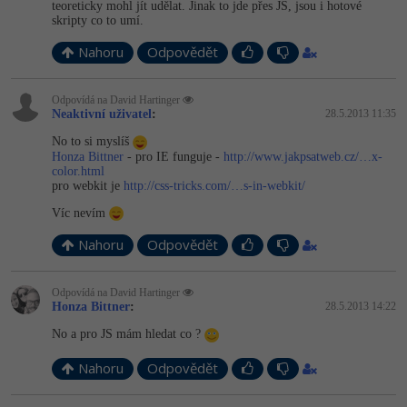
Video
teoreticky mohl jít udělat. Jinak to jde přes JS, jsou i hotové
skripty co to umí.
-41%
Copywriter
Algoritmy
Time management
Ostatní
Nahoru
Odpovědět
-10%
WordPress specialista
Umělá inteligence (AI)
Windows
Fórum
Odpovídá na David Hartinger
Neaktivní uživatel
:
28.5.2013 11:35
SEO specialista
Pro děti
Linux
Příběhy absolventů
No to si myslíš
Honza Bittner
- pro IE funguje -
http://www.jakpsatweb.cz/…x-
Více
Sítě
Blog
color.html
pro webkit je
http://css-tricks.com/…s-in-webkit/
Kariéra
Fórum
Kybernetická bezpečnost
Víc nevím
Pro firmy
Nahoru
Odpovědět
Elektronický podpis
Odpovídá na David Hartinger
Fórum
Honza Bittner
:
28.5.2013 14:22
No a pro JS mám hledat co ?
Nahoru
Odpovědět