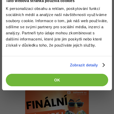
Tato webová stránka používá cookies
Tento kód uložíte do samostatného souboru a vložíte do stránky
K personalizaci obsahu a reklam, poskytování funkcí
pomocí
sociálních médií a analýze naší návštěvnosti využíváme
soubory cookie. Informace o tom, jak náš web používáte,
<link
 rel=
"stylesheet"
 type=
"text/css"
 href=
"so
sdílíme se svými partnery pro sociální média, inzerci a
analýzy. Partneři tyto údaje mohou zkombinovat s
nebo interně mezi tagy
<style></style>
dalšími informacemi, které jste jim poskytli nebo které
To vše mezi tagy <head></head>
získali v důsledku toho, že používáte jejich služby.
Blíže vysvětlené pojmy a používání HTML a CSS naleznete
například zde:
http://www.itnetwork.cz/index.php?…
A určitě se podrobně podívejte na další návody ze sekce HTML a
CSS
Zobrazit detaily
http://www.itnetwork.cz/index.php?…
Nahoru
Odpovědět
OK