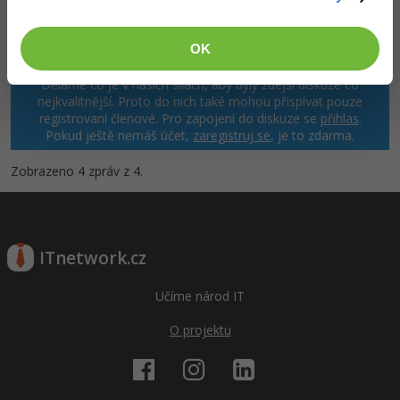
OK
Děláme co je v našich silách, aby byly zdejší diskuze co
nejkvalitnější. Proto do nich také mohou přispívat pouze
registrovaní členové. Pro zapojení do diskuze se
přihlas
.
Pokud ještě nemáš účet,
zaregistruj se
, je to zdarma.
Zobrazeno 4 zpráv z 4.
ITnetwork.cz
Učíme národ IT
O projektu