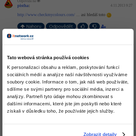
Video
Odpovídá na
pistha
:
4.11.2013 9:27
-41%
Copywriter
Algoritmy
Time management
Ostatní
http://www.checkmycolours.com/
... asi hledáš toto
-10%
WordPress specialista
Umělá inteligence (AI)
Nahoru
Odpovědět
Windows
Fórum
SEO specialista
Pro děti
Linux
Odpovídá na pistha
Příběhy absolventů
papa:
4.11.2013 11:24
Více
Sítě
Blog
Díky moc.
Tato webová stránka používá cookies
K personalizaci obsahu a reklam, poskytování funkcí
Kariéra
Fórum
Kybernetická bezpečnost
Nahoru
Odpovědět
sociálních médií a analýze naší návštěvnosti využíváme
Pro firmy
soubory cookie. Informace o tom, jak náš web používáte,
Elektronický podpis
sdílíme se svými partnery pro sociální média, inzerci a
analýzy. Partneři tyto údaje mohou zkombinovat s
Fórum
dalšími informacemi, které jste jim poskytli nebo které
získali v důsledku toho, že používáte jejich služby.
Zobrazit detaily