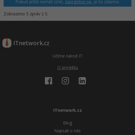
Pokud ještě nemáš účet,
zaregistruj se
, je to zdarma.
Zobrazeno 5 zpráv z 5.
ITnetwork.cz
Učíme národ IT
O projektu
ITnetwork.cz
Blog
Napsali o nás