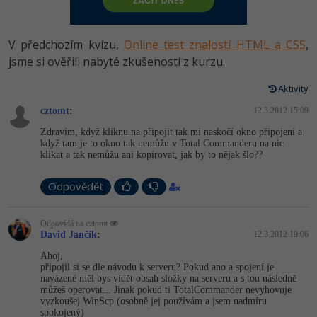
-80%
Vývojář mobilních aplikací
-80%
Python
Digitální gramotnost
Photoshop
HTML5, CSS3, Bootstrap, SEO
PHP
-80%
-30%
Specialista na AI a bigdata
V předchozím kvízu,
Online test znalostí HTML a CSS
,
-80%
JavaScript
Marketing
Adobe Illustrator
SQL a databáze
jsme si ověřili nabyté zkušenosti z kurzu.
JavaScript
-80%
C# Game developer
-30%
PHP
WordPress
Adobe Lightroom
Aktivity
Testování a verzování
Python
-80%
-30%
Webdesigner
-15%
cztomt
:
C++
12.3.2012 15:09
SEO
Adobe XD
UML a návrhové vzory
HTML / CSS
Zdravím, když kliknu na připojit tak mi naskočí okno připojení a
-80%
Tester
když tam je to okno tak nemůžu v Total Commanderu na nic
-25%
Swift
UX
Adobe InDesign
klikat a tak nemůžu ani kopírovat, jak by to nějak šlo??
React
UML a návrhové vzory
-80%
Systémový administrátor
Kotlin
Business
Adobe After Effects
Odpovědět
Spring
MySQL/MariaDB
-80%
-25%
Grafik / UX/UI návrhář
-80%
C
Kryptoměny
Blender
Odpovídá na cztomt
ASP.NET MVC
MS-SQL
David Jančík
:
12.3.2012 19:06
-30%
3D grafik
VB.NET
Copywriting
Inkscape
Ahoj,
Django
SQLite
připojil si se dle návodu k serveru? Pokud ano a spojení je
-80%
Projektový manažer
-80%
SQL
navázené měl bys vidět obsah složky na serveru a s tou následně
MS Office
Fotografování
můžeš operovat... Jinak pokud ti TotalCommander nevyhovuje
Best practices
vyzkoušej WinScp (osobně jej používám a jsem nadmíru
-80%
Databázový analytik
Návrh SW
spokojený)
Google Dokumenty