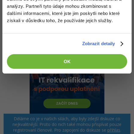
Ako sa pripajas v Total comanderi tak musis odskrtnut policko
analýzy. Partneři tyto údaje mohou zkombinovat s
prihlasit sa anonymne (e-mail ako heslo) lebo bude sa pripajat cez
dalšími informacemi, které jste jim poskytli nebo které
ten email a nepôjde ti to takze to policko nesmies mat zaskrtnute.
získali v důsledku toho, že používáte jejich služby.
Nahoru
Odpovědět
Zobrazit detaily
OK
Děláme co je v našich silách, aby byly zdejší diskuze co
nejkvalitnější. Proto do nich také mohou přispívat pouze
registrovaní členové. Pro zapojení do diskuze se
přihlas
.