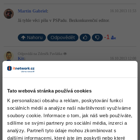
Martin Gabriel
:
16.10.2013 11:53
Já tyhle věci píšu v PSPadu. Bezkonkurenční editor.
-1
Nahoru
Odpovědět
Odpovídá na Zdeněk Pavlátka
Kit
:
16.10.2013 12:08
Nejlepším editorem je Vim. Má podporu pro cca 500
programovacích jazyků a slušnou komunitu, která poskytuje
ohromné množství vylepšení a maker.
-1
Nahoru
Odpovědět
Tato webová stránka používá cookies
K personalizaci obsahu a reklam, poskytování funkcí
Odpovídá na vodacek
sociálních médií a analýze naší návštěvnosti využíváme
Zdeněk Pavlátka
:
16.10.2013 16:35
soubory cookie. Informace o tom, jak náš web používáte,
Chci editor, který bude zvýrazňovat kódy (kód je přehlednější a
sdílíme se svými partnery pro sociální média, inzerci a
dají se v něm snáze hledat chyby) a který bude snadný na
ovládání.
analýzy. Partneři tyto údaje mohou zkombinovat s
dalšími informacemi, které jste jim poskytli nebo které