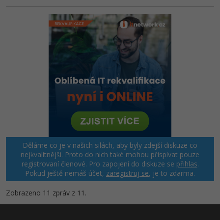
Děláme co je v našich silách, aby byly zdejší diskuze co
nejkvalitnější. Proto do nich také mohou přispívat pouze
registrovaní členové. Pro zapojení do diskuze se
přihlas
.
Pokud ještě nemáš účet,
zaregistruj se
, je to zdarma.
Zobrazeno 11 zpráv z 11.