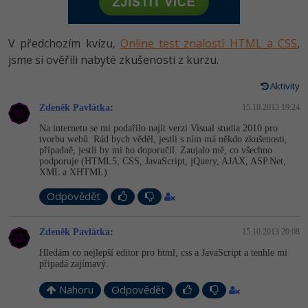
-80%
Vývojář mobilních aplikací
-80%
Python
Digitální gramotnost
Photoshop
HTML5, CSS3, Bootstrap, SEO
PHP
-80%
-30%
Specialista na AI a bigdata
V předchozím kvízu,
Online test znalostí HTML a CSS
,
-80%
JavaScript
Marketing
Adobe Illustrator
SQL a databáze
jsme si ověřili nabyté zkušenosti z kurzu.
JavaScript
-80%
C# Game developer
-30%
PHP
WordPress
Adobe Lightroom
Aktivity
Testování a verzování
Python
-80%
-30%
Webdesigner
-15%
Zdeněk Pavlátka
C++
:
15.10.2013 19:24
SEO
Adobe XD
UML a návrhové vzory
HTML / CSS
Na internetu se mi podařilo najít verzi Visual studia 2010 pro
-80%
Tester
tvorbu webů. Rád bych věděl, jestli s ním má někdo zkušenosti,
-25%
Swift
UX
Adobe InDesign
případně, jestli by mi ho doporučil. Zaujalo mě, co všechno
React
UML a návrhové vzory
podporuje (HTML5, CSS, JavaScript, jQuery, AJAX, ASP.Net,
-80%
Systémový administrátor
XML a XHTML)
Kotlin
Business
Adobe After Effects
Spring
MySQL/MariaDB
Odpovědět
-80%
-25%
Grafik / UX/UI návrhář
-80%
C
Kryptoměny
Blender
ASP.NET MVC
MS-SQL
Zdeněk Pavlátka
:
15.10.2013 20:08
-30%
3D grafik
VB.NET
Copywriting
Inkscape
Django
Hledám co nejlepší editor pro html, css a JavaScript a tenhle mi
SQLite
připadá zajímavý.
-80%
Projektový manažer
-80%
SQL
MS Office
Fotografování
Best practices
Nahoru
Odpovědět
-80%
Databázový analytik
Návrh SW
Google Dokumenty