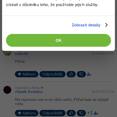
Nahoru
Odpovědět
získali v důsledku toho, že používáte jejich služby.
Motlja
:
16.10.2013 16:42
Co zkusit MS expression web?
Zobrazit detaily
Nahoru
Odpovědět
OK
Odpovídá na Zdeněk Pavlátka
vodacek
:
16.10.2013 16:45
PSPad
Nahoru
Odpovědět
Odpovídá na Motlja
Zdeněk Pavlátka
:
16.10.2013 16:56
MS expression web se mi vůbec nelíbí, PSPad bude asi nejlepší
volba.
+1
Nahoru
Odpovědět