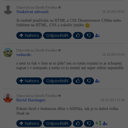
Video
Odpovídá na Zdeněk Pavlátka
-41%
Copywriter
Algoritmy
Neaktivní uživatel
Time management
:
16.10.2013 8:05
Ostatní
Já osobně používám na HTML a CSS Dreamweaver CS6ku nebo
-10%
WordPress specialista
Umělá inteligence (AI)
Sublime na HTML, CSS a cokoliv jinýho
Windows
Fórum
Nahoru
Odpovědět
SEO specialista
Pro děti
Linux
Příběhy absolventů
Odpovídá na Zdeněk Pavlátka
Více
Sítě
Blog
vodacek
:
16.10.2013 9:41
a není to fuk v čem se to píše? ten co tomu rozumí to je schopnej
Kariéra
Fórum
Kybernetická bezpečnost
napsat i v notepadu a tomu co to neumí ani super editor nepomůže
Pro firmy
Elektronický podpis
Nahoru
Odpovědět
Fórum
Odpovídá na Zdeněk Pavlátka
David Hartinger
:
16.10.2013 11:46
Pokud chceš v budoucnu dělat v ASPčku, tak je to dobrá volba.
Jinak ne.
+1
Nahoru
Odpovědět