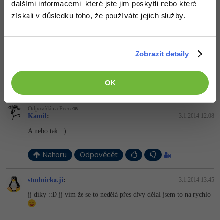
dalšími informacemi, které jste jim poskytli nebo které
a{border:solid black 1px;

získali v důsledku toho, že používáte jejich služby.
    background:black;

    color:white;

    padding:15px;

    text-decoration:none;}

a:hover{background:yellow;color:blue;}

Zobrazit detaily
menu li{float:left;list-style:none;padding-left
OK
Nahoru
Odpovědět
Odpovídá na Peco
Kamil
:
3.1.2014 12:08
A nebo tak..:)
Nahoru
Odpovědět
studnicka.ji
:
3.1.2014 13:45
jj díky ::D jj vím že se to nedělá přes divy dělal jsem to na rychlo