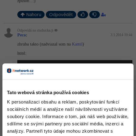
způsob...:)
Nahoru
Odpovědět
Odpovídá na studnicka.ji
Peco
:
3.1.2014 10:44
zhruba takto (nadviazal som na
Kamil
)
html:
<!DOCTYPE
 html
>
<html>
<head></head>
<body>
<menu>
<li><a
 href=
"http://www.itnetwork.cz/"
>
dev
Tato webová stránka používá cookies
<li><a
 href=
"http://www.itnetwork.cz/"
>
dru
</menu>
K personalizaci obsahu a reklam, poskytování funkcí
sociálních médií a analýze naší návštěvnosti využíváme
</body>
</html>
soubory cookie. Informace o tom, jak náš web používáte,
sdílíme se svými partnery pro sociální média, inzerci a
style:
analýzy. Partneři tyto údaje mohou zkombinovat s