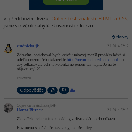
-80%
Vývojář mobilních aplikací
-80%
Python
Digitální gramotnost
Photoshop
HTML5, CSS3, Bootstrap, SEO
PHP
-80%
-30%
Specialista na AI a bigdata
V předchozím kvízu,
Online test znalostí HTML a CSS
,
-80%
JavaScript
Marketing
Adobe Illustrator
SQL a databáze
jsme si ověřili nabyté zkušenosti z kurzu.
JavaScript
-80%
C# Game developer
-30%
PHP
WordPress
Adobe Lightroom
Aktivity
Testování a verzování
Python
-80%
-30%
Webdesigner
-15%
studnicka.ji
C++
:
2.1.2014 22:12
SEO
Adobe XD
UML a návrhové vzory
HTML / CSS
Zdravím, potřeboval bych vyřešit takovej menší problém když si
-80%
Tester
udělám menu třeba takovéhle
http://menu.tode.cz/index.html
tak
-25%
Swift
UX
Adobe InDesign
aby odkazovala celá ta kolonka ne jenom ten nápis. Je na to
React
UML a návrhové vzory
nějakej styl ??
-80%
Systémový administrátor
Kotlin
Business
Adobe After Effects
Editováno
Spring
MySQL/MariaDB
-80%
-25%
Grafik / UX/UI návrhář
-80%
C
Kryptoměny
Odpovědět
Blender
ASP.NET MVC
MS-SQL
-30%
3D grafik
VB.NET
Copywriting
Inkscape
Odpovídá na studnicka.ji
Django
SQLite
Honza Bittner
:
2.1.2014 22:18
-80%
Projektový manažer
-80%
SQL
MS Office
Fotografování
Zkus třeba odstranit ten padding z divu a dát ho do odkazu.
Best practices
-80%
Btw menu se dělá přes seznamy, ne přes divy.
Databázový analytik
Návrh SW
Google Dokumenty