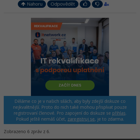
Nahoru
Odpovědět
Děláme co je v našich silách, aby byly zdejší diskuze co
nejkvalitnější. Proto do nich také mohou přispívat pouze
registrovaní členové. Pro zapojení do diskuze se
přihlas
.
Pokud ještě nemáš účet,
zaregistruj se
, je to zdarma.
Zobrazeno 6 zpráv z 6.