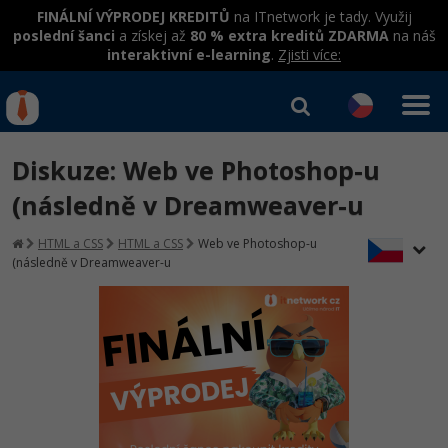
FINÁLNÍ VÝPRODEJ KREDITŮ
na ITnetwork je tady. Využij
poslední šanci
a získej až
80 % extra kreditů ZDARMA
na náš
interaktivní e-learning
.
Zjisti více:
IT kurzy
Od
0 Kč
Diskuze: Web ve Photoshop-u
Přihlásit se
|
Registrovat
IT e-learning
Rekvalifikace a kurzy
(následně v Dreamweaver-u
hrazené úřadem práce
Kurzy IT profesí
HTML a CSS
HTML a CSS
Web ve Photoshop-u
Workshopy zdarma
(následně v Dreamweaver-u
Junior programátor
Kurzy programování
Umělá inteligence v praxi
Školení
Programátor WWW aplikací
Jak začít?
Kurzy e-commerce
Datová analýza v praxi
Základy programování
Školení dle technologií
-80%
Senior programátor
Java
Testování softwaru
Kurzy designu
Objektové programování - OOP
C# .NET
-80%
Front-end developer
-80%
C#.NET
Datová analýza
HTML/CSS
Umělá inteligence
Java