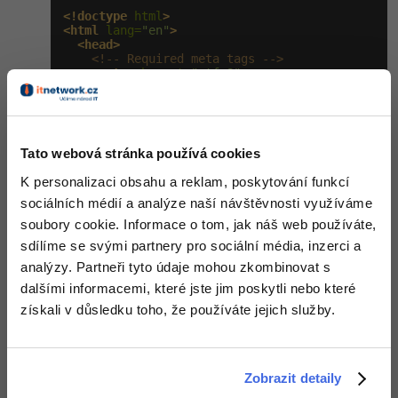
<!doctype
 html
>
<html
 lang=
"en"
>
<head>
<!-- Required meta tags -->
<meta
 charset=
"utf-8"
>
<meta
 name=
"viewport"
 content=
"width=device
<!-- Bootstrap CSS -->
<link
 rel=
"stylesheet"
 href=
"https://stackp
Tato webová stránka používá cookies
<title>
Hello, world!
</title>
</head>
K personalizaci obsahu a reklam, poskytování funkcí
<body>
<h1>
Hello, world!
</h1>
sociálních médií a analýze naší návštěvnosti využíváme
soubory cookie. Informace o tom, jak náš web používáte,
<!-- Optional JavaScript -->
<!-- jQuery first, then Popper.js, then Boo
sdílíme se svými partnery pro sociální média, inzerci a
<script
 src=
"https://code.jquery.com/jquery
analýzy. Partneři tyto údaje mohou zkombinovat s
<script
 src=
"https://cdnjs.cloudflare.com/a
<script
 src=
"https://stackpath.bootstrapcdn
dalšími informacemi, které jste jim poskytli nebo které
</body>
získali v důsledku toho, že používáte jejich služby.
</html>
A timto zpusobem se resi treba tabulky, opet staci metoda
copy-paste a drobne upravy
Zobrazit detaily
https://getbootstrap.com/…tent/tables/