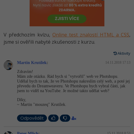
-80%
Vývojář mobilních aplikací
-80%
Python
Digitální gramotnost
Photoshop
HTML5, CSS3, Bootstrap, SEO
PHP
-80%
-30%
Specialista na AI a bigdata
-80%
JavaScript
Marketing
Adobe Illustrator
SQL a databáze
JavaScript
-80%
C# Game developer
-30%
PHP
V předchozím kvízu,
Online test znalostí HTML a CSS
,
WordPress
Adobe Lightroom
Testování a verzování
Python
jsme si ověřili nabyté zkušenosti z kurzu.
-80%
-30%
Webdesigner
-15%
C++
SEO
Adobe XD
UML a návrhové vzory
Aktivity
HTML / CSS
-80%
Tester
-25%
Swift
UX
Martin Krutílek
:
14.11.2018 17:13
Adobe InDesign
React
UML a návrhové vzory
Zdravím!
-80%
Systémový administrátor
Kotlin
Business
Mám zde otázku. Rád bych si "vytvořil" web ve Photshopu.
Adobe After Effects
Spring
Udělal bych to tak, že ve Photshopu nakreslím celý web, a poté jej
MySQL/MariaDB
převedu do Dreamweaveru. Ve Photshopu bych vybral části, jak
-80%
-25%
Grafik / UX/UI návrhář
-80%
C
Kryptoměny
jsem to viděl na YouTube. Je možné takto udělat web?
Blender
ASP.NET MVC
MS-SQL
Díky,
-30%
3D grafik
VB.NET
Copywriting
~ Martin "mouzeq" Krutílek.
Inkscape
Django
SQLite
-80%
Projektový manažer
-80%
SQL
Odpovědět
MS Office
Fotografování
Best practices
-80%
Databázový analytik
Návrh SW
Google Dokumenty
Peter Mlich
:
15.11.2018 8:53