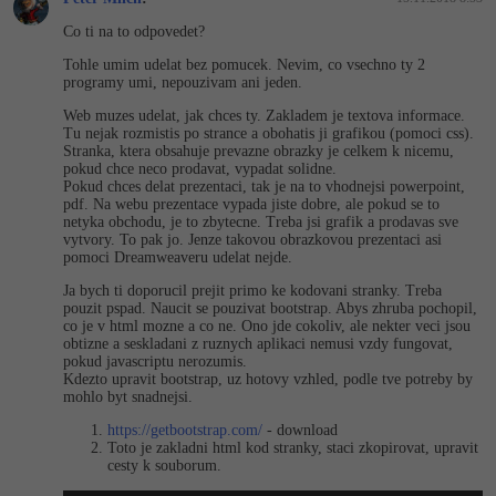
Video
Co ti na to odpovedet?
-41%
Copywriter
Algoritmy
Time management
Ostatní
Tohle umim udelat bez pomucek. Nevim, co vsechno ty 2
programy umi, nepouzivam ani jeden.
-10%
WordPress specialista
Umělá inteligence (AI)
Windows
Fórum
Web muzes udelat, jak chces ty. Zakladem je textova informace.
Tu nejak rozmistis po strance a obohatis ji grafikou (pomoci css).
SEO specialista
Pro děti
Linux
Stranka, ktera obsahuje prevazne obrazky je celkem k nicemu,
Příběhy absolventů
pokud chce neco prodavat, vypadat solidne.
Pokud chces delat prezentaci, tak je na to vhodnejsi powerpoint,
Více
Sítě
Blog
pdf. Na webu prezentace vypada jiste dobre, ale pokud se to
netyka obchodu, je to zbytecne. Treba jsi grafik a prodavas sve
vytvory. To pak jo. Jenze takovou obrazkovou prezentaci asi
Kariéra
Fórum
Kybernetická bezpečnost
pomoci Dreamweaveru udelat nejde.
Pro firmy
Ja bych ti doporucil prejit primo ke kodovani stranky. Treba
Elektronický podpis
pouzit pspad. Naucit se pouzivat bootstrap. Abys zhruba pochopil,
co je v html mozne a co ne. Ono jde cokoliv, ale nekter veci jsou
obtizne a seskladani z ruznych aplikaci nemusi vzdy fungovat,
Fórum
pokud javascriptu nerozumis.
Kdezto upravit bootstrap, uz hotovy vzhled, podle tve potreby by
mohlo byt snadnejsi.
https://getbootstrap.com/
- download
Toto je zakladni html kod stranky, staci zkopirovat, upravit
cesty k souborum.