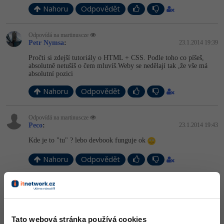
Nahoru
Odpovědět
Odpovídá na martinuscze
Petr Nymsa
:
23.1.2014 19:39
Pročti si zdejší tutoriály o HTML + CSS. Podle toho co píšeš,
absolutně netušíš o čem mluvíš.Weby se nedělají tak ,že vše má
absolutní pozici
Nahoru
Odpovědět
Odpovídá na martinuscze
Peco
:
23.1.2014 19:43
Kde je to "tu" ? lebo devbook funguje ok
Nahoru
Odpovědět
martinuscze
:
23.1.2014 20:28
To"... Ja som nepovedal že všetko sa meria.. Ale ikona na FB
nemá svoje miesto. Prečítaj si ty o tom niečo.
Tato webová stránka používá cookies