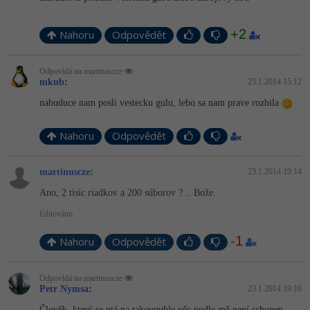
Video
-41%
Copywriter
Algoritmy
Time management
Ostatní
+2
Nahoru
Odpovědět
-10%
WordPress specialista
Umělá inteligence (AI)
Windows
Fórum
Odpovídá na martinuscze
mkub
:
23.1.2014 15:12
SEO specialista
Pro děti
Linux
Příběhy absolventů
nabuduce nam posli vestecku gulu, lebo sa nam prave rozbila
Více
Sítě
Blog
Nahoru
Odpovědět
Kariéra
Fórum
Kybernetická bezpečnost
martinuscze
:
23.1.2014 19:14
Pro firmy
Elektronický podpis
Ano, 2 tisíc riadkov a 200 súborov ? .. Bože.
Editováno
Fórum
-1
Nahoru
Odpovědět
Odpovídá na martinuscze
Petr Nymsa
:
23.1.2014 19:16
Člověk, který se ptá na takovouhle věc podle mě není schopen