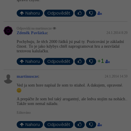
Nahoru
Odpovědět
Odpovídá na martinuscze
Zdeněk Pavlátka
:
24.1.2014 8:29
Pochybuju, že těch 2000 řádků jsi psal ty. Pozicování je základní
činost. To je jako kdybys chtěl naprogramovat hru a nezvládal
textovou kalulačku.
+1
Nahoru
Odpovědět
martinuscze
:
24.1.2014 14:59
Ved ja som hore napísal že som to stiahol. A dakujem, opravené.
A prepáčte že som bol taký arogantný, ale ledva stojím na nohách..
Takže som nemal náladu.
Editováno
Nahoru
Odpovědět