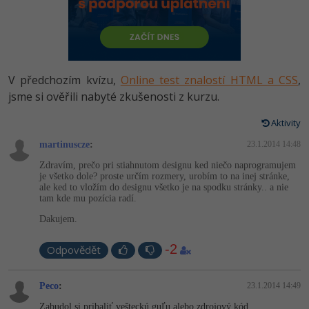
-80%
Vývojář mobilních aplikací
-80%
Python
Digitální gramotnost
Photoshop
HTML5, CSS3, Bootstrap, SEO
PHP
-80%
-30%
Specialista na AI a bigdata
-80%
JavaScript
Marketing
Adobe Illustrator
SQL a databáze
JavaScript
-80%
C# Game developer
-30%
PHP
V předchozím kvízu,
Online test znalostí HTML a CSS
,
WordPress
Adobe Lightroom
Testování a verzování
Python
jsme si ověřili nabyté zkušenosti z kurzu.
-80%
-30%
Webdesigner
-15%
C++
SEO
Adobe XD
UML a návrhové vzory
Aktivity
HTML / CSS
-80%
Tester
-25%
Swift
UX
martinuscze
:
23.1.2014 14:48
Adobe InDesign
React
UML a návrhové vzory
Zdravím, prečo pri stiahnutom designu ked niečo naprogramujem
-80%
Systémový administrátor
Kotlin
Business
je všetko dole? proste určím rozmery, urobím to na inej stránke,
Adobe After Effects
Spring
ale ked to vložím do designu všetko je na spodku stránky.. a nie
MySQL/MariaDB
tam kde mu pozícia radí.
-80%
-25%
Grafik / UX/UI návrhář
-80%
C
Kryptoměny
Blender
ASP.NET MVC
Dakujem.
MS-SQL
-30%
3D grafik
VB.NET
Copywriting
Inkscape
-2
Odpovědět
Django
SQLite
-80%
Projektový manažer
-80%
SQL
MS Office
Fotografování
Best practices
Peco
:
23.1.2014 14:49
-80%
Databázový analytik
Návrh SW
Google Dokumenty
Zabudol si pribaliť vešteckú guľu alebo zdrojový kód