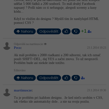
udělat 5 000 řádků a 200 souborů. To máš druhý Facebook
napsaný ? Pošli nám co ti nefunguje, alespoň screeny a kusy
kódu...
Když to vložím do designu ? Myslíš tím že nastlyluješ HTML
pomocí CSS ?
+1
Nahoru
Odpovědět
Odpovídá na martinuscze
Peco
:
23.1.2014 19:23
Ak máš problém s 2000 riadkami a 200 súbormi, tak ich označ
použi SHIFT+DEL, daj YES a začni znova. To už neopravíš.
Problém bude asi niekde inde totižto.
Editováno
Nahoru
Odpovědět
martinuscze
:
23.1.2014 19:36
Tu je problém pri každom designu.. že ked niečo urobím v CSS,
tak všetko ide automaticky dole.. a nie na svoju pozíiu.