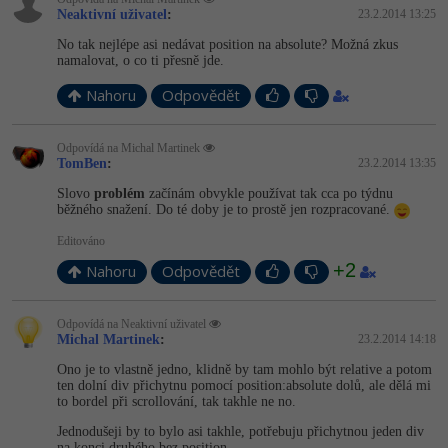
Video
Neaktivní uživatel
:
23.2.2014 13:25
-41%
Copywriter
Algoritmy
Time management
No tak nejlépe asi nedávat position na absolute? Možná zkus
Ostatní
namalovat, o co ti přesně jde.
-10%
WordPress specialista
Umělá inteligence (AI)
Windows
Fórum
Nahoru
Odpovědět
SEO specialista
Pro děti
Linux
Příběhy absolventů
Odpovídá na Michal Martinek
TomBen
:
23.2.2014 13:35
Více
Sítě
Blog
Slovo
problém
začínám obvykle používat tak cca po týdnu
běžného snažení. Do té doby je to prostě jen rozpracované.
Kariéra
Fórum
Kybernetická bezpečnost
Editováno
Pro firmy
+2
Nahoru
Odpovědět
Elektronický podpis
Fórum
Odpovídá na Neaktivní uživatel
Michal Martinek
:
23.2.2014 14:18
Ono je to vlastně jedno, klidně by tam mohlo být relative a potom
ten dolní div přichytnu pomocí position:absolute dolů, ale dělá mi
to bordel při scrollování, tak takhle ne no.
Jednodušeji by to bylo asi takhle, potřebuju přichytnou jeden div
na konci druhého bez position.