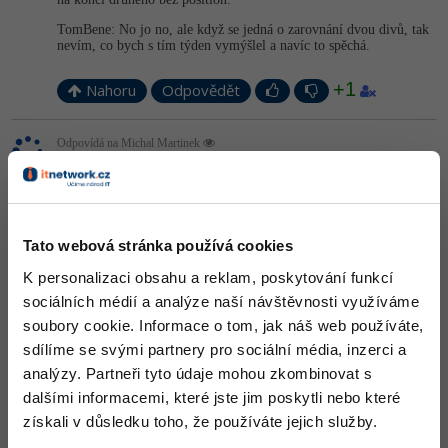
TomBene: No jo no, ale když se jedná o zarovnání dvou divů, tak
nevím, co bych s tím týden vymýšlel a navíc to spěchá.
+1
Nahoru
Odpovědět
Odpovídá na Michal Martinek
done
:
23.2.2014 14:34
Pokdu to správně chápu, tak by stačilo nechat statickou pozici a v
HTML se to poskládá pod sebe, pokud tam nebude žádné odsazení.
Tato webová stránka používá cookies
Nahoru
Odpovědět
K personalizaci obsahu a reklam, poskytování funkcí
sociálních médií a analýze naší návštěvnosti využíváme
Michal Martinek
:
23.2.2014 14:41
soubory cookie. Informace o tom, jak náš web používáte,
Ono se to poskládá pod sebe, ale chtěl bych ten div až úplně dole.
sdílíme se svými partnery pro sociální média, inzerci a
analýzy. Partneři tyto údaje mohou zkombinovat s
Nahoru
Odpovědět
dalšími informacemi, které jste jim poskytli nebo které
získali v důsledku toho, že používáte jejich služby.
Odpovídá na Michal Martinek