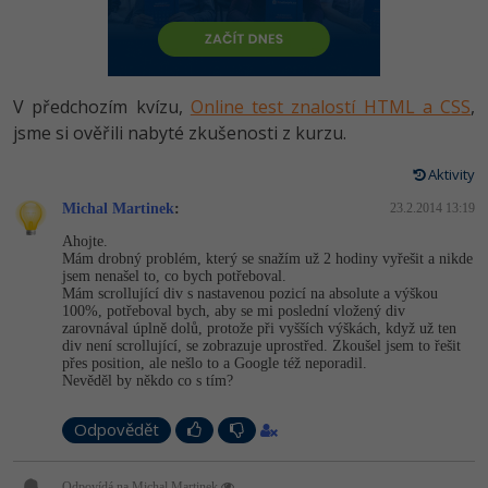
-80%
Vývojář mobilních aplikací
-80%
Python
Digitální gramotnost
Photoshop
HTML5, CSS3, Bootstrap, SEO
PHP
-80%
-30%
Specialista na AI a bigdata
-80%
JavaScript
Marketing
Adobe Illustrator
SQL a databáze
JavaScript
V předchozím kvízu,
Online test znalostí HTML a CSS
,
-80%
C# Game developer
-30%
PHP
WordPress
Adobe Lightroom
jsme si ověřili nabyté zkušenosti z kurzu.
Testování a verzování
Python
-80%
-30%
Webdesigner
-15%
C++
Aktivity
SEO
Adobe XD
UML a návrhové vzory
HTML / CSS
Michal Martinek
:
23.2.2014 13:19
-80%
Tester
-25%
Swift
UX
Adobe InDesign
Ahojte.
React
UML a návrhové vzory
Mám drobný problém, který se snažím už 2 hodiny vyřešit a nikde
-80%
Systémový administrátor
Kotlin
jsem nenašel to, co bych potřeboval.
Business
Adobe After Effects
Mám scrollující div s nastavenou pozicí na absolute a výškou
Spring
MySQL/MariaDB
100%, potřeboval bych, aby se mi poslední vložený div
-80%
-25%
Grafik / UX/UI návrhář
-80%
C
zarovnával úplně dolů, protože při vyšších výškách, když už ten
Kryptoměny
Blender
ASP.NET MVC
div není scrollující, se zobrazuje uprostřed. Zkoušel jsem to řešit
MS-SQL
přes position, ale nešlo to a Google též neporadil.
-30%
3D grafik
VB.NET
Copywriting
Nevěděl by někdo co s tím?
Inkscape
Django
SQLite
-80%
Projektový manažer
-80%
SQL
Odpovědět
MS Office
Fotografování
Best practices
-80%
Databázový analytik
Návrh SW
Google Dokumenty
Odpovídá na Michal Martinek