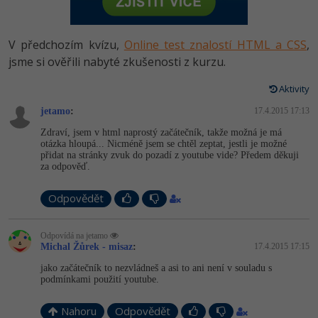
-80%
Vývojář mobilních aplikací
-80%
Python
Digitální gramotnost
Photoshop
HTML5, CSS3, Bootstrap, SEO
PHP
-80%
-30%
Specialista na AI a bigdata
V předchozím kvízu,
Online test znalostí HTML a CSS
,
-80%
JavaScript
Marketing
Adobe Illustrator
SQL a databáze
jsme si ověřili nabyté zkušenosti z kurzu.
JavaScript
-80%
C# Game developer
-30%
PHP
WordPress
Adobe Lightroom
Aktivity
Testování a verzování
Python
-80%
-30%
Webdesigner
-15%
jetamo
C++
:
17.4.2015 17:13
SEO
Adobe XD
UML a návrhové vzory
HTML / CSS
Zdraví, jsem v html naprostý začátečník, takže možná je má
-80%
Tester
otázka hloupá... Nicméně jsem se chtěl zeptat, jestli je možné
-25%
Swift
UX
Adobe InDesign
přidat na stránky zvuk do pozadí z youtube vide? Předem děkuji
React
UML a návrhové vzory
za odpověď.
-80%
Systémový administrátor
Kotlin
Business
Adobe After Effects
Spring
MySQL/MariaDB
Odpovědět
-80%
-25%
Grafik / UX/UI návrhář
-80%
C
Kryptoměny
Blender
ASP.NET MVC
MS-SQL
Odpovídá na jetamo
-30%
3D grafik
VB.NET
Michal Žůrek - misaz
:
17.4.2015 17:15
Copywriting
Inkscape
Django
SQLite
jako začátečník to nezvládneš a asi to ani není v souladu s
-80%
Projektový manažer
-80%
SQL
podmínkami použití youtube.
MS Office
Fotografování
Best practices
-80%
Databázový analytik
Nahoru
Návrh SW
Odpovědět
Google Dokumenty