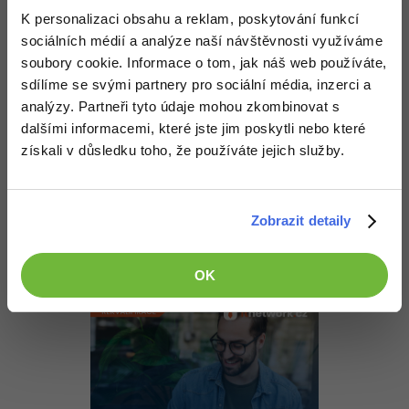
+1
Nahoru
Odpovědět
K personalizaci obsahu a reklam, poskytování funkcí
sociálních médií a analýze naší návštěvnosti využíváme
Odpovídá na jetamo
soubory cookie. Informace o tom, jak náš web používáte,
Honza Bittner
:
17.4.2015 18:09
sdílíme se svými partnery pro sociální média, inzerci a
Nic oficiálního, jak již bylo řečeno, na
zvuk v pozadí
neexistuje.
analýzy. Partneři tyto údaje mohou zkombinovat s
Můžeš však udělat něco jako vložení videa z youtube a prvek
dalšími informacemi, které jste jim poskytli nebo které
skrýt... Avšak pak si to chce zjistit, jestli něco neporušuješ no...
získali v důsledku toho, že používáte jejich služby.
Akceptované řešení
+20 Zkušeností
+2,50 Kč
Zobrazit detaily
Nahoru
Odpovědět
OK