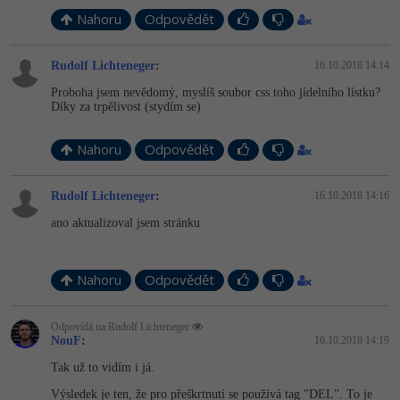
Nahoru
Odpovědět
Rudolf Lichteneger
:
16.10.2018 14:14
Proboha jsem nevědomý, myslíš soubor css toho jídelního lístku?
Díky za trpělivost (stydím se)
Nahoru
Odpovědět
Rudolf Lichteneger
:
16.10.2018 14:16
ano aktualizoval jsem stránku
Nahoru
Odpovědět
Odpovídá na Rudolf Lichteneger
NouF
:
16.10.2018 14:19
Tak už to vidím i já.
Výsledek je ten, že pro přeškrtnutí se používá tag "DEL". To je