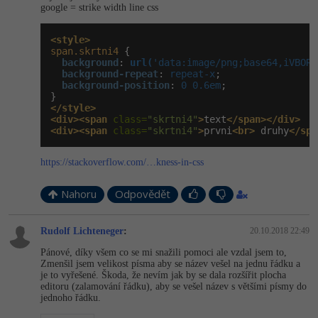
google = strike width line css
<style>
span.skrtni4
 {

background
:
url(
'data:image/png;base64,iVBORw
background-repeat
:
 repeat-x
;

background-position
:
 0 0.6em
;

</style>
<div><span
 class=
"skrtni4"
>
text
</span></div>
<div><span
 class=
"skrtni4"
>
prvni
<br>
 druhy
</spa
https://stackoverflow.com/…kness-in-css
Nahoru
Odpovědět
Rudolf Lichteneger
:
20.10.2018 22:49
Pánové, díky všem co se mi snažili pomoci ale vzdal jsem to,
Zmenšil jsem velikost písma aby se název vešel na jednu řádku a
je to vyřešené. Škoda, že nevím jak by se dala rozšířit plocha
editoru (zalamování řádku), aby se vešel název s většími písmy do
jednoho řádku.