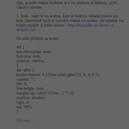
fajn, protože máme možnost si v css souboru té šablony, určit
cokoliv chceme.
1. krok - najít si css soubor, kam si budeme vkládat vlastní css
kod. (normálně bych si vytvořil vlastní css soubor, ale nebudu vás
trápit) najdete si tento soubor -
http://hospudka-na-horce.cz/…
nt/style.css?…
Do toho přidejte na konec:
del {
text-decoration: none;
font-size: 4em;
position: relative;
}
del::after {
border-bottom: 0.125em solid rgba(255, 0, 0, 0.5);
content: "";
left: 0;
line-height: 1em;
margin-top: calc(0.125em / 2 * -1);
position: absolute;
right: 0;
top: 50%;
}
Editováno