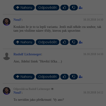
Nahoru
Odpovědět
NouF
:
16.10.2018 14:10
Koukám že je to ta lepší varianta. Jestli máš někde css soubor, tak
tam jen vložíme název třídy, kterou pak upravíme.
Nahoru
Odpovědět
Rudolf Lichteneger
:
16.10.2018 14:10
Ano, Jídelní lístek "Hovězí líčka....)
Nahoru
Odpovědět
Odpovídá na Rudolf Lichteneger
NouF
:
16.10.2018 14:12
To nevidím jako přeškrtnuté. Vy ano?