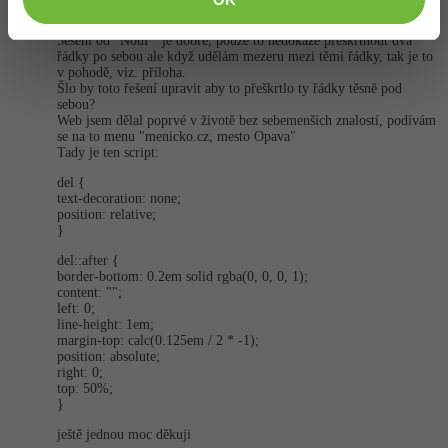
Děkuji ti moc za snahu mi pomoci ano moc tomu nerozumím,
proto jsem se obrátil sem.
5ešení od "NouF" je dobré, pouze to nedokáže přeškrtnout dva
řádky po sebou ale když udělám mezeru mezi těmi řádky, tak je to
v pohodě, viz. příloha.
Šlo by toto řešení upravit aby to přeškrtlo ty řádky těsně pod
sebou?
Web jsem dělal poprvé v životě bez sebemenších znalostí, podívám
se na to menu "menicko.cz, mesto Opava"
Tady je ten script:
del {
text-decoration: none;
position: relative;
}
del::after {
border-bottom: 0.2em solid rgba(0, 0, 0, 1);
content: "";
left: 0;
line-height: 1em;
margin-top: calc(0.125em / 2 * -1);
position: absolute;
right: 0;
top: 50%;
}
ještě jednou moc děkuji