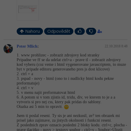
Nahoru
Odpovědět
Peter Mlich
:
22.10.2018 8:48
1. www prohlizec - zobrazit zdrojovy kod stranky
Pripadne ve ff se da udelat ctrl+a - prave tl - zobrazit zdrojovy
kod vyberu (coz veme i html vygenerovane javascriptem, to muze
byt v pripade editoru generovaneho pres js dost klicove)
2. ctrl + a
3. pspad - novy - html (ono to i nudlicky html kodu pekne
preformatuje)
4. ctrl + v
5. v menu najit preformatovat html
6. A potom si v tom zjistis id, tridu, div, ve kterem to je a a
vytvoris si pro nej css, ktery pak pridas do sablony.
Otazka asi 5 min to opravit.
Jsem ti poslal reseni. Ty sis je ani nezkusil, ze? ten obrazek mi
prisel jako zajimave, za jistych okolnosti i funkcni reseni.
Z poslednich zprav oznacis posledni 2 bloky kodu. ctrl+c, plocha -
prave tlacitko - novy > textovy soubor - ctrl+v - Soubor>Ulozit