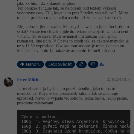
jako xx.html. 2x kliknout na plose.
Ten obrazek funguje tak, ze na pozadi pod textem vykresli
vodorovne cary. Cili, kdyz je to pres 2 radky, vykresli se 2. Muze
to delat problem u vice radku a nebo pri zmene velikosti radku.
Ale, poloz si jinou otazku. Ma smysl na webu u jidelniho listku to
skrtat? Proste ten clovek dojde do restaurace a zjisti, ze uz to neni
v menu. To se stava. Musi se naucit mit zalozni plan, jinou
restauraci, jine jidlo. V Opave to chodi tak, ze nektere menicko je
uz v 11:30 vyprodane. Coz pro mne osobne je treba zklamanim.
Menicka davaji do 14, takze by aspon do 13 meli mit dost.
Nahoru
Odpovědět
Peter Mlich
:
22.10.2018 8:53
Jo, mezi nami, ja bych na to pouzil tabulku, jako to ma to
menicko.cz. Kdyz se ten prostredek zalomi, tak se zalamuje
uprostred. Navic to vypada vic solidne, jedna barva, jedno pismo,
prirozene zalamovani.
Vývar s nudlemi

100g  1. Vepřový steak Argentina( krkovička ), 
150g  2. Kuřecí ragů na zelenině, čínské nudle 
300g  3. Šťavnatá uzená krkovička, čočka na kys