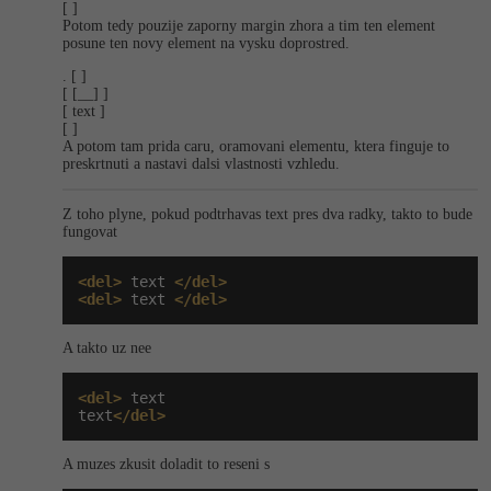
[ ]
Potom tedy pouzije zaporny margin zhora a tim ten element
posune ten novy element na vysku doprostred.
. [ ]
[ [__] ]
[ text ]
[ ]
A potom tam prida caru, oramovani elementu, ktera finguje to
preskrtnuti a nastavi dalsi vlastnosti vzhledu.
Z toho plyne, pokud podtrhavas text pres dva radky, takto to bude
fungovat
<del>
 text 
</del>
<del>
 text 
</del>
A takto uz nee
<del>
 text

text
</del>
A muzes zkusit doladit to reseni s