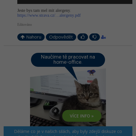
Jeste bys tam mel mit alergeny.
https://www.strava.cz/…alergeny.pdf
Editováno
Nahoru
Odpovědět
Naučíme tě pracovat na
home-office.
VÍCE INFO »
Děláme co je v našich silách, aby byly zdejší diskuze co