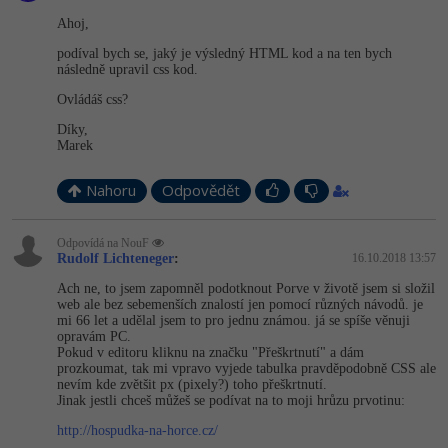
Video
Ahoj,
-41%
Copywriter
Algoritmy
Time management
Ostatní
podíval bych se, jaký je výsledný HTML kod a na ten bych
následně upravil css kod.
-10%
WordPress specialista
Umělá inteligence (AI)
Windows
Fórum
Ovládáš css?
SEO specialista
Díky,
Pro děti
Linux
Příběhy absolventů
Marek
Více
Sítě
Blog
Nahoru
Odpovědět
Kariéra
Fórum
Kybernetická bezpečnost
Odpovídá na NouF
Rudolf Lichteneger
:
16.10.2018 13:57
Pro firmy
Elektronický podpis
Ach ne, to jsem zapomněl podotknout Porve v životě jsem si složil
web ale bez sebemenších znalostí jen pomocí různých návodů. je
mi 66 let a udělal jsem to pro jednu známou. já se spíše věnuji
Fórum
opravám PC.
Pokud v editoru kliknu na značku "Přeškrtnutí" a dám
prozkoumat, tak mi vpravo vyjede tabulka pravděpodobně CSS ale
nevím kde zvětšit px (pixely?) toho přeškrtnutí.
Jinak jestli chceš můžeš se podívat na to moji hrůzu prvotinu:
http://hospudka-na-horce.cz/