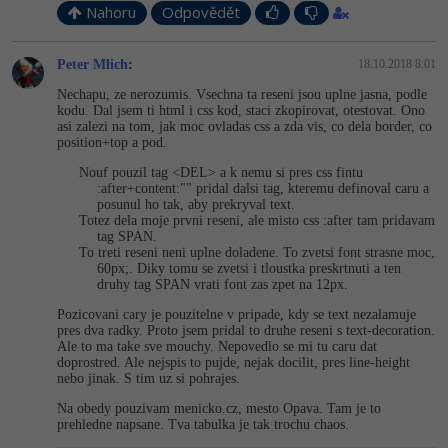
Nahoru
Odpovědět
Peter Mlich
:
18.10.2018 8:01
Nechapu, ze nerozumis. Vsechna ta reseni jsou uplne jasna, podle
kodu. Dal jsem ti html i css kod, staci zkopirovat, otestovat. Ono
asi zalezi na tom, jak moc ovladas css a zda vis, co dela border, co
position+top a pod.
Nouf pouzil tag <DEL> a k nemu si pres css fintu
:after+content:"" pridal dalsi tag, kteremu definoval caru a
posunul ho tak, aby prekryval text.
Totez dela moje prvni reseni, ale misto css :after tam pridavam
tag SPAN.
To treti reseni neni uplne doladene. To zvetsi font strasne moc,
60px;. Diky tomu se zvetsi i tloustka preskrtnuti a ten
druhy tag SPAN vrati font zas zpet na 12px.
Pozicovani cary je pouzitelne v pripade, kdy se text nezalamuje
pres dva radky. Proto jsem pridal to druhe reseni s text-decoration.
Ale to ma take sve mouchy. Nepovedlo se mi tu caru dat
doprostred. Ale nejspis to pujde, nejak docilit, pres line-height
nebo jinak. S tim uz si pohrajes.
Na obedy pouzivam menicko.cz, mesto Opava. Tam je to
prehledne napsane. Tva tabulka je tak trochu chaos.