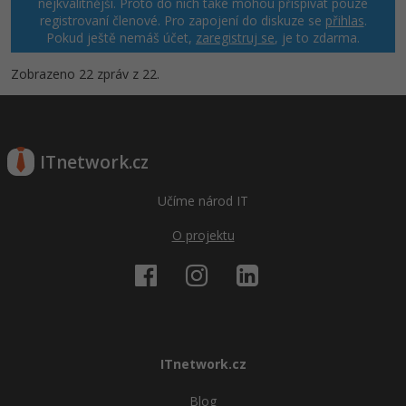
nejkvalitnější. Proto do nich také mohou přispívat pouze
registrovaní členové. Pro zapojení do diskuze se
přihlas
.
Pokud ještě nemáš účet,
zaregistruj se
, je to zdarma.
Zobrazeno 22 zpráv z 22.
ITnetwork.cz
Učíme národ IT
O projektu
ITnetwork.cz
Blog