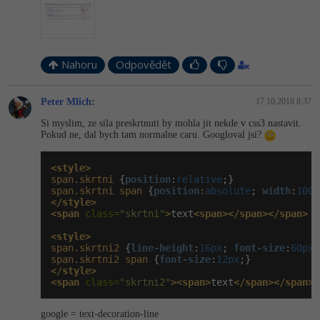
Nahoru
Odpovědět
Peter Mlich
:
17.10.2018 8:37
Si myslim, ze sila preskrtnuti by mohla jit nekde v css3 nastavit.
Pokud ne, dal bych tam normalne caru. Googloval jsi?
<style>
span.skrtni
 {
position
:
relative
span.skrtni
span
 {
position
:
absolute
; 
width
:
100%
</style>
<span
 class=
"skrtni"
>
text
<span></span></span>
<style>
span.skrtni2
 {
line-height
:
16px
; 
font-size
:
60px
;
span.skrtni2
span
 {
font-size
:
12px
</style>
<span
 class=
"skrtni2"
><span>
text
</span></span>
google = text-decoration-line