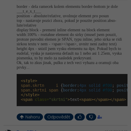
border - dela ramecek kolem elementu border-bottom je dole
___t_e_x_t___
position - absolute/relative, uvolnuje element pro posun
top - nastavuje pozici zhora, pokud je pouzite position:abso­
lute/relative
display:block - premeni inline element na block element
width:100% - roztahne element do sirky (musel jsem pouzit,
protoze puvodni elemen je SPAN, typu inline, jeho sirka se ridi
sirkou textu v nem - <span></span>, uvnitr neni zadny text)
height:4px - snizil jsem vysku elementu na 4px. Pokud bych to
eudelal, vyska je nastavena default na 1 nebo asi 1.25em, vyska
pismenka, to by melo za nasledek prekryvani.
Ok, tak to zkus jinak, pulku z tech veci vyhazu a oramuji oba
prvky...
<style>
span.skrtn
i
 {
border
:
4px solid 
#f00
; 
positi
span.skrtni
span
 {
border
:
4px solid 
#f00
; 
positi
</style>
<span
 class=
"skrtni"
>
text
<span></span></span>
Nahoru
Odpovědět