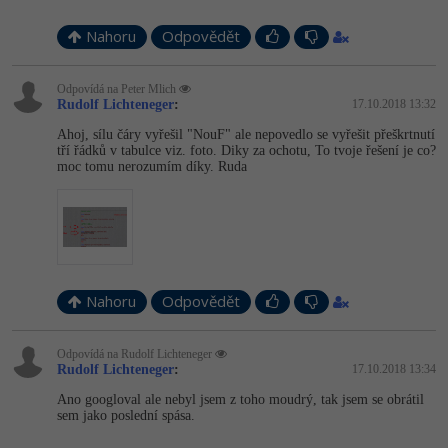
Nahoru
Odpovědět
Odpovídá na Peter Mlich
Rudolf Lichteneger
:
17.10.2018 13:32
Ahoj, sílu čáry vyřešil "NouF" ale nepovedlo se vyřešit přeškrtnutí
tří řádků v tabulce viz. foto. Diky za ochotu, To tvoje řešení je co?
moc tomu nerozumím díky. Ruda
Nahoru
Odpovědět
Odpovídá na Rudolf Lichteneger
Rudolf Lichteneger
:
17.10.2018 13:34
Ano googloval ale nebyl jsem z toho moudrý, tak jsem se obrátil
sem jako poslední spása.