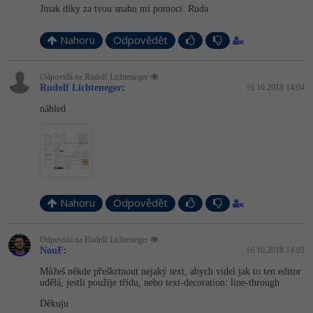
Jinak díky za tvou snahu mi pomoci. Ruda
Nahoru
Odpovědět
Odpovídá na Rudolf Lichteneger
Rudolf Lichteneger
:
16.10.2018 14:04
náhled
Nahoru
Odpovědět
Odpovídá na Rudolf Lichteneger
NouF
:
16.10.2018 14:05
Můžeš někde přeškrtnout nejaký text, abych videl jak to ten editor
udělá, jestli použije třídu, nebo text-decoration: line-through
Děkuju