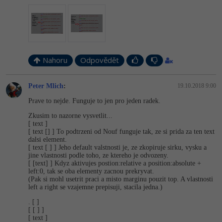
Nahoru
Odpovědět
Peter Mlich
:
19.10.2018 9:00
Prave to nejde. Funguje to jen pro jeden radek.
Zkusim to nazorne vysvetlit...
[ text ]
[ text [] ] To podtrzeni od Nouf funguje tak, ze si prida za ten text
dalsi element.
[ text [ ] ] Jeho default valstnosti je, ze zkopiruje sirku, vysku a
jine vlastnosti podle toho, ze ktereho je odvozeny.
[ [text] ] Kdyz aktivujes postion:relative a position:absolute +
left:0, tak se oba elementy zacnou prekryvat.
(Pak si mohl usetrit praci a misto marginu pouzit top. A vlastnosti
left a right se vzajemne prepisuji, stacila jedna.)
. [ ]
[ [ ] ]
[ text ]