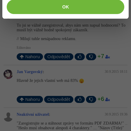
OK
Odpovídá na Andrej Holy
Neaktivní uživatel
:
30.9.2015 15:24
To jsi se vážně zaregistroval, abys nám sem napsal hodnocení? To
musíš být vážně hodně spokojený zákazník.
// Milují tuhle nenápadnou reklamu.
Editováno
+7
Nahoru
Odpovědět
Jan Vargovský
:
30.9.2015 18:11
Hlavně že jejich vlastní web má 83%
+6
Nahoru
Odpovědět
Neaktivní uživatel
:
30.9.2015 19:36
"Zaregistrujte se a stáhnout zprávy ve formátu PDF ZDARMA!" ..
"Heslo musí obsahovat alespoň 4 charaktery." ... "Názov (Title)"