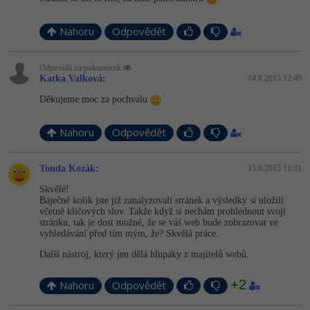
Video
-41%
Copywriter
Algoritmy
Time management
Nahoru
Ostatní
Odpovědět
-10%
WordPress specialista
Umělá inteligence (AI)
Windows
Fórum
Odpovídá na pokusnicek
Katka Valková
:
14.8.2015 12:49
SEO specialista
Pro děti
Linux
Děkujeme moc za pochvalu
Příběhy absolventů
Více
Sítě
Blog
Nahoru
Odpovědět
Kariéra
Fórum
Kybernetická bezpečnost
Tonda Kozák
:
15.8.2015 11:31
Pro firmy
Skvělé!
Elektronický podpis
Báječné kolik jste již zanalyzovali stránek a výsledky si uložili
včetně klíčových slov. Takže když si nechám prohlédnout svoji
stránku, tak je dost možné, že se váš web bude zobrazovat ve
Fórum
vyhledávání před tím mým, že? Skvělá práce.
Další nástroj, který jen dělá hlupáky z majitelů webů.
+2
Nahoru
Odpovědět