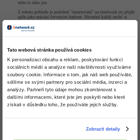
nebo to dám jim.
Z tohoto pohledu je podobné "inzertování" na itnetwork mi přijde
spíše jako mávání červeným hadrem. Nicméně každý nechť si
vezme co chce. Někdo opravdu může vzít svoje dílo a
zkontrolovat jestli na cosi nezapomněl.
Nahoru
Odpovědět
Tato webová stránka používá cookies
ahojecky.p
:
15.9.2015 22:20
K personalizaci obsahu a reklam, poskytování funkcí
sociálních médií a analýze naší návštěvnosti využíváme
Tak jsem projel tento web a chyba je ve vyplnenem stitku alt a
neni stranka chyba 404.
soubory cookie. Informace o tom, jak náš web používáte,
sdílíme se svými partnery pro sociální média, inzerci a
Nahoru
Odpovědět
analýzy. Partneři tyto údaje mohou zkombinovat s
dalšími informacemi, které jste jim poskytli nebo které
Andrej Holy
:
30.9.2015 12:40
získali v důsledku toho, že používáte jejich služby.
Osobně jsem s prací tohoto profesionálního týmu spokojen, za
krátký čas dostali moji web stránku na první stranu ve
vyhledávačích.
Zobrazit detaily
-4
Nahoru
Odpovědět