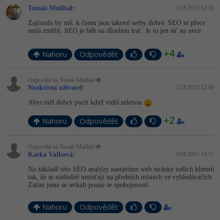
Tomáš Maňhal
:
15.8.2015 12:32
Zajímalo by mě, k čemu jsou takové weby dobré. SEO se přece
nedá změřit. SEO je běh na dlouhou trať. Je to jen síť na ovce.
+4
Nahoru
Odpovědět
Odpovídá na Tomáš Maňhal
Neaktivní uživatel
:
15.8.2015 12:49
Abys měl dobrý pocit když vidíš zelenou
+2
Nahoru
Odpovědět
Odpovídá na Tomáš Maňhal
Katka Valková
:
19.8.2015 14:17
Na základě této SEO analýzy nastavíme web stránky našich klientů
tak, že se následně umisťují na předních místech ve vyhledávačích.
Zatím jsme se setkali pouze se spokojeností.
Nahoru
Odpovědět