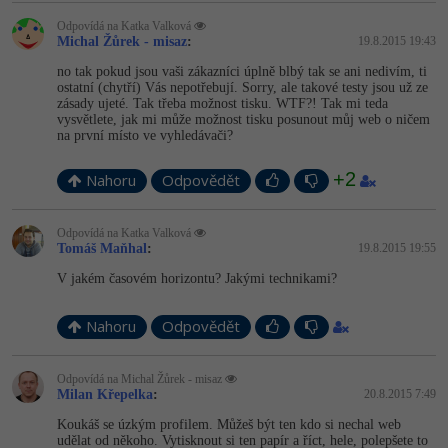
Odpovídá na Katka Valková
Michal Žůrek - misaz
:
19.8.2015 19:43
no tak pokud jsou vaši zákazníci úplně blbý tak se ani nedivím, ti
ostatní (chytří) Vás nepotřebují. Sorry, ale takové testy jsou už ze
zásady ujeté. Tak třeba možnost tisku. WTF?! Tak mi teda
vysvětlete, jak mi může možnost tisku posunout můj web o ničem
na první místo ve vyhledávači?
+2
Nahoru
Odpovědět
Odpovídá na Katka Valková
Tomáš Maňhal
:
19.8.2015 19:55
V jakém časovém horizontu? Jakými technikami?
Nahoru
Odpovědět
Odpovídá na Michal Žůrek - misaz
Milan Křepelka
:
20.8.2015 7:49
Koukáš se úzkým profilem. Můžeš být ten kdo si nechal web
udělat od někoho. Vytisknout si ten papír a říct, hele, polepšete to