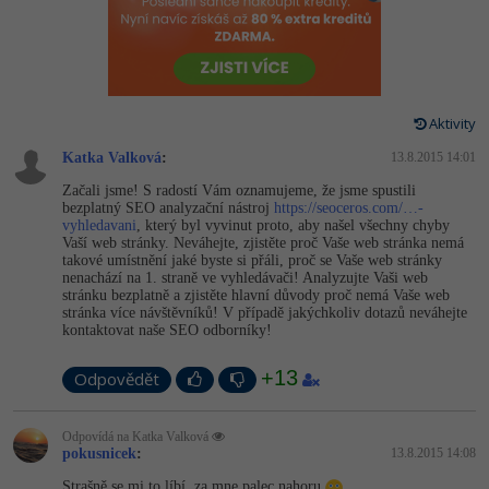
-80%
Vývojář mobilních aplikací
-80%
Python
Digitální gramotnost
Photoshop
HTML5, CSS3, Bootstrap, SEO
PHP
-80%
-30%
Specialista na AI a bigdata
-80%
JavaScript
Marketing
Adobe Illustrator
SQL a databáze
JavaScript
-80%
C# Game developer
-30%
PHP
Aktivity
WordPress
Adobe Lightroom
Testování a verzování
Python
Katka Valková
:
13.8.2015 14:01
-80%
-30%
Webdesigner
-15%
C++
SEO
Adobe XD
Začali jsme! S radostí Vám oznamujeme, že jsme spustili
UML a návrhové vzory
HTML / CSS
bezplatný SEO analyzační nástroj
https://seoceros.com/…-
-80%
Tester
-25%
Swift
vyhledavani
, který byl vyvinut proto, aby našel všechny chyby
UX
Adobe InDesign
Vaší web stránky. Neváhejte, zjistěte proč Vaše web stránka nemá
React
UML a návrhové vzory
takové umístnění jaké byste si přáli, proč se Vaše web stránky
-80%
Systémový administrátor
Kotlin
nenachází na 1. straně ve vyhledávači! Analyzujte Vaši web
Business
Adobe After Effects
Spring
stránku bezplatně a zjistěte hlavní důvody proč nemá Vaše web
MySQL/MariaDB
stránka více návštěvníků! V případě jakýchkoliv dotazů neváhejte
-80%
-25%
Grafik / UX/UI návrhář
-80%
C
Kryptoměny
kontaktovat naše SEO odborníky!
Blender
ASP.NET MVC
MS-SQL
-30%
3D grafik
+13
VB.NET
Odpovědět
Copywriting
Inkscape
Django
SQLite
-80%
Projektový manažer
-80%
SQL
MS Office
Fotografování
Odpovídá na Katka Valková
Best practices
pokusnicek
:
13.8.2015 14:08
-80%
Databázový analytik
Návrh SW
Google Dokumenty
Strašně se mi to líbí, za mne palec nahoru