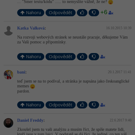
... "Smer textu/kódu" ..... to nemyslíte vážně, že ne?
+6
Nahoru
Odpovědět
Katka Valková
:
16.10.2015 10:39
Na rozvoji webových stránek se neustále pracuje, děkujeme Vám
za Vaši pomoc a připomínky.
Nahoru
Odpovědět
bani
:
20.1.2017 11:41
teď jsem se na to podíval, a stránka je napsána jako českoanglické
memes
pardon.
Nahoru
Odpovědět
Daniel Freddy
:
22.6.2017 9:40
Zkoušel jsem tu vaši analýzu a musím říct, že spíše matete lidi,
kteří jsou v tom laici. V podstatě se dá říci, že jediné, co ten váš