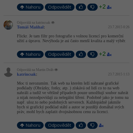
Video
+2
Nahoru
Odpovědět
-41%
Copywriter
Algoritmy
Time management
Ostatní
-10%
Odpovídá na katrincsak
WordPress specialista
Umělá inteligence (AI)
Windows
Tomáš Maňhal
:
23.7.2015 0:26
Fórum
Flickr. Je tam filtr pro fotografie s volnou licencí pro komerční
SEO specialista
Pro děti
Linux
užití a úpravu. Nevýhoda je asi často menší kvalita a malý výběr.
Příběhy absolventů
+2
Více
Nahoru
Sítě
Odpovědět
Blog
Kariéra
Fórum
Kybernetická bezpečnost
Odpovídá na Martin Dráb
katrincsak
:
23.7.2015 1:13
Pro firmy
Elektronický podpis
Moc ti nerozumím. Tak web na kterém leží nahrané grafické
podklady (Obrázky, fotky, atp..) získává od lidí co to na web
nahráli a tudíž ve většině případech pouze umožňují soubor nahrát
Fórum
a nijak nezodpovídají za nelegální šíření. Podobně jako je tomu na
např. uloz.to nebo podobných serverech. Každopádně jakmile
bych si grafický podklad stáhl a autor se později domáhal svých
práv, mohl bych zaplatit dvojnásobnou cenu za licenci.
Nahoru
Odpovědět