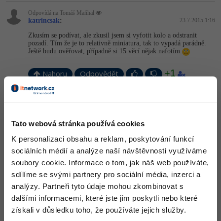
Odpovídá na Tomáš Maňhal
katrincsak
:
23.7.2015 1:16
Zkusím se podívat, ale zkusil jsem si vyfotit kolo a odstranit
pozadí. Tím že je to relativně miniatura, tak to vypadá parádně.
Ještě budu ověřovat, případně si 15 věcí nějak nafotím
+1
Nahoru
Odpovědět
Vojtěch
:
28.7.2015 22:35
Záleží co přesně chceš, ale často se to označuje "Free for
commercial use", neboli zdarma i pro komerční účely (můžeš to i
Tato webová stránka používá cookies
prodávat, prostě si dělat co chceš). Jedna z nejznámějších stránek
například pro obrázky je
https://unsplash.com/
, ale je jich víc. Na
K personalizaci obsahu a reklam, poskytování funkcí
stránce
https://www.iconfinder.com/
je výběr všemožných ikon od
sociálních médií a analýze naší návštěvnosti využíváme
různých autorů a můžeš si dát třídit podle licence (například
zdarma, ale zmínit autora atd).
soubory cookie. Informace o tom, jak náš web používáte,
sdílíme se svými partnery pro sociální média, inzerci a
+2
Nahoru
Odpovědět
analýzy. Partneři tyto údaje mohou zkombinovat s
dalšími informacemi, které jste jim poskytli nebo které
získali v důsledku toho, že používáte jejich služby.
Odpovídá na Vojtěch
katrincsak
:
30.10.2015 13:22