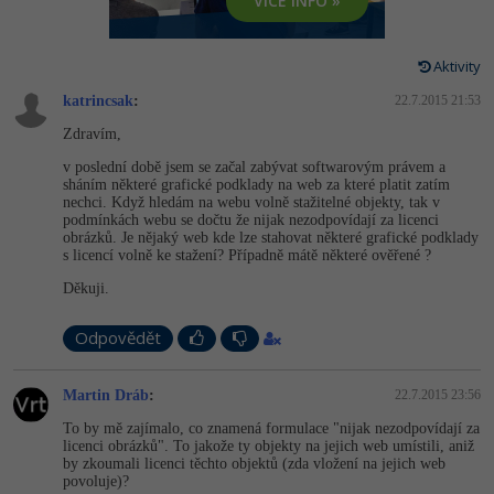
VÍCE INFO »
-80%
Vývojář mobilních aplikací
-80%
Python
Digitální gramotnost
Photoshop
HTML5, CSS3, Bootstrap, SEO
PHP
-80%
-30%
Specialista na AI a bigdata
Aktivity
-80%
JavaScript
Marketing
Adobe Illustrator
SQL a databáze
JavaScript
katrincsak
:
22.7.2015 21:53
-80%
C# Game developer
-30%
PHP
WordPress
Adobe Lightroom
Zdravím,
Testování a verzování
Python
-80%
v poslední době jsem se začal zabývat softwarovým právem a
-30%
Webdesigner
-15%
C++
SEO
Adobe XD
sháním některé grafické podklady na web za které platit zatím
UML a návrhové vzory
HTML / CSS
nechci. Když hledám na webu volně stažitelné objekty, tak v
-80%
podmínkách webu se dočtu že nijak nezodpovídají za licenci
Tester
-25%
Swift
UX
Adobe InDesign
obrázků. Je nějaký web kde lze stahovat některé grafické podklady
React
UML a návrhové vzory
s licencí volně ke stažení? Případně mátě některé ověřené ?
-80%
Systémový administrátor
Kotlin
Business
Adobe After Effects
Děkuji.
Spring
MySQL/MariaDB
-80%
-25%
Grafik / UX/UI návrhář
-80%
C
Kryptoměny
Blender
Odpovědět
ASP.NET MVC
MS-SQL
-30%
3D grafik
VB.NET
Copywriting
Inkscape
Martin Dráb
:
22.7.2015 23:56
Django
SQLite
-80%
Projektový manažer
To by mě zajímalo, co znamená formulace "nijak nezodpovídají za
-80%
SQL
MS Office
Fotografování
licenci obrázků". To jakože ty objekty na jejich web umístili, aniž
Best practices
by zkoumali licenci těchto objektů (zda vložení na jejich web
-80%
Databázový analytik
povoluje)?
Návrh SW
Google Dokumenty