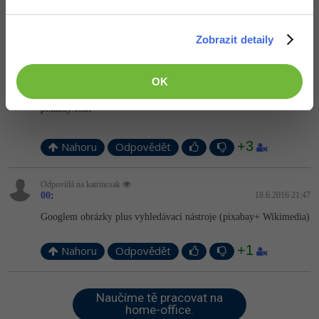
Děkuji, určitě se podívám.
Zobrazit detaily
Nahoru
Odpovědět
OK
Neaktivní uživatel
:
18.6.2016 12:42
pixabay.com
+3
Nahoru
Odpovědět
Odpovídá na katrincsak
00
:
18.6.2016 21:47
Googlem obrázky plus vyhledávací nástroje (pixabay+ Wikimedia)
+1
Nahoru
Odpovědět
Naučíme tě pracovat na
home-office.