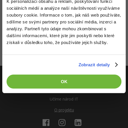
Video
K personalizaci obsahu a reklam, poskytování funkcí
sociálních médií a analýze naší návštěvnosti využíváme
-41%
Copywriter
Algoritmy
Time management
Ostatní
soubory cookie. Informace o tom, jak náš web používáte,
sdílíme se svými partnery pro sociální média, inzerci a
-10%
WordPress specialista
Umělá inteligence (AI)
Windows
Fórum
analýzy. Partneři tyto údaje mohou zkombinovat s
Děláme co je v našich silách, aby byly zdejší diskuze co
dalšími informacemi, které jste jim poskytli nebo které
nejkvalitnější. Proto do nich také mohou přispívat pouze
SEO specialista
Pro děti
Linux
Příběhy absolventů
registrovaní členové. Pro zapojení do diskuze se
přihlas
.
získali v důsledku toho, že používáte jejich služby.
Pokud ještě nemáš účet,
zaregistruj se
, je to zdarma.
Více
Sítě
Blog
Zobrazeno 1 zpráv z 1.
Kariéra
Zobrazit detaily
Fórum
Kybernetická bezpečnost
Pro firmy
Elektronický podpis
OK
ITnetwork.cz
Fórum
Učíme národ IT
O projektu