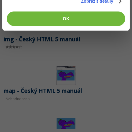
Zobrazit detaily
OK
img - Český HTML 5 manuál
map - Český HTML 5 manuál
Nehodnoceno