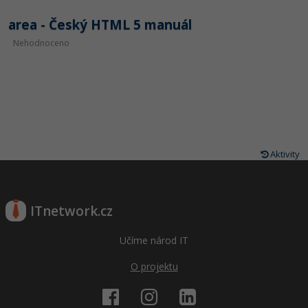
area - Český HTML 5 manuál
Nehodnoceno
Aktivity
ITnetwork.cz
Učíme národ IT
O projektu