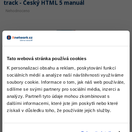
track - Český HTML 5 manuál
Nehodnoceno
video - Český HTML 5 manuál
Tato webová stránka používá cookies
Nehodnoceno
K personalizaci obsahu a reklam, poskytování funkcí
sociálních médií a analýze naší návštěvnosti využíváme
soubory cookie. Informace o tom, jak náš web používáte,
sdílíme se svými partnery pro sociální média, inzerci a
analýzy. Partneři tyto údaje mohou zkombinovat s
dalšími informacemi, které jste jim poskytli nebo které
získali v důsledku toho, že používáte jejich služby.
Obrázky a obrázková mapa - Český HTML 5
manuál