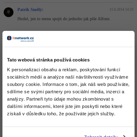
Patrik Smělý
:
15.6.2014 14:33
Hezké, jen to menu spojit do jednoho jak píše Alfonz.
Nahoru
Odpovědět
Vakos
:
15.6.2014 15:18
Tato webová stránka používá cookies
Web vypadá hezky, jen mě matou také ty 3 menu. Je tam toho
doopravdy moc a zákazníkovi by to mohlo vydit. Web je jinak
K personalizaci obsahu a reklam, poskytování funkcí
zpracován velmi pěkně až na kód.
sociálních médií a analýze naší návštěvnosti využíváme
Jelikož se zde hodnotí i kód a myslím si, že tento web je na tom
soubory cookie. Informace o tom, jak náš web používáte,
trošku blbě. Když se podívu na validator, tak 25 errorů je
sdílíme se svými partnery pro sociální média, inzerci a
doopravdy moc
http://validator.w3.org/check?…
.
analýzy. Partneři tyto údaje mohou zkombinovat s
Web je velmi hezký a když se doladí kód, tak to bude OK
dalšími informacemi, které jste jim poskytli nebo které
Nahoru
Odpovědět
získali v důsledku toho, že používáte jejich služby.
PiskotPiskotovic
:
15.6.2014 15:34