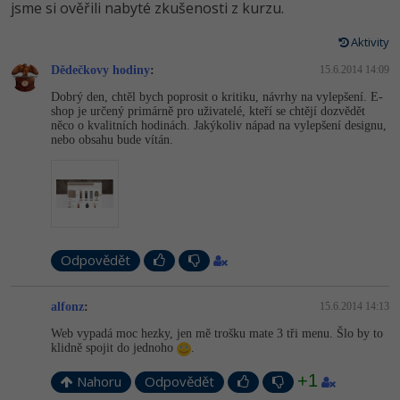
Video
jsme si ověřili nabyté zkušenosti z kurzu.
-41%
Copywriter
Algoritmy
Time management
Ostatní
Aktivity
-10%
Dědečkovy hodiny
:
15.6.2014 14:09
WordPress specialista
Umělá inteligence (AI)
Windows
Fórum
Dobrý den, chtěl bych poprosit o kritiku, návrhy na vylepšení. E-
shop je určený primárně pro uživatelé, kteří se chtějí dozvědět
SEO specialista
Pro děti
Linux
něco o kvalitních hodinách. Jakýkoliv nápad na vylepšení designu,
Příběhy absolventů
nebo obsahu bude vítán.
Více
Sítě
Blog
Kariéra
Fórum
Kybernetická bezpečnost
Pro firmy
Elektronický podpis
Odpovědět
Fórum
alfonz
:
15.6.2014 14:13
Web vypadá moc hezky, jen mě trošku mate 3 tři menu. Šlo by to
klidně spojit do jednoho
.
+1
Nahoru
Odpovědět