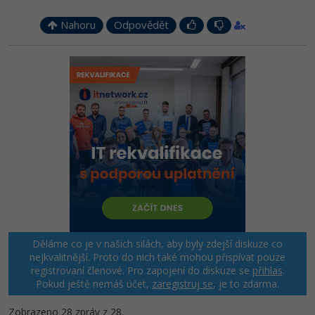
Nahoru
Odpovědět
Děláme co je v našich silách, aby byly zdejší diskuze co
nejkvalitnější. Proto do nich také mohou přispívat pouze
registrovaní členové. Pro zapojení do diskuze se
přihlas
.
Pokud ještě nemáš účet,
zaregistruj se
, je to zdarma.
Zobrazeno 28 zpráv z 28.