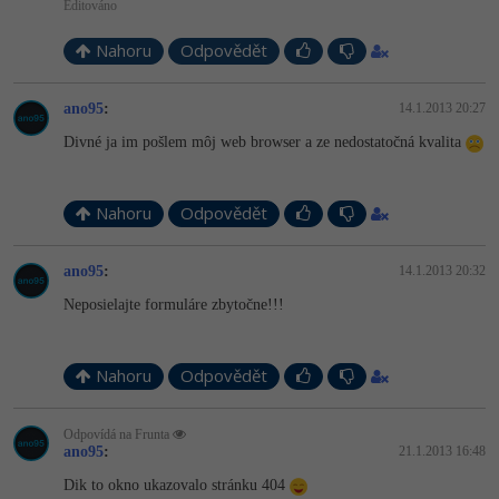
Editováno
Nahoru
Odpovědět
ano95
:
14.1.2013 20:27
Divné ja im pošlem môj web browser a ze nedostatočná kvalita
Nahoru
Odpovědět
ano95
:
14.1.2013 20:32
Neposielajte formuláre zbytočne!!!
Nahoru
Odpovědět
Odpovídá na Frunta
ano95
:
21.1.2013 16:48
Dik to okno ukazovalo stránku 404