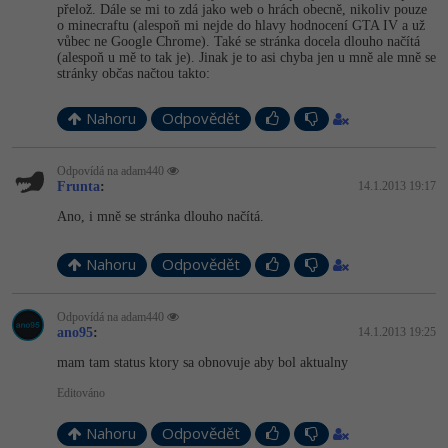
přelož. Dále se mi to zdá jako web o hrách obecně, nikoliv pouze
o minecraftu (alespoň mi nejde do hlavy hodnocení GTA IV a už
vůbec ne Google Chrome). Také se stránka docela dlouho načítá
(alespoň u mě to tak je). Jinak je to asi chyba jen u mně ale mně se
stránky občas načtou takto:
Nahoru
Odpovědět
Odpovídá na adam440
Frunta
:
14.1.2013 19:17
Ano, i mně se stránka dlouho načítá.
Nahoru
Odpovědět
Odpovídá na adam440
ano95
:
14.1.2013 19:25
mam tam status ktory sa obnovuje aby bol aktualny
Editováno
Nahoru
Odpovědět