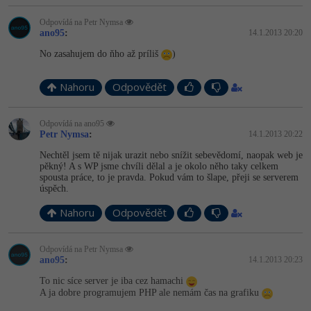
Odpovídá na Petr Nymsa
ano95
:
14.1.2013 20:20
No zasahujem do ňho až príliš
)
Nahoru
Odpovědět
Odpovídá na ano95
Petr Nymsa
:
14.1.2013 20:22
Nechtěl jsem tě nijak urazit nebo snížit sebevědomí, naopak web je
pěkný! A s WP jsme chvíli dělal a je okolo něho taky celkem
spousta práce, to je pravda. Pokud vám to šlape, přeji se serverem
úspěch.
Nahoru
Odpovědět
Odpovídá na Petr Nymsa
ano95
:
14.1.2013 20:23
To nic síce server je iba cez hamachi
A ja dobre programujem PHP ale nemám čas na grafiku