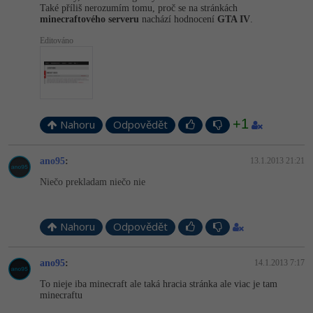
Také příliš nerozumím tomu, proč se na stránkách
minecraftového serveru
nachází hodnocení
GTA IV
.
Editováno
+1
Nahoru
Odpovědět
ano95
:
13.1.2013 21:21
Niečo prekladam niečo nie
Nahoru
Odpovědět
ano95
:
14.1.2013 7:17
To nieje iba minecraft ale taká hracia stránka ale viac je tam
minecraftu