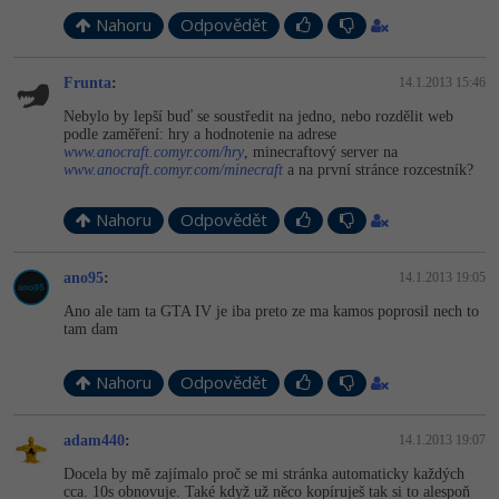
Nahoru
Odpovědět
Frunta
:
14.1.2013 15:46
Nebylo by lepší buď se soustředit na jedno, nebo rozdělit web
podle zaměření: hry a hodnotenie na adrese
www.anocraft.comyr.com/hry
, minecraftový server na
www.anocraft.comyr.com/minecraft
a na první stránce rozcestník?
Nahoru
Odpovědět
ano95
:
14.1.2013 19:05
Ano ale tam ta GTA IV je iba preto ze ma kamos poprosil nech to
tam dam
Nahoru
Odpovědět
adam440
:
14.1.2013 19:07
Docela by mě zajímalo proč se mi stránka automaticky každých
cca. 10s obnovuje. Také když už něco kopíruješ tak si to alespoň