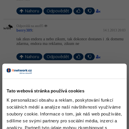
Nahoru
Odpovědět
Odpovídá na ano95
berry309
:
14.1.2013 20:03
tak zkus endoru a nebo zikum, tak dokonce dostanes i .tk domenu
zdarma, endora ma reklamu, zikum ne
Nahoru
Odpovědět
ano95
:
14.1.2013 20:04
Mne toto stačí 1,5gb miesta 5 subdomen a 5 mailov a 2 mysql
Tato webová stránka používá cookies
Nahoru
Odpovědět
K personalizaci obsahu a reklam, poskytování funkcí
sociálních médií a analýze naší návštěvnosti využíváme
soubory cookie. Informace o tom, jak náš web používáte,
Odpovídá na ano95
berry309
:
14.1.2013 20:08
sdílíme se svými partnery pro sociální média, inzerci a
no jenze cekas nez se stranka nacte
ale tak ja to 000... mel
analýzy. Partneři tyto údaje mohou zkombinovat s