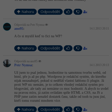
Nahoru
Odpovědět
Odpovídá na Petr Nymsa
ano95
:
14.1.2013 20:11
A čo si myslíš keď to fici na WP?
Nahoru
Odpovědět
Odpovídá na ano95
Petr Nymsa
:
14.1.2013 20:13
Už jsem to psal jednou, hodnotíme tu samotnou tvorbu webů, od
html, pře js až po php. Wordpress je redakční systém, do kterého
nijak nezasahuješ, pokud si neděláš vlastní šablonu či plugin. Já
proti WP nic nemám, je to celkem vhodný redakční systém pro
blogování, ale tady asi nemáme co moc hodnotit. A abych to uvdel
na pravou míru, já zatím ovládám spíše HTML a CSS, na JS a
PHP jsme zatím nenašel dostatek času, takže od tooh tu jsou jiní,
kteří tomu rozumí mnohem více.
Nahoru
Odpovědět