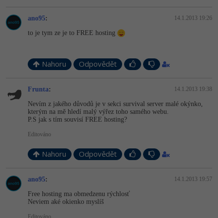
ano95
:
14.1.2013 19:26
to je tym ze je to FREE hosting
Nahoru
Odpovědět
Frunta
:
14.1.2013 19:38
Nevím z jakého důvodů je v sekci survival server malé okýnko,
kterým na mě hledí malý výřez toho samého webu.
P.S jak s tím souvisí FREE hosting?
Editováno
Nahoru
Odpovědět
ano95
:
14.1.2013 19:57
Free hosting ma obmedzenu rýchlosť
Neviem aké okienko myslíš
Editováno