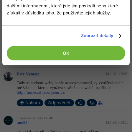
onehda taky, hledal jsem neco bez reklamy
dalšími informacemi, které jste jim poskytli nebo které
získali v důsledku toho, že používáte jejich služby.
Nahoru
Odpovědět
ano95
:
14.1.2013 20:08
Zobrazit detaily
Už som aj toto skúšal no nebol som spokojný
OK
Nahoru
Odpovědět
Petr Nymsa
:
14.1.2013 20:09
Tady se hodnotí weby podle naprogramování, ty využíváš podle
mě šablonu, kterou využívá strašně moc webů, například
http://minecraft.scorpions.cz/
Nahoru
Odpovědět
Odpovídá na berry309
ano95
:
14.1.2013 20:10
To až tak nevadí radšej tam nebudem mať reklamy