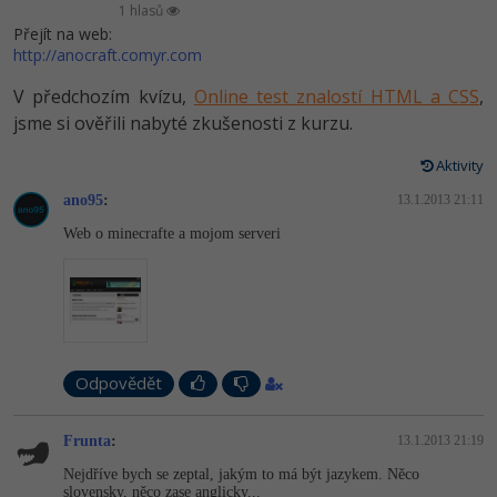
Video
1 hlasů
Přejít na web:
-41%
Copywriter
Algoritmy
Time management
Ostatní
http://anocraft.comyr.com
-10%
WordPress specialista
V předchozím kvízu,
Online test znalostí HTML a CSS
,
Umělá inteligence (AI)
Windows
Fórum
jsme si ověřili nabyté zkušenosti z kurzu.
SEO specialista
Pro děti
Linux
Příběhy absolventů
Aktivity
Více
ano95
:
13.1.2013 21:11
Sítě
Blog
Web o minecrafte a mojom serveri
Kariéra
Fórum
Kybernetická bezpečnost
Pro firmy
Elektronický podpis
Fórum
Odpovědět
Frunta
:
13.1.2013 21:19
Nejdříve bych se zeptal, jakým to má být jazykem. Něco
slovensky, něco zase anglicky...