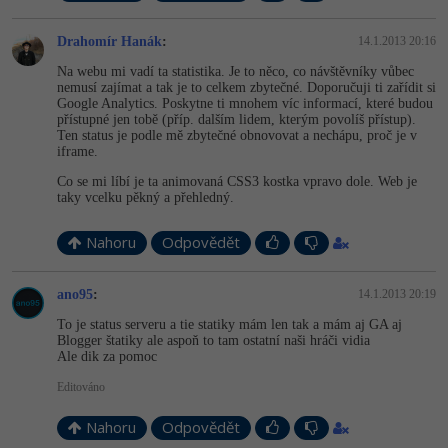
Drahomír Hanák
:
14.1.2013 20:16
Na webu mi vadí ta statistika. Je to něco, co návštěvníky vůbec
nemusí zajímat a tak je to celkem zbytečné. Doporučuji ti zařídit si
Google Analytics. Poskytne ti mnohem víc informací, které budou
přístupné jen tobě (příp. dalším lidem, kterým povolíš přístup).
Ten status je podle mě zbytečné obnovovat a nechápu, proč je v
iframe.
Co se mi líbí je ta animovaná CSS3 kostka vpravo dole. Web je
taky vcelku pěkný a přehledný.
Nahoru
Odpovědět
ano95
:
14.1.2013 20:19
To je status serveru a tie statiky mám len tak a mám aj GA aj
Blogger štatiky ale aspoň to tam ostatní naši hráči vidia
Ale dik za pomoc
Editováno
Nahoru
Odpovědět