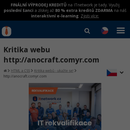
FINÁLNÍ VÝPRODEJ KREDITŮ
na ITnetwork je tady. Využij
poslední šanci
a získej až
80 % extra kreditů ZDARMA
na náš
interaktivní e-learning
.
Zjisti více:
IT kurzy
Od
0 Kč
Kritika webu
Přihlásit se
|
Registrovat
IT e-learning
Rekvalifikace a kurzy
http://anocraft.comyr.com
hrazené úřadem práce
Kurzy IT profesí
HTML a CSS
Kritika webů - ukažte se!
Workshopy zdarma
http://anocraft.comyr.com
Junior programátor
Kurzy programování
Umělá inteligence v praxi
Školení
Programátor WWW aplikací
Jak začít?
Kurzy e-commerce
Datová analýza v praxi
Základy programování
Školení dle technologií
-80%
Senior programátor
Java
Testování softwaru
Kurzy designu
Objektové programování - OOP
C# .NET
-80%
Front-end developer
-80%
C#.NET
Datová analýza
HTML/CSS
Umělá inteligence
Java