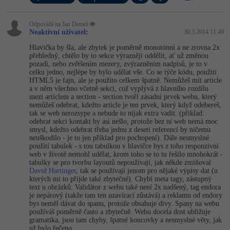
Odpovídá na Jan Demel
Neaktivní uživatel
:
30.3.2014 11:49
Hlavička by šla, ale zbytek je poměrně monotónní a ne zrovna 2x
přehledný, chtělo by to sekce výrazněji oddělit, ať už změnou
pozadí, nebo zvětšením mezery, zvýrazněním nadpisů, je to v
celku jedno, nejlépe by bylo udělat vše. Co se týče kódu, použití
HTML5 je fajn, ale je použito celkem špatně. Nemůžeš mít article
a v něm všechno včetně sekci, což vyplývá z hlavního rozdílu
mezi articlem a section - section tvoří zásadní prvek webu, který
nemůžeš odebrat, kdežto article je ten prvek, který když odebereš,
tak se web nerozsype a nebude to nijak extra vadit. (přiklad:
odebrat sekci kontakt by asi nešlo, protože bez ní web nemá moc
smysl, kdežto odebrat třeba jednu z deseti referencí by ničemu
neuškodilo - je to jen příklad pro pochopení). Dále nesmyslné
použití tabulek - s tou tabulkou v hlavičce bys z toho responzivní
web v životě nemohl udělat, krom toho se to tu řešilo mnohokrát -
tabulky se pro tvorbu layoutů nepoužívají, jak někde zmiňoval
David Hartinger
, tak se používají jenom pro nějaké výpisy dat (u
kterých mi to přijde také zbytečné). Chybí meta tagy, zástupný
text u obrázků. Validátor z webu také není 2x nadšený, tag endora
je nepárový (takže tam ten uzavírací zůstává) a reklamu od endory
bys neměl dávat do spanu, protože obsahuje divy. Spany na webu
používáš poměrně často a zbytečně. Webu docela dost ubližuje
gramatika, jsou tam chyby, špatné koncovky a nesmyslné věty, jak
už bylo řečeno.