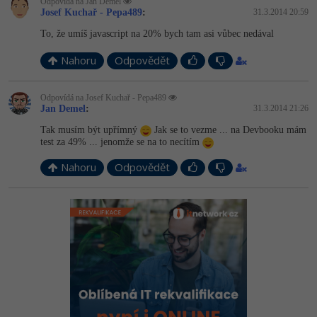
Odpovídá na Jan Demel
Josef Kuchař - Pepa489
:
31.3.2014 20:59
To, že umíš javascript na 20% bych tam asi vůbec nedával
Nahoru
Odpovědět
Odpovídá na Josef Kuchař - Pepa489
Jan Demel
:
31.3.2014 21:26
Tak musím být upřímný
Jak se to vezme ... na Devbooku mám
test za 49% ... jenomže se na to necítím
Nahoru
Odpovědět