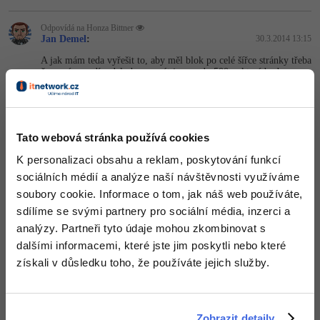
Odpovídá na Honza Bittner
Jan Demel
:
30.3.2014 13:15
A jak mám teda vyřešit to, aby měl blok po celé šířce stránky třeba
červené pozadí a dalo by se psát jenom do 500px které budou
uprostřed toho bloku ?
Nahoru
Odpovědět
Tato webová stránka používá cookies
Odpovídá na Jan Demel
Honza Bittner
:
30.3.2014 13:23
K personalizaci obsahu a reklam, poskytování funkcí
sociálních médií a analýze naší návštěvnosti využíváme
Pokud chceš mít celý ten blok jednou barvou/pozadím, tak
doporučuji použít HTML tag
<main>
, který je pro toto určený.
soubory cookie. Informace o tom, jak náš web používáte,
sdílíme se svými partnery pro sociální média, inzerci a
Nahoru
Odpovědět
analýzy. Partneři tyto údaje mohou zkombinovat s
dalšími informacemi, které jste jim poskytli nebo které
získali v důsledku toho, že používáte jejich služby.
Odpovídá na Honza Bittner
Neaktivní uživatel
:
30.3.2014 13:46
A ten zas silně nedoporučuju, protože IE 11ka mi ho odmítla
centrovat (těžko říct proč)
Zobrazit detaily