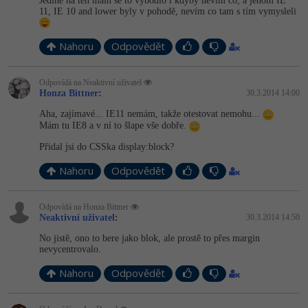
Jedině na ten main se to vybodlo i kdyby nevím co, a jenom IE
11, IE 10 and lower byly v pohodě, nevím co tam s tím vymysleli
Nahoru
Odpovědět
Odpovídá na Neaktivní uživatel
Honza Bittner
:
30.3.2014 14:00
Aha, zajímavé... IE11 nemám, takže otestovat nemohu...
Mám tu IE8 a v ní to šlape vše dobře.
Přidal jsi do CSSka display:block?
Nahoru
Odpovědět
Odpovídá na Honza Bittner
Neaktivní uživatel
:
30.3.2014 14:50
No jistě, ono to bere jako blok, ale prostě to přes margin
nevycentrovalo.
Nahoru
Odpovědět