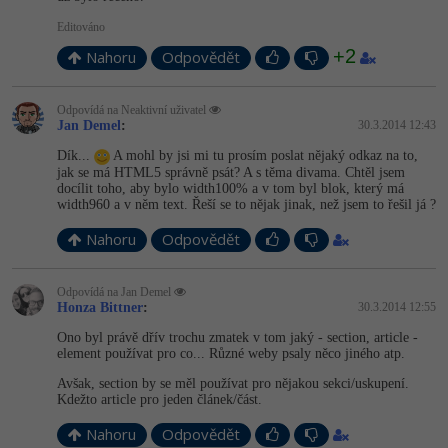
Editováno
+2
Nahoru
Odpovědět
Odpovídá na Neaktivní uživatel
Jan Demel
:
30.3.2014 12:43
Dík...
A mohl by jsi mi tu prosím poslat nějaký odkaz na to,
jak se má HTML5 správně psát? A s těma divama. Chtěl jsem
docílit toho, aby bylo width100% a v tom byl blok, který má
width960 a v něm text. Řeší se to nějak jinak, než jsem to řešil já ?
Nahoru
Odpovědět
Odpovídá na Jan Demel
Honza Bittner
:
30.3.2014 12:55
Ono byl právě dřív trochu zmatek v tom jaký - section, article -
element používat pro co... Různé weby psaly něco jiného atp.
Avšak, section by se měl používat pro nějakou sekci/uskupení.
Kdežto article pro jeden článek/část.
Nahoru
Odpovědět