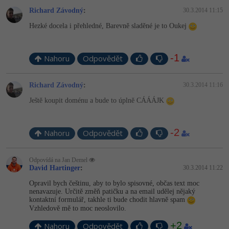
Video
Richard Závodný
:
30.3.2014 11:15
-41%
Copywriter
Algoritmy
Time management
Ostatní
Hezké docela i přehledné, Barevně sladěné je to Oukej
-10%
WordPress specialista
Umělá inteligence (AI)
Windows
Fórum
-1
Nahoru
Odpovědět
SEO specialista
Pro děti
Linux
Příběhy absolventů
Richard Závodný
:
30.3.2014 11:16
Více
Sítě
Blog
Ještě koupit doménu a bude to úplně CÁÁÁJK
Kariéra
Fórum
Kybernetická bezpečnost
-2
Nahoru
Odpovědět
Pro firmy
Elektronický podpis
Odpovídá na Jan Demel
Fórum
David Hartinger
:
30.3.2014 11:22
Opravil bych češtinu, aby to bylo spisovné, občas text moc
nenavazuje. Určitě změň patičku a na email udělej nějaký
kontaktní formulář, takhle ti bude chodit hlavně spam
Vzhledově mě to moc neoslovilo.
+2
Nahoru
Odpovědět