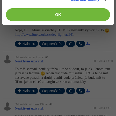
Nahoru
Odpovědět
OK
Odpovídá na Neaktivní uživatel
Honza Bittner
:
30.3.2014 13:49
Nojo, IE... Musíš si všechny HTML5 elementy vytvořit v JS
http://www.itnetwork.cz/dev-lighter/341
Nahoru
Odpovědět
Odpovídá na Jan Demel
Neaktivní uživatel
:
30.3.2014 13:50
To máš správně použitý třeba u toho slideru, to je ok. Jenom tam
je zase ta tabulka
Jeden div bude mít šířku 100% a bude mít
nastavené pozadí, a druhý uvnitř bude průhledný, bude mít tu
šířku, jakou chceš a margin ze stran automaticky.
Nahoru
Odpovědět
Odpovídá na Honza Bittner
Neaktivní uživatel
:
30.3.2014 13:51