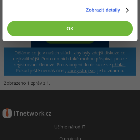
Zobrazit detaily
OK
Děláme co je v našich silách, aby byly zdejší diskuze co
nejkvalitnější. Proto do nich také mohou přispívat pouze
registrovaní členové. Pro zapojení do diskuze se
přihlas
.
Pokud ještě nemáš účet,
zaregistruj se
, je to zdarma.
Zobrazeno 1 zpráv z 1.
ITnetwork.cz
Učíme národ IT
O projektu