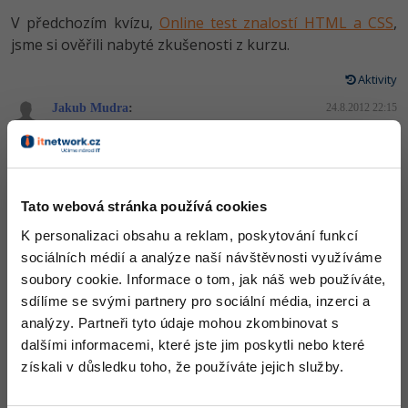
Video
V předchozím kvízu,
Online test znalostí HTML a CSS
,
-41%
Copywriter
Algoritmy
Time management
jsme si ověřili nabyté zkušenosti z kurzu.
Ostatní
-10%
WordPress specialista
Umělá inteligence (AI)
Aktivity
Windows
Fórum
Jakub Mudra
:
24.8.2012 22:15
SEO specialista
Pro děti
Linux
Příběhy absolventů
Můj další "šílený" web. Jedná se o stránku kde budu uveřejňovat
tutoriály atd.. Je teprve ve vývoji takže omluvte chyby.Jinak
Více
nemam co dodat jen že web je opravdu ve fázi hrubého vývoje.
Sítě
Blog
Kariéra
Tato webová stránka používá cookies
Fórum
Kybernetická bezpečnost
K personalizaci obsahu a reklam, poskytování funkcí
Pro firmy
Elektronický podpis
sociálních médií a analýze naší návštěvnosti využíváme
soubory cookie. Informace o tom, jak náš web používáte,
Odpovědět
Fórum
sdílíme se svými partnery pro sociální média, inzerci a
analýzy. Partneři tyto údaje mohou zkombinovat s
dalšími informacemi, které jste jim poskytli nebo které
získali v důsledku toho, že používáte jejich služby.