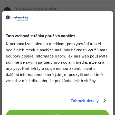
Video
-41%
Copywriter
Odpovídá na Neaktivní uživatel
Algoritmy
Time management
Ostatní
Ondrca
:
16.5.2014 21:10
-10%
Je to pěkný, ale dost mi to připomíná tohle:
WordPress specialista
Umělá inteligence (AI)
Windows
Fórum
http://www.davidtereba.cz/
+1
SEO specialista
Nahoru
Odpovědět
Pro děti
Linux
Tato webová stránka používá cookies
Příběhy absolventů
K personalizaci obsahu a reklam, poskytování funkcí
Více
Sítě
Blog
sociálních médií a analýze naší návštěvnosti využíváme
soubory cookie. Informace o tom, jak náš web používáte,
Kariéra
Fórum
Kybernetická bezpečnost
sdílíme se svými partnery pro sociální média, inzerci a
Pro firmy
analýzy. Partneři tyto údaje mohou zkombinovat s
Elektronický podpis
dalšími informacemi, které jste jim poskytli nebo které
získali v důsledku toho, že používáte jejich služby.
Fórum
Zobrazit detaily
Děláme co je v našich silách, aby byly zdejší diskuze co