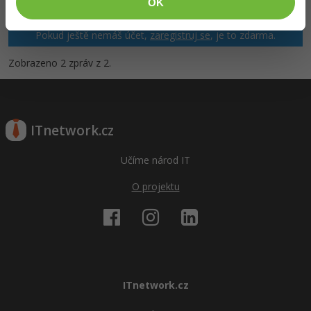
OK
nejkvalitnější. Proto do nich také mohou přispívat pouze
registrovaní členové. Pro zapojení do diskuze se
přihlas
.
Pokud ještě nemáš účet,
zaregistruj se
, je to zdarma.
Zobrazeno 2 zpráv z 2.
ITnetwork.cz
Učíme národ IT
O projektu
ITnetwork.cz