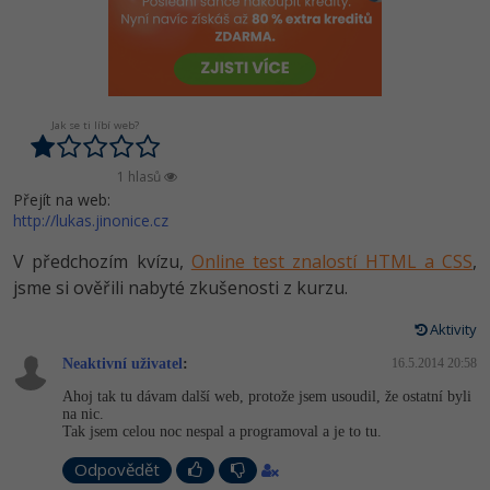
-80%
Vývojář mobilních aplikací
-80%
Python
Digitální gramotnost
Photoshop
HTML5, CSS3, Bootstrap, SEO
PHP
-80%
-30%
Specialista na AI a bigdata
-80%
JavaScript
Marketing
Adobe Illustrator
SQL a databáze
JavaScript
-80%
C# Game developer
-30%
PHP
WordPress
Jak se ti líbí web?
Adobe Lightroom
Testování a verzování
Python
-80%
-30%
Webdesigner
-15%
C++
SEO
1 hlasů
Adobe XD
UML a návrhové vzory
HTML / CSS
Přejít na web:
-80%
http://lukas.jinonice.cz
Tester
-25%
Swift
UX
Adobe InDesign
React
UML a návrhové vzory
V předchozím kvízu,
Online test znalostí HTML a CSS
,
-80%
Systémový administrátor
Kotlin
Business
Adobe After Effects
jsme si ověřili nabyté zkušenosti z kurzu.
Spring
MySQL/MariaDB
-80%
-25%
Grafik / UX/UI návrhář
-80%
C
Aktivity
Kryptoměny
Blender
ASP.NET MVC
MS-SQL
Neaktivní uživatel
:
16.5.2014 20:58
-30%
3D grafik
VB.NET
Copywriting
Inkscape
Ahoj tak tu dávam další web, protože jsem usoudil, že ostatní byli
Django
SQLite
na nic.
-80%
Projektový manažer
-80%
SQL
Tak jsem celou noc nespal a programoval a je to tu.
MS Office
Fotografování
Best practices
Odpovědět
-80%
Databázový analytik
Návrh SW
Google Dokumenty