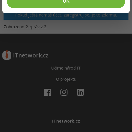
OK
nejkvalitnější. Proto do nich také mohou přispívat pouze
registrovaní členové. Pro zapojení do diskuze se
přihlas
.
Pokud ještě nemáš účet,
zaregistruj se
, je to zdarma.
Zobrazeno 2 zpráv z 2.
ITnetwork.cz
Učíme národ IT
O projektu
ITnetwork.cz