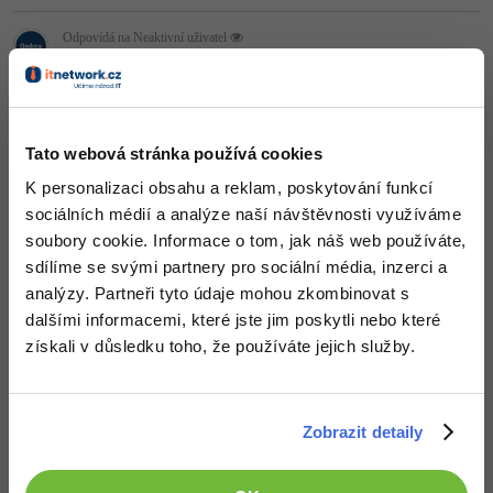
Video
-41%
Copywriter
Odpovídá na Neaktivní uživatel
Algoritmy
Time management
Ostatní
Ondrca
:
16.5.2014 21:10
-10%
Je to pěkný, ale dost mi to připomíná tohle:
WordPress specialista
Umělá inteligence (AI)
Windows
Fórum
http://www.davidtereba.cz/
+1
SEO specialista
Nahoru
Odpovědět
Pro děti
Linux
Tato webová stránka používá cookies
Příběhy absolventů
K personalizaci obsahu a reklam, poskytování funkcí
Více
Sítě
Blog
sociálních médií a analýze naší návštěvnosti využíváme
soubory cookie. Informace o tom, jak náš web používáte,
Kariéra
Fórum
Kybernetická bezpečnost
sdílíme se svými partnery pro sociální média, inzerci a
Pro firmy
analýzy. Partneři tyto údaje mohou zkombinovat s
Elektronický podpis
dalšími informacemi, které jste jim poskytli nebo které
získali v důsledku toho, že používáte jejich služby.
Fórum
Zobrazit detaily
Děláme co je v našich silách, aby byly zdejší diskuze co