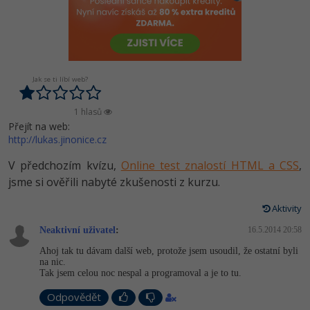
-80%
Vývojář mobilních aplikací
-80%
Python
Digitální gramotnost
Photoshop
HTML5, CSS3, Bootstrap, SEO
PHP
-80%
-30%
Specialista na AI a bigdata
-80%
JavaScript
Marketing
Adobe Illustrator
SQL a databáze
JavaScript
-80%
C# Game developer
-30%
PHP
WordPress
Jak se ti líbí web?
Adobe Lightroom
Testování a verzování
Python
-80%
-30%
Webdesigner
-15%
C++
SEO
1 hlasů
Adobe XD
UML a návrhové vzory
HTML / CSS
Přejít na web:
-80%
http://lukas.jinonice.cz
Tester
-25%
Swift
UX
Adobe InDesign
React
UML a návrhové vzory
V předchozím kvízu,
Online test znalostí HTML a CSS
,
-80%
Systémový administrátor
Kotlin
Business
Adobe After Effects
jsme si ověřili nabyté zkušenosti z kurzu.
Spring
MySQL/MariaDB
-80%
-25%
Grafik / UX/UI návrhář
-80%
C
Aktivity
Kryptoměny
Blender
ASP.NET MVC
MS-SQL
Neaktivní uživatel
:
16.5.2014 20:58
-30%
3D grafik
VB.NET
Copywriting
Inkscape
Ahoj tak tu dávam další web, protože jsem usoudil, že ostatní byli
Django
SQLite
na nic.
-80%
Projektový manažer
-80%
SQL
Tak jsem celou noc nespal a programoval a je to tu.
MS Office
Fotografování
Best practices
Odpovědět
-80%
Databázový analytik
Návrh SW
Google Dokumenty