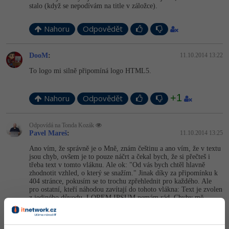
stalo (když se nepodívám na title v záložce).
Nahoru
Odpovědět
DooM
:
11.10.2014 13:22
To logo mi silně připomíná logo HTML5.
+1
Nahoru
Odpovědět
Odpovídá na Tonda Kozák
Pavel Mareš
:
11.10.2014 13:25
Ano vím, že správně je o Mně, znám češtinu a ano vím, že v textu
jsou chyb, ovšem je to pouze náčrt a čekal bych, že si přečteš i
třeba text v tomto vláknu. Ale ok: "Od vás bych chtěl hlavně
zhodnotit vzhled, o který se snažím." Jinak díky za připomínku k
404 stránce, pokusím se to trochu zpřehlednit pro každého. Ale
pro ostatní, kteří náhodou zavítají do tohoto vlákna: Text je zvolen
z jediného důvodu, LOREM IPSUM nemám rád. Chyby mě
aktuálně nezajímají. Pokud možno, připomínky vztahujte k
vzhledu stránky, díky.