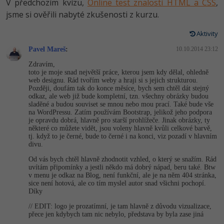
Video
V předchozím kvízu,
Online test znalostí HTML a CSS
,
jsme si ověřili nabyté zkušenosti z kurzu.
-41%
Copywriter
Algoritmy
Time management
Ostatní
Aktivity
-10%
WordPress specialista
Umělá inteligence (AI)
Windows
Fórum
Pavel Mareš
:
10.10.2014 23:12
SEO specialista
Zdravím,
Pro děti
Linux
toto je moje snad největší práce, kterou jsem kdy dělal, ohledně
Příběhy absolventů
web designu. Rád tvořím weby a hraji si s jejich strukturou.
Později, doufám tak do konce měsíce, bych sem chtěl dát stejný
Více
Sítě
Blog
odkaz, ale web již bude kompletní, tzn. všechny obrázky budou
sladěné a budou souviset se mnou nebo mou prací. Také bude vše
Kariéra
na WordPressu. Zatím používám Bootstrap, jelikož jeho podpora
Fórum
Kybernetická bezpečnost
je opravdu dobrá, hlavně pro starší prohlížeče. Jinak obrázky, ty
některé co můžete vidět, jsou voleny hlavně kvůli celkové barvě,
Pro firmy
tj. když to je černé, bude to černé i na konci, viz pozadí v hlavním
Elektronický podpis
divu.
Od vás bych chtěl hlavně zhodnotit vzhled, o který se snažím. Rád
Fórum
uvítám připomínky a jestli někdo má dobrý nápad, beru také. Btw
v menu je odkaz na Blog, není funkční, ale je na něm 404 stránka,
sice není hotová, ale co tím myslel autor snad všichni pochopí.
Díky
// EDIT: logo je prozatímní, je tam hlavně z důvodu vizualizace,
přece jen kdybych tam nic nebylo, představa by byla zase jiná