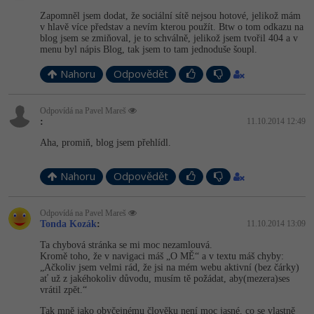
Zapomněl jsem dodat, že sociální sítě nejsou hotové, jelikož mám
v hlavě více představ a nevím kterou použít. Btw o tom odkazu na
blog jsem se zmiňoval, je to schválně, jelikož jsem tvořil 404 a v
menu byl nápis Blog, tak jsem to tam jednoduše šoupl.
Nahoru
Odpovědět
Odpovídá na Pavel Mareš
:
11.10.2014 12:49
Aha, promiň, blog jsem přehlídl.
Nahoru
Odpovědět
Odpovídá na Pavel Mareš
Tonda Kozák
:
11.10.2014 13:09
Ta chybová stránka se mi moc nezamlouvá.
Kromě toho, že v navigaci máš „O MĚ“ a v textu máš chyby:
„Ačkoliv jsem velmi rád, že jsi na mém webu aktivní (bez čárky)
ať už z jakéhokoliv důvodu, musím tě požádat, aby(mezera)ses
vrátil zpět.“
Tak mně jako obyčejnému člověku není moc jasné, co se vlastně