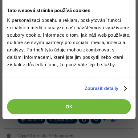
EDIT: Všiml sis jak blbě vypadá: O Mně? To je hrůza a mě se to
nezamlouvá. Bohužel jsem nepřišel s lepším "popisem". Jestli máš
nápad, tak prosím, budu jen rád.
Tato webová stránka používá cookies
Editováno
K personalizaci obsahu a reklam, poskytování funkcí
sociálních médií a analýze naší návštěvnosti využíváme
Nahoru
Odpovědět
soubory cookie. Informace o tom, jak náš web používáte,
sdílíme se svými partnery pro sociální média, inzerci a
Odpovídá na DooM
analýzy. Partneři tyto údaje mohou zkombinovat s
Pavel Mareš
:
11.10.2014 13:26
dalšími informacemi, které jste jim poskytli nebo které
A nebo CSS3, viď?
Ano, to je úmysl.
získali v důsledku toho, že používáte jejich služby.
Nahoru
Odpovědět
Odpovídá na Pavel Mareš
Zobrazit detaily
Michal Žůrek - misaz
:
11.10.2014 13:59
mám pocit, že CSS3 žádné oficiální logo nemá, jen to někdo
odvodil od loga HTML5.
OK
+1
Nahoru
Odpovědět
Odpovídá na Michal Žůrek - misaz