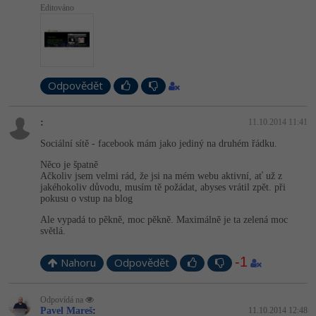
Editováno
Odpovědět
:
11.10.2014 11:41
Sociální sítě - facebook mám jako jediný na druhém řádku.
Něco je špatně
Ačkoliv jsem velmi rád, že jsi na mém webu aktivní, ať už z
jakéhokoliv důvodu, musím tě požádat, abyses vrátil zpět. při
pokusu o vstup na blog
Ale vypadá to pěkně, moc pěkně. Maximálně je ta zelená moc
světlá.
-1
Nahoru
Odpovědět
Odpovídá na
Pavel Mareš
:
11.10.2014 12:48