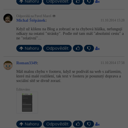
Nahoru
Odpovědět
Odpovídá na Pavel Mareš
Michal Štěpánek
:
11.10.2014 15:28
Když už kliknu na Blog a zobrazí se ta chybová hláška, nefungují
odkazy na ostatní "stránky". Podle mě tam máš "absolutní cestu" a
ne "relativní"...
Nahoru
Odpovědět
Roman3349
:
11.10.2014 17:58
Máš malou chybu v footeru, když se podíváš na web s zařízením,
které má malé rozlišení, tak text v footeru je posunutý doprava a
sociální sítě se divně zorazí.
Editováno
Nahoru
Odpovědět